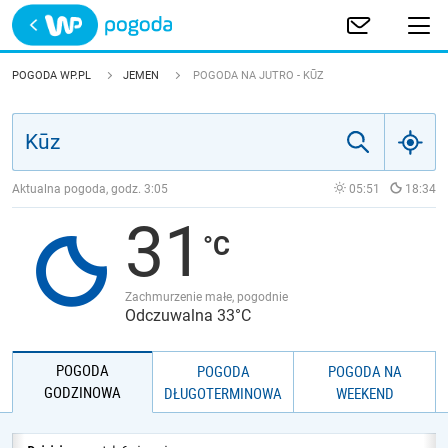
Trwa ładowanie
POLSKA
POGODA WP.PL
JEMEN
POGODA NA JUTRO - KŪZ
EUROPA
ŚWIAT
Aktualna pogoda, godz.
3:05
05:51
18:34
31
JAKOŚĆ POWIETRZA
Zachmurzenie małe, pogodnie
Odczuwalna 33°C
POGODA
POGODA
POGODA NA
GODZINOWA
DŁUGOTERMINOWA
WEEKEND