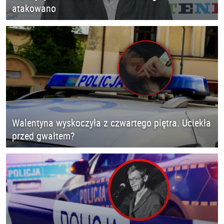
atakowano
Walentyna wyskoczyła z czwartego piętra. Uciekła
przed gwałtem?