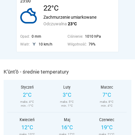
23:00
22°C
Zachmurzenie umiarkowane
Odczuwalna
23°C
Opad:
0 mm
Ciśnienie:
1010 hPa
Wiatr:
10 km/h
Wilgotność:
79%
K’ŭnt’ŏ - średnie temperatury
Styczeń
Luty
Marzec
2°C
3°C
7°C
maks. 4°C
maks. 5°C
maks. 8°C
min. -1°C
min. 1°C
min. 4°C
Kwiecień
Maj
Czerwiec
12°C
16°C
19°C
maks. 13°C
maks. 17°C
maks. 21°C