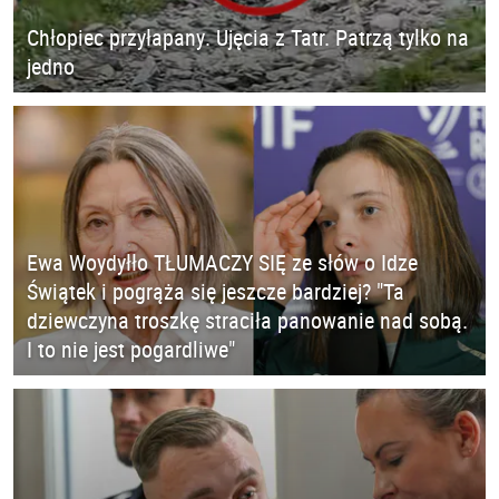
Chłopiec przyłapany. Ujęcia z Tatr. Patrzą tylko na
jedno
Ewa Woydyłło TŁUMACZY SIĘ ze słów o Idze
Świątek i pogrąża się jeszcze bardziej? "Ta
dziewczyna troszkę straciła panowanie nad sobą.
I to nie jest pogardliwe"