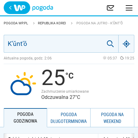
Trwa ładowanie
POLSKA
POGODA WP.PL
REPUBLIKA KOREI
POGODA NA JUTRO - K’ŬNT’Ŏ
EUROPA
ŚWIAT
Aktualna pogoda, godz.
2:06
05:37
19:25
25
JAKOŚĆ POWIETRZA
Zachmurzenie umiarkowane
Odczuwalna 27°C
POGODA
POGODA
POGODA NA
GODZINOWA
DŁUGOTERMINOWA
WEEKEND