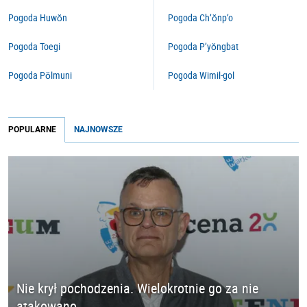
Pogoda Huwŏn
Pogoda Ch’ŏnp’o
Pogoda Toegi
Pogoda P’yŏngbat
Pogoda Pŏlmuni
Pogoda Wimil-gol
POPULARNE
NAJNOWSZE
Nie krył pochodzenia. Wielokrotnie go za nie
atakowano