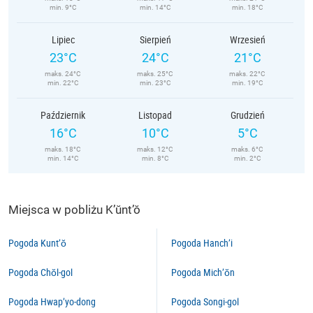
min. 9°C
min. 14°C
min. 18°C
Lipiec
Sierpień
Wrzesień
23°C
24°C
21°C
maks. 24°C
maks. 25°C
maks. 22°C
min. 22°C
min. 23°C
min. 19°C
Październik
Listopad
Grudzień
16°C
10°C
5°C
maks. 18°C
maks. 12°C
maks. 6°C
min. 14°C
min. 8°C
min. 2°C
Miejsca w pobliżu K’ŭnt’ŏ
Pogoda Kunt’ŏ
Pogoda Hanch’i
Pogoda Chŏl-gol
Pogoda Mich’ŏn
Pogoda Hwap’yo-dong
Pogoda Songi-gol