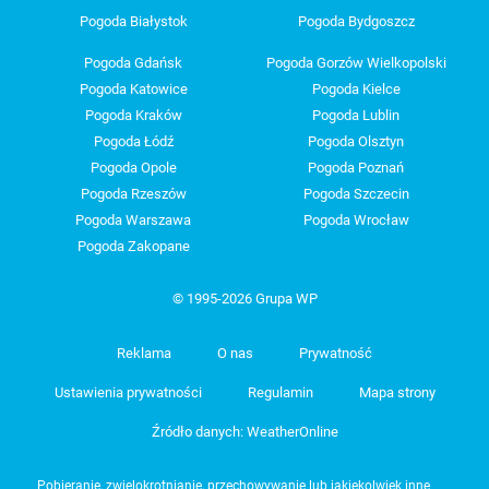
Pogoda Białystok
Pogoda Bydgoszcz
Pogoda Gdańsk
Pogoda Gorzów Wielkopolski
Pogoda Katowice
Pogoda Kielce
Pogoda Kraków
Pogoda Lublin
Pogoda Łódź
Pogoda Olsztyn
Pogoda Opole
Pogoda Poznań
Pogoda Rzeszów
Pogoda Szczecin
Pogoda Warszawa
Pogoda Wrocław
Pogoda Zakopane
© 1995-2026 Grupa WP
Reklama
O nas
Prywatność
Ustawienia prywatności
Regulamin
Mapa strony
Źródło danych: WeatherOnline
Pobieranie, zwielokrotnianie, przechowywanie lub jakiekolwiek inne