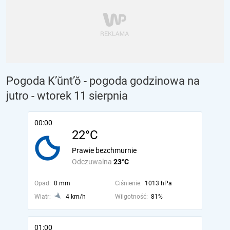
Pogoda K’ŭnt’ŏ - pogoda godzinowa na
jutro
- wtorek 11 sierpnia
00:00
22°C
Prawie bezchmurnie
Odczuwalna
23°C
Opad:
0 mm
Ciśnienie:
1013 hPa
Wiatr:
4 km/h
Wilgotność:
81%
01:00