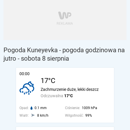
Pogoda Kuneyevka - pogoda godzinowa na
jutro
- sobota 8 sierpnia
00:00
17°C
Zachmurzenie duże, lekki deszcz
Odczuwalna
17°C
Opad:
0.1 mm
Ciśnienie:
1009 hPa
Wiatr:
8 km/h
Wilgotność:
99%