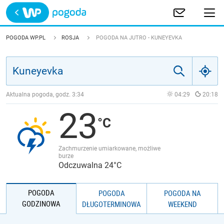
Trwa ładowanie
POLSKA
POGODA WP.PL
ROSJA
POGODA NA JUTRO - KUNEYEVKA
EUROPA
ŚWIAT
Aktualna pogoda, godz.
3:34
04:29
20:18
23
JAKOŚĆ POWIETRZA
Zachmurzenie umiarkowane, możliwe
burze
Odczuwalna 24°C
POGODA
POGODA
POGODA NA
GODZINOWA
DŁUGOTERMINOWA
WEEKEND