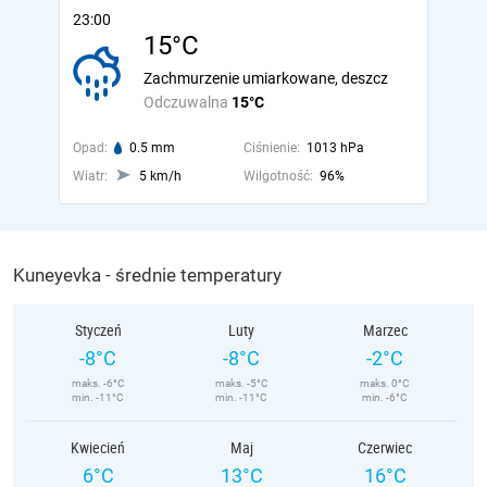
23:00
15°C
Zachmurzenie umiarkowane, deszcz
Odczuwalna
15°C
Opad:
0.5 mm
Ciśnienie:
1013 hPa
Wiatr:
5 km/h
Wilgotność:
96%
Kuneyevka - średnie temperatury
Styczeń
Luty
Marzec
-8°C
-8°C
-2°C
maks. -6°C
maks. -5°C
maks. 0°C
min. -11°C
min. -11°C
min. -6°C
Kwiecień
Maj
Czerwiec
6°C
13°C
16°C