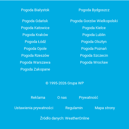
Pogoda Białystok
Pogoda Bydgoszcz
Pogoda Gdańsk
Pogoda Gorzów Wielkopolski
Pogoda Katowice
Pogoda Kielce
Pogoda Kraków
Pogoda Lublin
Pogoda Łódź
Pogoda Olsztyn
Pogoda Opole
Pogoda Poznań
Pogoda Rzeszów
Pogoda Szczecin
Pogoda Warszawa
Pogoda Wrocław
Pogoda Zakopane
© 1995-2026 Grupa WP
Reklama
O nas
Prywatność
Ustawienia prywatności
Regulamin
Mapa strony
Źródło danych: WeatherOnline