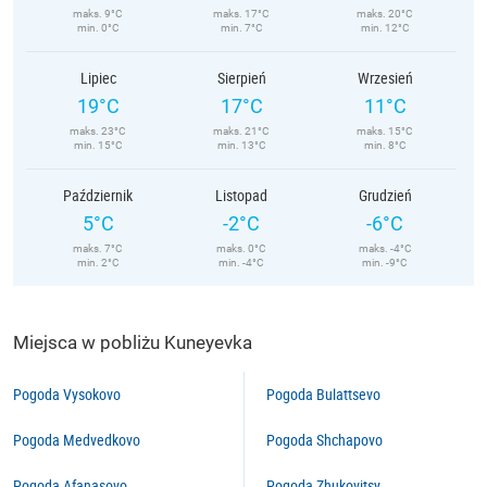
maks. 9°C
maks. 17°C
maks. 20°C
min. 0°C
min. 7°C
min. 12°C
Lipiec
Sierpień
Wrzesień
19°C
17°C
11°C
maks. 23°C
maks. 21°C
maks. 15°C
min. 15°C
min. 13°C
min. 8°C
Październik
Listopad
Grudzień
5°C
-2°C
-6°C
maks. 7°C
maks. 0°C
maks. -4°C
min. 2°C
min. -4°C
min. -9°C
Miejsca w pobliżu Kuneyevka
Pogoda Vysokovo
Pogoda Bulattsevo
Pogoda Medvedkovo
Pogoda Shchapovo
Pogoda Afanasovo
Pogoda Zhukovitsy