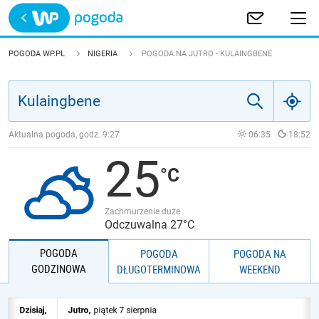
Trwa ładowanie
POLSKA
POGODA WP.PL
NIGERIA
POGODA NA JUTRO - KULAINGBENE
EUROPA
ŚWIAT
Aktualna pogoda, godz.
9:27
06:35
18:52
25
JAKOŚĆ POWIETRZA
Zachmurzenie duże
Odczuwalna 27°C
POGODA
POGODA
POGODA NA
GODZINOWA
DŁUGOTERMINOWA
WEEKEND