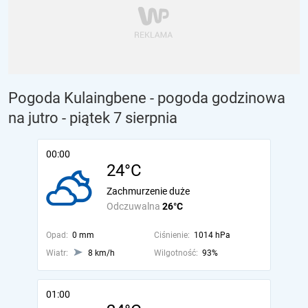
Pogoda Kulaingbene - pogoda godzinowa
na jutro
- piątek 7 sierpnia
00:00
24°C
Zachmurzenie duże
Odczuwalna
26°C
Opad:
0 mm
Ciśnienie:
1014 hPa
Wiatr:
8 km/h
Wilgotność:
93%
01:00