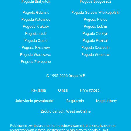
Pogoda Białystok
Pogoda Bydgoszcz
Pogoda Gdańsk
Pogoda Gorzów Wielkopolski
Pogoda Katowice
Pogoda Kielce
Pogoda Kraków
Pogoda Lublin
Pogoda Łódź
Pogoda Olsztyn
Pogoda Opole
Pogoda Poznań
Pogoda Rzeszów
Pogoda Szczecin
Pogoda Warszawa
Pogoda Wrocław
Pogoda Zakopane
© 1995-2026 Grupa WP
Reklama
O nas
Prywatność
Ustawienia prywatności
Regulamin
Mapa strony
Źródło danych: WeatherOnline
Pobieranie, zwielokrotnianie, przechowywanie lub jakiekolwiek inne
wykorzystywanie treści dostępnych w niniejszym serwisie - bez