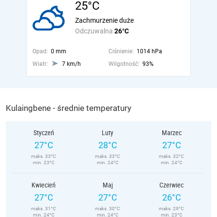
25°C
Zachmurzenie duże
Odczuwalna
26°C
Opad:
0 mm
Ciśnienie:
1014 hPa
Wiatr:
7 km/h
Wilgotność:
93%
Kulaingbene - średnie temperatury
Styczeń
Luty
Marzec
27°C
28°C
27°C
maks. 33°C
maks. 33°C
maks. 32°C
min. 23°C
min. 24°C
min. 24°C
Kwiecień
Maj
Czerwiec
27°C
27°C
26°C
maks. 31°C
maks. 30°C
maks. 29°C
min. 24°C
min. 24°C
min. 23°C