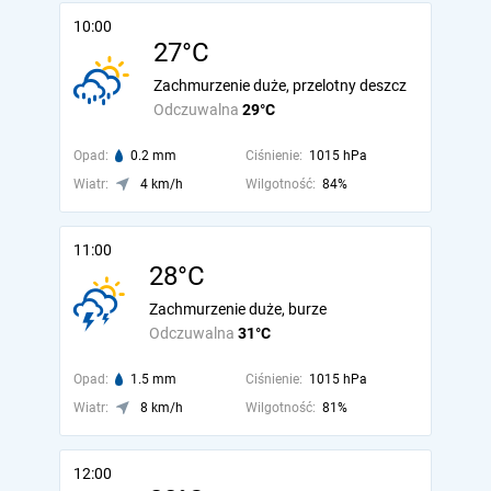
10:00
27°C
Zachmurzenie duże, przelotny deszcz
Odczuwalna
29°C
Opad:
0.2 mm
Ciśnienie:
1015 hPa
Wiatr:
4 km/h
Wilgotność:
84%
11:00
28°C
Zachmurzenie duże, burze
Odczuwalna
31°C
Opad:
1.5 mm
Ciśnienie:
1015 hPa
Wiatr:
8 km/h
Wilgotność:
81%
12:00