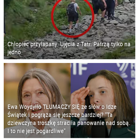
Chłopiec przyłapany. Ujęcia z Tatr. Patrzą tylko na
jedno
Ewa Woydyłło TŁUMACZY SIĘ ze słów o Idze
Świątek i pogrąża się jeszcze bardziej? "Ta
dziewczyna troszkę straciła panowanie nad sobą.
I to nie jest pogardliwe"