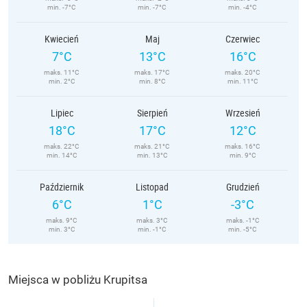
min. -7°C
min. -7°C
min. -4°C
Kwiecień
Maj
Czerwiec
7°C
13°C
16°C
maks. 11°C
maks. 17°C
maks. 20°C
min. 2°C
min. 8°C
min. 11°C
Lipiec
Sierpień
Wrzesień
18°C
17°C
12°C
maks. 22°C
maks. 21°C
maks. 16°C
min. 14°C
min. 13°C
min. 9°C
Październik
Listopad
Grudzień
6°C
1°C
-3°C
maks. 9°C
maks. 3°C
maks. -1°C
min. 3°C
min. -1°C
min. -5°C
Miejsca w pobliżu Krupitsa