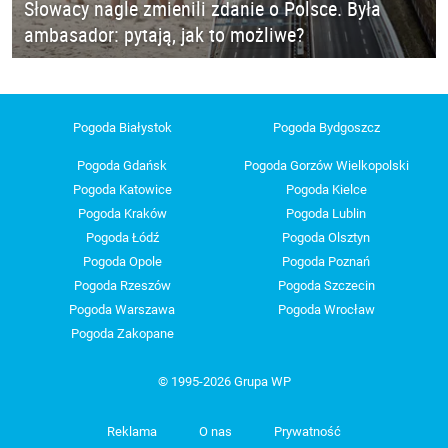
Słowacy nagle zmienili zdanie o Polsce. Była
ambasador: pytają, jak to możliwe?
Pogoda Białystok
Pogoda Bydgoszcz
Pogoda Gdańsk
Pogoda Gorzów Wielkopolski
Pogoda Katowice
Pogoda Kielce
Pogoda Kraków
Pogoda Lublin
Pogoda Łódź
Pogoda Olsztyn
Pogoda Opole
Pogoda Poznań
Pogoda Rzeszów
Pogoda Szczecin
Pogoda Warszawa
Pogoda Wrocław
Pogoda Zakopane
© 1995-2026 Grupa WP
Reklama
O nas
Prywatność