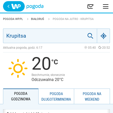
Trwa ładowanie
POLSKA
POGODA WP.PL
BIAŁORUŚ
POGODA NA JUTRO - KRUPITSA
EUROPA
ŚWIAT
Aktualna pogoda, godz.
6:17
05:40
20:52
20
JAKOŚĆ POWIETRZA
Bezchmurnie, słonecznie
Odczuwalna 20°C
POGODA
POGODA
POGODA NA
GODZINOWA
DŁUGOTERMINOWA
WEEKEND