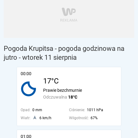
Pogoda Krupitsa - pogoda godzinowa na
jutro
- wtorek 11 sierpnia
00:00
17°C
Prawie bezchmurnie
Odczuwalna
18°C
Opad:
0 mm
Ciśnienie:
1011 hPa
Wiatr:
6 km/h
Wilgotność:
67%
01:00