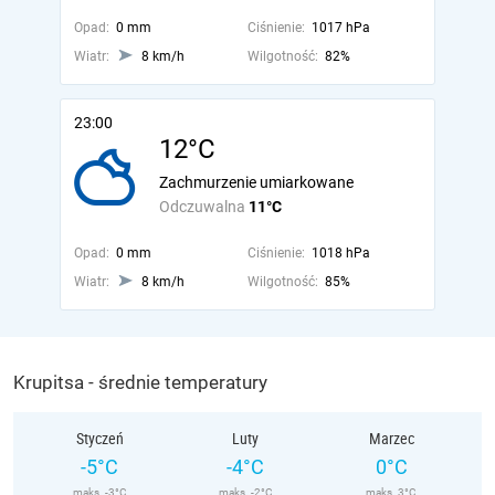
Opad:
0 mm
Ciśnienie:
1017 hPa
Wiatr:
8 km/h
Wilgotność:
82%
23:00
12°C
Zachmurzenie umiarkowane
Odczuwalna
11°C
Opad:
0 mm
Ciśnienie:
1018 hPa
Wiatr:
8 km/h
Wilgotność:
85%
Krupitsa - średnie temperatury
Styczeń
Luty
Marzec
-5°C
-4°C
0°C
maks. -3°C
maks. -2°C
maks. 3°C