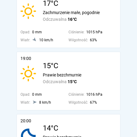
17°C
Zachmurzenie małe, pogodnie
Odczuwalna
16°C
Opad:
0 mm
Ciśnienie:
1015 hPa
Wiatr:
10 km/h
Wilgotność:
63%
19:00
15°C
Prawie bezchmurnie
Odczuwalna
15°C
Opad:
0 mm
Ciśnienie:
1016 hPa
Wiatr:
8 km/h
Wilgotność:
67%
20:00
14°C