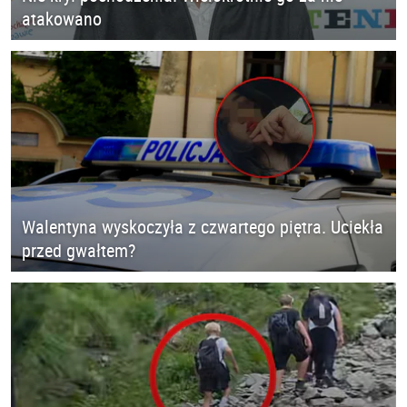
atakowano
Walentyna wyskoczyła z czwartego piętra. Uciekła
przed gwałtem?