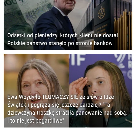
Odsetki od pieniędzy, których klient nie dostał.
Polskie państwo stanęło po stronie banków
Ewa Woydyłło TŁUMACZY SIĘ ze słów o Idze
Świątek i pogrąża się jeszcze bardziej? "Ta
dziewczyna troszkę straciła panowanie nad sobą.
I to nie jest pogardliwe"