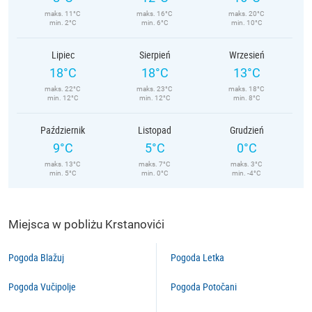
maks. 11°C
maks. 16°C
maks. 20°C
min. 2°C
min. 6°C
min. 10°C
Lipiec
Sierpień
Wrzesień
18°C
18°C
13°C
maks. 22°C
maks. 23°C
maks. 18°C
min. 12°C
min. 12°C
min. 8°C
Październik
Listopad
Grudzień
9°C
5°C
0°C
maks. 13°C
maks. 7°C
maks. 3°C
min. 5°C
min. 0°C
min. -4°C
Miejsca w pobliżu Krstanovići
Pogoda Blažuj
Pogoda Letka
Pogoda Vučipolje
Pogoda Potočani