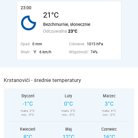
23:00
21°C
Bezchmurnie, słonecznie
Odczuwalna
23°C
Opad:
0 mm
Ciśnienie:
1015 hPa
Wiatr:
6 km/h
Wilgotność:
74%
Krstanovići - średnie temperatury
Styczeń
Luty
Marzec
-1°C
0°C
3°C
maks. 2°C
maks. 3°C
maks. 6°C
min. -5°C
min. -5°C
min. -2°C
Kwiecień
Maj
Czerwiec
8°C
12°C
16°C