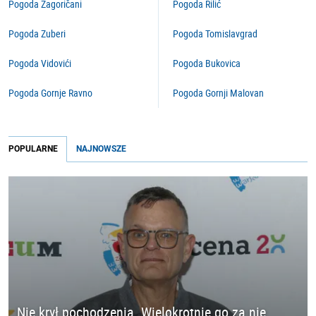
Pogoda Zagoričani
Pogoda Rilić
Pogoda Zuberi
Pogoda Tomislavgrad
Pogoda Vidovići
Pogoda Bukovica
Pogoda Gornje Ravno
Pogoda Gornji Malovan
POPULARNE
NAJNOWSZE
Nie krył pochodzenia. Wielokrotnie go za nie