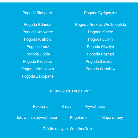
Pogoda Białystok
Pogoda Bydgoszcz
Pogoda Gdańsk
Pogoda Gorzów Wielkopolski
Pogoda Katowice
Pogoda Kielce
Pogoda Kraków
Pogoda Lublin
Pogoda Łódź
Pogoda Olsztyn
Pogoda Opole
Pogoda Poznań
Pogoda Rzeszów
Pogoda Szczecin
Pogoda Warszawa
Pogoda Wrocław
Pogoda Zakopane
© 1995-2026 Grupa WP
Reklama
O nas
Prywatność
Ustawienia prywatności
Regulamin
Mapa strony
Źródło danych: WeatherOnline