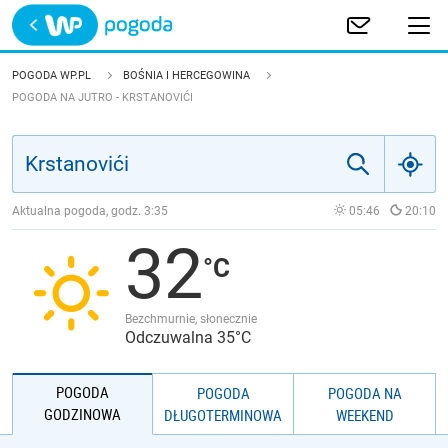
Trwa ładowanie
POLSKA
POGODA WP.PL
BOŚNIA I HERCEGOWINA
POGODA NA JUTRO - KRSTANOVIĆI
EUROPA
ŚWIAT
Aktualna pogoda, godz.
3:35
05:46
20:10
JAKOŚĆ POWIETRZA
32
Bezchmurnie, słonecznie
Odczuwalna 35°C
POGODA
POGODA
POGODA NA
GODZINOWA
DŁUGOTERMINOWA
WEEKEND