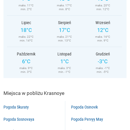
maks. 11°C
maks. 17°C
maks. 20°C
min. 2°C
min. 8°C
min. 12°C
Lipiec
Sierpień
Wrzesień
18°C
17°C
12°C
maks. 22°C
maks. 21°C
maks. 16°C
min. 14°C
min. 13°C
min. 9°C
Październik
Listopad
Grudzień
6°C
1°C
-3°C
maks. 9°C
maks. 3°C
maks. -1°C
min. 3°C
min. -1°C
min. -5°C
Miejsca w pobliżu Krasnoye
Pogoda Skuraty
Pogoda Osinovik
Pogoda Sosnovaya
Pogoda Pervyy May