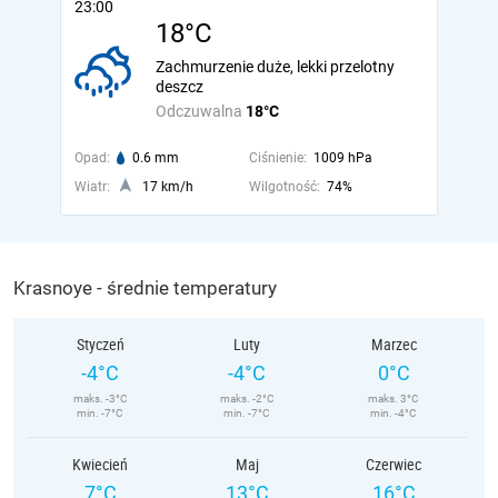
23:00
18°C
Zachmurzenie duże, lekki przelotny
deszcz
Odczuwalna
18°C
Opad:
0.6 mm
Ciśnienie:
1009 hPa
Wiatr:
17 km/h
Wilgotność:
74%
Krasnoye - średnie temperatury
Styczeń
Luty
Marzec
-4°C
-4°C
0°C
maks. -3°C
maks. -2°C
maks. 3°C
min. -7°C
min. -7°C
min. -4°C
Kwiecień
Maj
Czerwiec
7°C
13°C
16°C