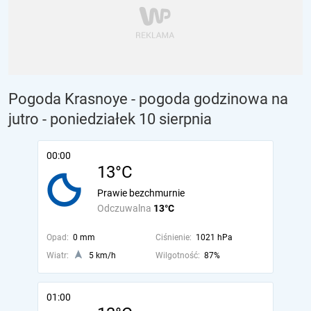
Pogoda Krasnoye - pogoda godzinowa na
jutro
- poniedziałek 10 sierpnia
00:00
13°C
Prawie bezchmurnie
Odczuwalna
13°C
Opad:
0 mm
Ciśnienie:
1021 hPa
Wiatr:
5 km/h
Wilgotność:
87%
01:00