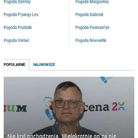
Pogoda Ozertsy
Pogoda Margovitsa
Pogoda P’yanyy Les
Pogoda Dubovik
Pogoda Prudniki
Pogoda Pustosel’ye
Pogoda Varlan’
Pogoda Novosëlki
POPULARNE
NAJNOWSZE
Nie krył pochodzenia. Wielokrotnie go za nie