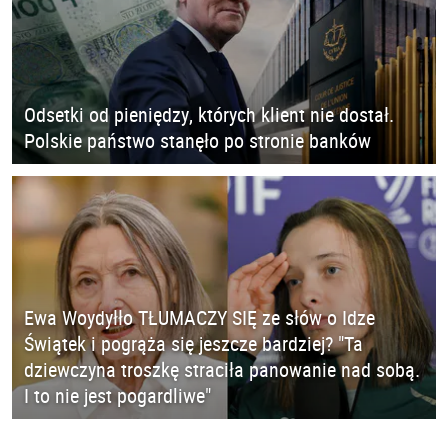
Odsetki od pieniędzy, których klient nie dostał.
Polskie państwo stanęło po stronie banków
Ewa Woydyłło TŁUMACZY SIĘ ze słów o Idze
Świątek i pogrąża się jeszcze bardziej? "Ta
dziewczyna troszkę straciła panowanie nad sobą.
I to nie jest pogardliwe"