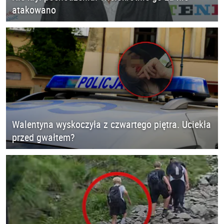
atakowano
Walentyna wyskoczyła z czwartego piętra. Uciekła
przed gwałtem?