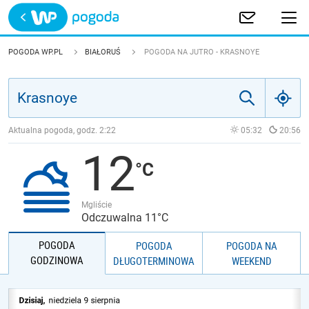
Trwa ładowanie
POLSKA
POGODA WP.PL
BIAŁORUŚ
POGODA NA JUTRO - KRASNOYE
EUROPA
ŚWIAT
Aktualna pogoda, godz.
2:22
05:32
20:56
12
JAKOŚĆ POWIETRZA
Mgliście
Odczuwalna 11°C
POGODA
POGODA
POGODA NA
GODZINOWA
DŁUGOTERMINOWA
WEEKEND