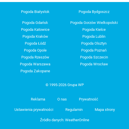
Pogoda Białystok
Pogoda Bydgoszcz
Pogoda Gdańsk
Pogoda Gorzów Wielkopolski
Pogoda Katowice
Pogoda Kielce
Pogoda Kraków
Pogoda Lublin
Pogoda Łódź
Pogoda Olsztyn
Pogoda Opole
Pogoda Poznań
Pogoda Rzeszów
Pogoda Szczecin
Pogoda Warszawa
Pogoda Wrocław
Pogoda Zakopane
© 1995-2026 Grupa WP
Reklama
O nas
Prywatność
Ustawienia prywatności
Regulamin
Mapa strony
Źródło danych: WeatherOnline