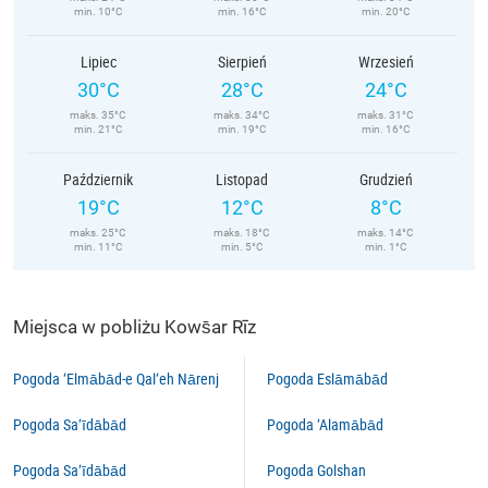
min. 10°C
min. 16°C
min. 20°C
Lipiec
Sierpień
Wrzesień
30°C
28°C
24°C
maks. 35°C
maks. 34°C
maks. 31°C
min. 21°C
min. 19°C
min. 16°C
Październik
Listopad
Grudzień
19°C
12°C
8°C
maks. 25°C
maks. 18°C
maks. 14°C
min. 11°C
min. 5°C
min. 1°C
Miejsca w pobliżu Kows̄ar Rīz
Pogoda ‘Elmābād-e Qal‘eh Nārenj
Pogoda Eslāmābād
Pogoda Sa‘īdābād
Pogoda ‘Alamābād
Pogoda Sa‘īdābād
Pogoda Golshan