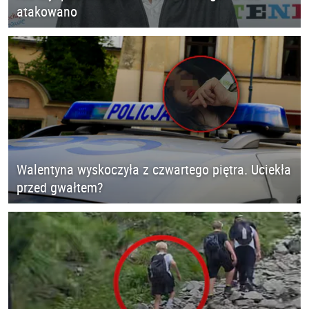
atakowano
Walentyna wyskoczyła z czwartego piętra. Uciekła
przed gwałtem?