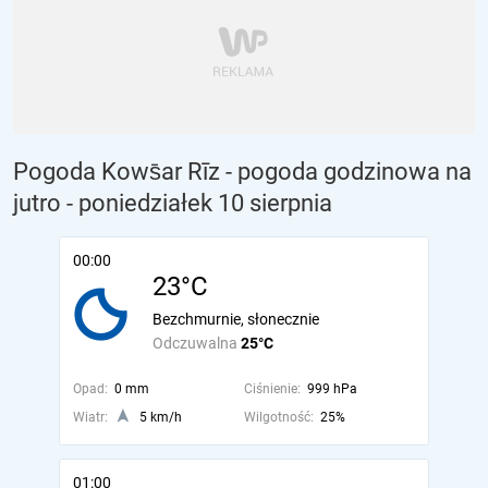
Pogoda Kows̄ar Rīz - pogoda godzinowa na
jutro
- poniedziałek 10 sierpnia
00:00
23°C
Bezchmurnie, słonecznie
Odczuwalna
25°C
Opad:
0 mm
Ciśnienie:
999 hPa
Wiatr:
5 km/h
Wilgotność:
25%
01:00