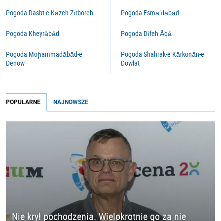
Pogoda Dasht-e Kāzeh Zīrboreh
Pogoda Esmā‘īlābād
Pogoda Kheyrābād
Pogoda Dīfeh Āqā
Pogoda Moḩammadābād-e
Pogoda Shahrak-e Kārkonān-e
Denow
Dowlat
POPULARNE
NAJNOWSZE
Nie krył pochodzenia. Wielokrotnie go za nie