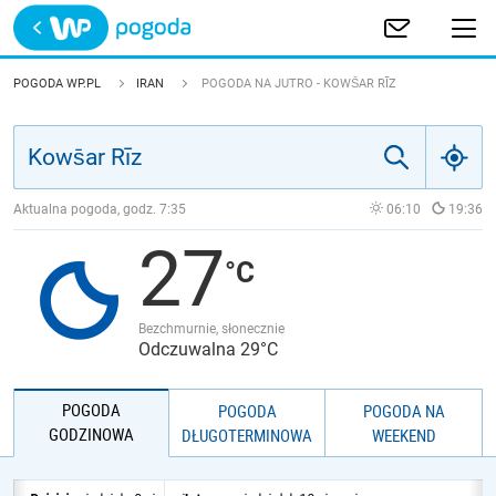
Trwa ładowanie
POLSKA
POGODA WP.PL
IRAN
POGODA NA JUTRO - KOWS̄AR RĪZ
EUROPA
ŚWIAT
Aktualna pogoda, godz.
7:35
06:10
19:36
27
JAKOŚĆ POWIETRZA
Bezchmurnie, słonecznie
Odczuwalna 29°C
POGODA
POGODA
POGODA NA
GODZINOWA
DŁUGOTERMINOWA
WEEKEND