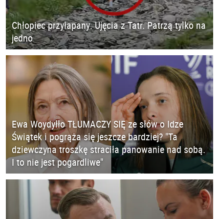
Chłopiec przyłapany. Ujęcia z Tatr. Patrzą tylko na
jedno
Ewa Woydyłło TŁUMACZY SIĘ ze słów o Idze
Świątek i pogrąża się jeszcze bardziej? "Ta
dziewczyna troszkę straciła panowanie nad sobą.
I to nie jest pogardliwe"