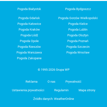
Pogoda Białystok
Pogoda Bydgoszcz
Pogoda Gdańsk
Pogoda Gorzów Wielkopolski
Pogoda Katowice
Pogoda Kielce
Pogoda Kraków
Pogoda Lublin
Pogoda Łódź
Pogoda Olsztyn
Pogoda Opole
Pogoda Poznań
Pogoda Rzeszów
Pogoda Szczecin
Pogoda Warszawa
Pogoda Wrocław
Pogoda Zakopane
© 1995-2026 Grupa WP
Reklama
O nas
Prywatność
Ustawienia prywatności
Regulamin
Mapa strony
Źródło danych: WeatherOnline