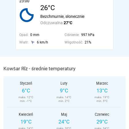
23:00
26°C
Bezchmurnie, słonecznie
Odczuwalna
27°C
Opad:
0 mm
Ciśnienie:
997 hPa
Wiatr:
6 km/h
Wilgotność:
21%
Kows̄ar Rīz - średnie temperatury
Styczeń
Luty
Marzec
6°C
9°C
13°C
maks. 12°C
maks. 14°C
maks. 19°C
min. -1°C
min. 2°C
min. 5°C
Kwiecień
Maj
Czerwiec
19°C
24°C
29°C
maks. 24°C
maks. 30°C
maks. 34°C