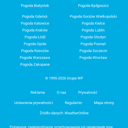
Pogoda Białystok
Pogoda Bydgoszcz
Pogoda Gdańsk
Pogoda Gorzów Wielkopolski
Pogoda Katowice
Pogoda Kielce
Pogoda Kraków
Pogoda Lublin
Pogoda Łódź
Pogoda Olsztyn
Pogoda Opole
Pogoda Poznań
Pogoda Rzeszów
Pogoda Szczecin
Pogoda Warszawa
Pogoda Wrocław
Pogoda Zakopane
© 1995-2026 Grupa WP
Reklama
O nas
Prywatność
Ustawienia prywatności
Regulamin
Mapa strony
Źródło danych: WeatherOnline
Pobieranie, zwielokrotnianie, przechowywanie lub jakiekolwiek inne