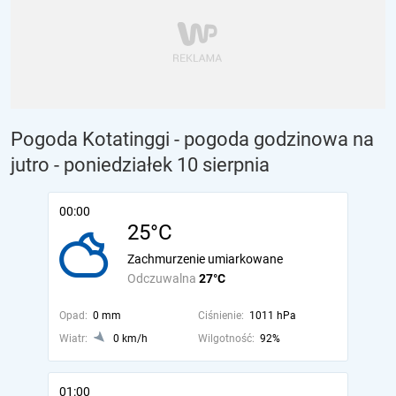
Pogoda Kotatinggi - pogoda godzinowa na
jutro
- poniedziałek 10 sierpnia
00:00
25°C
Zachmurzenie umiarkowane
Odczuwalna
27°C
Opad:
0 mm
Ciśnienie:
1011 hPa
Wiatr:
0 km/h
Wilgotność:
92%
01:00