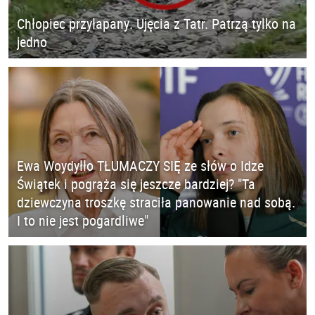
Chłopiec przyłapany. Ujęcia z Tatr. Patrzą tylko na
jedno
Ewa Woydyłło TŁUMACZY SIĘ ze słów o Idze
Świątek i pogrąża się jeszcze bardziej? "Ta
dziewczyna troszkę straciła panowanie nad sobą.
I to nie jest pogardliwe"