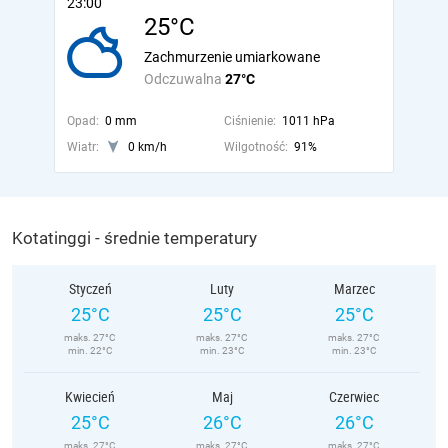
23:00
25°C
Zachmurzenie umiarkowane
Odczuwalna
27°C
Opad:
0 mm
Ciśnienie:
1011 hPa
Wiatr:
0 km/h
Wilgotność:
91%
Kotatinggi - średnie temperatury
Styczeń
Luty
Marzec
25°C
25°C
25°C
maks. 27°C
maks. 27°C
maks. 27°C
min. 22°C
min. 23°C
min. 23°C
Kwiecień
Maj
Czerwiec
25°C
26°C
26°C
maks. 27°C
maks. 27°C
maks. 27°C