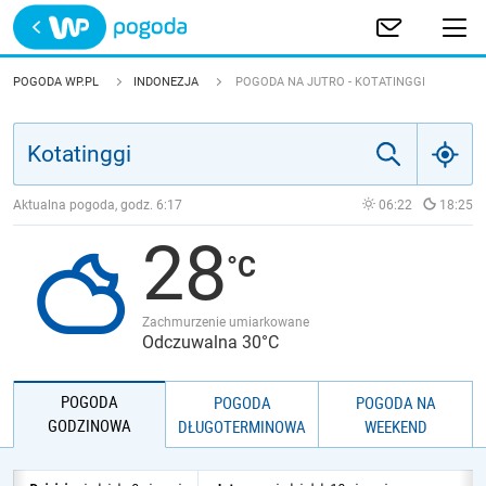
Trwa ładowanie
POLSKA
POGODA WP.PL
INDONEZJA
POGODA NA JUTRO - KOTATINGGI
EUROPA
ŚWIAT
Aktualna pogoda, godz.
6:17
06:22
18:25
28
JAKOŚĆ POWIETRZA
Zachmurzenie umiarkowane
Odczuwalna 30°C
POGODA
POGODA
POGODA NA
GODZINOWA
DŁUGOTERMINOWA
WEEKEND