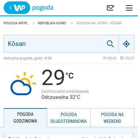
Trwa ładowanie
POLSKA
POGODA WP.PL
REPUBLIKA KOREI
POGODA NA JUTRO - KŎSAN
EUROPA
ŚWIAT
Aktualna pogoda, godz.
4:58
05:41
19:27
29
JAKOŚĆ POWIETRZA
Zachmurzenie umiarkowane
Odczuwalna 32°C
POGODA
POGODA
POGODA NA
GODZINOWA
DŁUGOTERMINOWA
WEEKEND