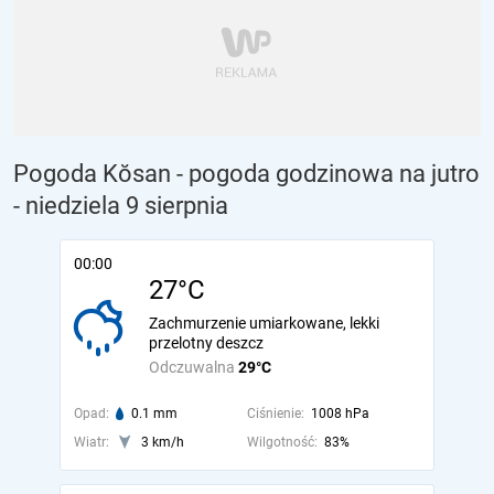
Pogoda Kŏsan - pogoda godzinowa na jutro
- niedziela 9 sierpnia
00:00
27°C
Zachmurzenie umiarkowane, lekki
przelotny deszcz
Odczuwalna
29°C
Opad:
0.1 mm
Ciśnienie:
1008 hPa
Wiatr:
3 km/h
Wilgotność:
83%