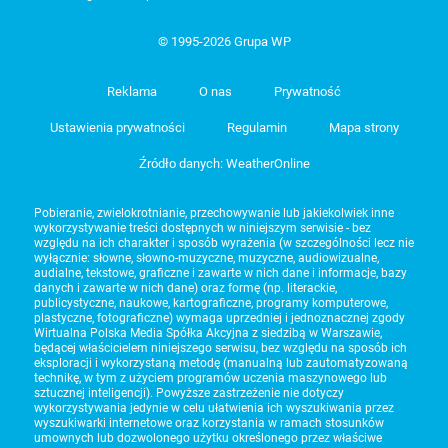
© 1995-2026 Grupa WP
Reklama
O nas
Prywatność
Ustawienia prywatności
Regulamin
Mapa strony
Źródło danych: WeatherOnline
Pobieranie, zwielokrotnianie, przechowywanie lub jakiekolwiek inne
wykorzystywanie treści dostępnych w niniejszym serwisie - bez
względu na ich charakter i sposób wyrażenia (w szczególności lecz nie
wyłącznie: słowne, słowno-muzyczne, muzyczne, audiowizualne,
audialne, tekstowe, graficzne i zawarte w nich dane i informacje, bazy
danych i zawarte w nich dane) oraz formę (np. literackie,
publicystyczne, naukowe, kartograficzne, programy komputerowe,
plastyczne, fotograficzne) wymaga uprzedniej i jednoznacznej zgody
Wirtualna Polska Media Spółka Akcyjna z siedzibą w Warszawie,
będącej właścicielem niniejszego serwisu, bez względu na sposób ich
eksploracji i wykorzystaną metodę (manualną lub zautomatyzowaną
technikę, w tym z użyciem programów uczenia maszynowego lub
sztucznej inteligencji). Powyższe zastrzeżenie nie dotyczy
wykorzystywania jedynie w celu ułatwienia ich wyszukiwania przez
wyszukiwarki internetowe oraz korzystania w ramach stosunków
umownych lub dozwolonego użytku określonego przez właściwe