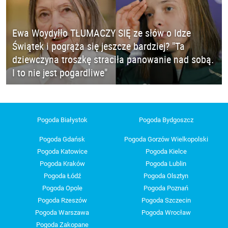
Ewa Woydyłło TŁUMACZY SIĘ ze słów o Idze
Świątek i pogrąża się jeszcze bardziej? "Ta
dziewczyna troszkę straciła panowanie nad sobą.
I to nie jest pogardliwe"
Pogoda Białystok
Pogoda Bydgoszcz
Pogoda Gdańsk
Pogoda Gorzów Wielkopolski
Pogoda Katowice
Pogoda Kielce
Pogoda Kraków
Pogoda Lublin
Pogoda Łódź
Pogoda Olsztyn
Pogoda Opole
Pogoda Poznań
Pogoda Rzeszów
Pogoda Szczecin
Pogoda Warszawa
Pogoda Wrocław
Pogoda Zakopane