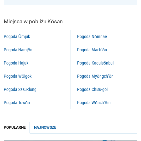
Miejsca w pobliżu Kŏsan
Pogoda Ŭmjuk
Pogoda Nŏmnae
Pogoda Namjŏn
Pogoda Mach’ŏn
Pogoda Hajuk
Pogoda Kaeulsŏnbul
Pogoda Wŏlgok
Pogoda Myŏngch’ŏn
Pogoda Sasu-dong
Pogoda Chisu-gol
Pogoda Towŏn
Pogoda Wŏnch’ŏni
POPULARNE
NAJNOWSZE