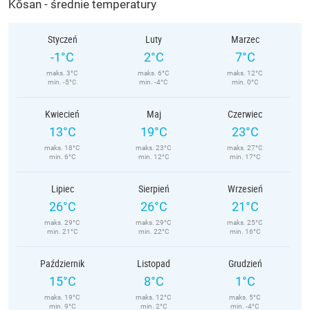
Kŏsan - średnie temperatury
Styczeń
Luty
Marzec
-1°C
2°C
7°C
maks. 3°C
maks. 6°C
maks. 12°C
min. -5°C
min. -4°C
min. 0°C
Kwiecień
Maj
Czerwiec
13°C
19°C
23°C
maks. 18°C
maks. 23°C
maks. 27°C
min. 6°C
min. 12°C
min. 17°C
Lipiec
Sierpień
Wrzesień
26°C
26°C
21°C
maks. 29°C
maks. 29°C
maks. 25°C
min. 21°C
min. 22°C
min. 16°C
Październik
Listopad
Grudzień
15°C
8°C
1°C
maks. 19°C
maks. 12°C
maks. 5°C
min. 9°C
min. 2°C
min. -4°C