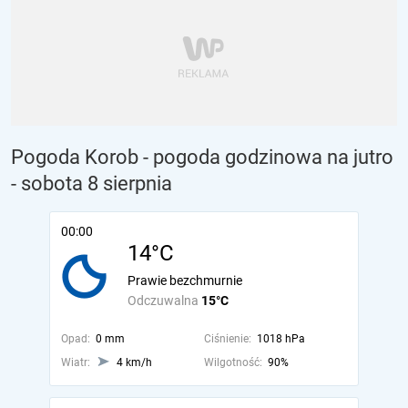
Pogoda Korob - pogoda godzinowa na jutro
- sobota 8 sierpnia
00:00
14°C
Prawie bezchmurnie
Odczuwalna
15°C
Opad:
0 mm
Ciśnienie:
1018 hPa
Wiatr:
4 km/h
Wilgotność:
90%