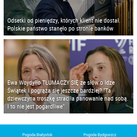
Odsetki od pieniędzy, których klient nie dostał.
Polskie państwo stanęło po stronie banków
Ewa Woydyłło TŁUMACZY SIĘ ze słów o Idze
Świątek i pogrąża się jeszcze bardziej? "Ta
dziewczyna troszkę straciła panowanie nad sobą.
I to nie jest pogardliwe"
Pogoda Białystok
Pogoda Bydgoszcz