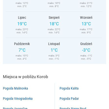
maks. 12°C
maks. 18°C
maks. 21°C
min. 2°C
min. 8°C
min. 12°C
Lipiec
Sierpień
Wrzesień
19°C
18°C
13°C
maks. 23°C
maks. 22°C
maks. 17°C
min. 14°C
min. 14°C
min. 9°C
Październik
Listopad
Grudzień
7°C
1°C
-3°C
maks. 10°C
maks. 3°C
maks. -1°C
min. 4°C
min. -1°C
min. -5°C
Miejsca w pobliżu Korob
Pogoda Malinovka
Pogoda Kalita
Pogoda Vinogradovka
Pogoda Padar
Pogoda Anopol’ye
Pogoda Staryy Prud