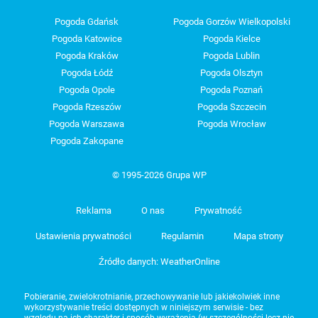
Pogoda Gdańsk
Pogoda Gorzów Wielkopolski
Pogoda Katowice
Pogoda Kielce
Pogoda Kraków
Pogoda Lublin
Pogoda Łódź
Pogoda Olsztyn
Pogoda Opole
Pogoda Poznań
Pogoda Rzeszów
Pogoda Szczecin
Pogoda Warszawa
Pogoda Wrocław
Pogoda Zakopane
© 1995-2026 Grupa WP
Reklama
O nas
Prywatność
Ustawienia prywatności
Regulamin
Mapa strony
Źródło danych: WeatherOnline
Pobieranie, zwielokrotnianie, przechowywanie lub jakiekolwiek inne
wykorzystywanie treści dostępnych w niniejszym serwisie - bez
względu na ich charakter i sposób wyrażenia (w szczególności lecz nie