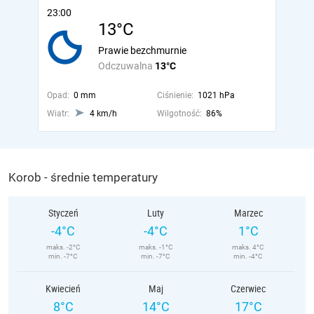
23:00
13°C
Prawie bezchmurnie
Odczuwalna
13°C
Opad:
0 mm
Ciśnienie:
1021 hPa
Wiatr:
4 km/h
Wilgotność:
86%
Korob - średnie temperatury
Styczeń
Luty
Marzec
-4°C
-4°C
1°C
maks. -2°C
maks. -1°C
maks. 4°C
min. -7°C
min. -7°C
min. -4°C
Kwiecień
Maj
Czerwiec
8°C
14°C
17°C