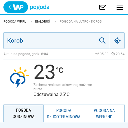
Trwa ładowanie
POLSKA
POGODA WP.PL
BIAŁORUŚ
POGODA NA JUTRO - KOROB
EUROPA
ŚWIAT
Aktualna pogoda, godz.
8:04
05:30
20:54
23
JAKOŚĆ POWIETRZA
Zachmurzenie umiarkowane, możliwe
burze
Odczuwalna 25°C
POGODA
POGODA
POGODA NA
GODZINOWA
DŁUGOTERMINOWA
WEEKEND