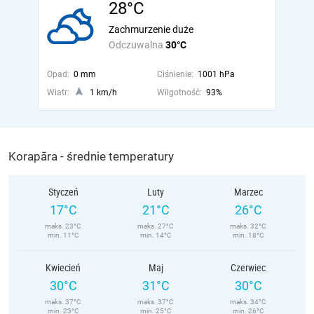
28°C
Zachmurzenie duże
Odczuwalna
30°C
Opad:
0 mm
Ciśnienie:
1001 hPa
Wiatr:
1 km/h
Wilgotność:
93%
Korapāra - średnie temperatury
Styczeń
Luty
Marzec
17°C
21°C
26°C
maks. 23°C
maks. 27°C
maks. 32°C
min. 11°C
min. 14°C
min. 18°C
Kwiecień
Maj
Czerwiec
30°C
31°C
30°C
maks. 37°C
maks. 37°C
maks. 34°C
min. 23°C
min. 25°C
min. 26°C