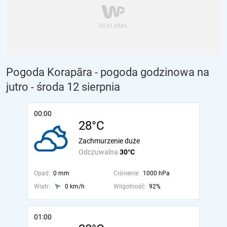
Pogoda Korapāra - pogoda godzinowa na
jutro
- środa 12 sierpnia
00:00
28°C
Zachmurzenie duże
Odczuwalna
30°C
Opad:
0 mm
Ciśnienie:
1000 hPa
Wiatr:
0 km/h
Wilgotność:
92%
01:00