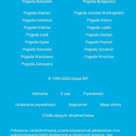
Pogoda Białystok
Pogoda Bydgoszcz
Pogoda Gdańsk
Pogoda Gorzów Wielkopolski
Pogoda Katowice
Pogoda Kielce
Pogoda Kraków
Pogoda Lublin
Pogoda Łódź
Pogoda Olsztyn
Pogoda Opole
Pogoda Poznań
Pogoda Rzeszów
Pogoda Szczecin
Pogoda Warszawa
Pogoda Wrocław
Pogoda Zakopane
© 1995-2026 Grupa WP
Reklama
O nas
Prywatność
Ustawienia prywatności
Regulamin
Mapa strony
Źródło danych: WeatherOnline
Pobieranie, zwielokrotnianie, przechowywanie lub jakiekolwiek inne
wykorzystywanie treści dostępnych w niniejszym serwisie - bez