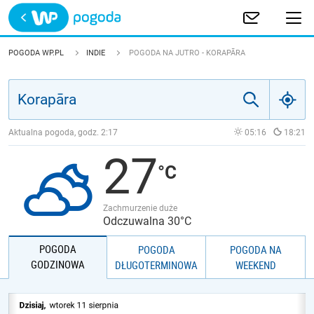
Trwa ładowanie
POLSKA
POGODA WP.PL
INDIE
POGODA NA JUTRO - KORAPĀRA
EUROPA
ŚWIAT
Aktualna pogoda, godz.
2:17
05:16
18:21
27
JAKOŚĆ POWIETRZA
Zachmurzenie duże
Odczuwalna 30°C
POGODA
POGODA
POGODA NA
GODZINOWA
DŁUGOTERMINOWA
WEEKEND