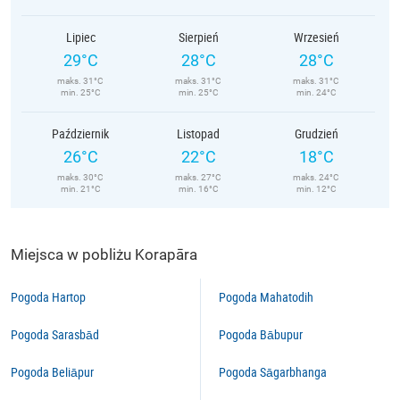
Lipiec
Sierpień
Wrzesień
29°C
28°C
28°C
maks. 31°C
maks. 31°C
maks. 31°C
min. 25°C
min. 25°C
min. 24°C
Październik
Listopad
Grudzień
26°C
22°C
18°C
maks. 30°C
maks. 27°C
maks. 24°C
min. 21°C
min. 16°C
min. 12°C
Miejsca w pobliżu Korapāra
Pogoda Hartop
Pogoda Mahatodih
Pogoda Sarasbād
Pogoda Bābupur
Pogoda Beliāpur
Pogoda Sāgarbhanga