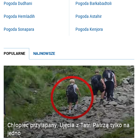
Pogoda Dudhani
Pogoda Barkabādtoli
Pogoda Hemlādih
Pogoda Astahir
Pogoda Sonapara
Pogoda Kenjora
POPULARNE
NAJNOWSZE
Chłopiec przyłapany. Ujęcia z Tatr. Patrzą tylko na
jedno