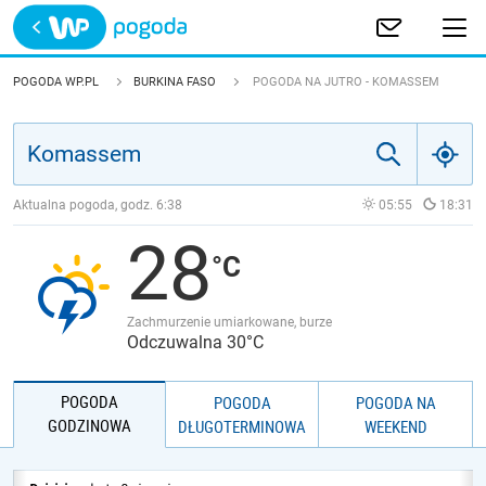
Trwa ładowanie
POLSKA
POGODA WP.PL
BURKINA FASO
POGODA NA JUTRO - KOMASSEM
EUROPA
ŚWIAT
Aktualna pogoda, godz.
6:38
05:55
18:31
28
JAKOŚĆ POWIETRZA
Zachmurzenie umiarkowane, burze
Odczuwalna 30°C
POGODA
POGODA
POGODA NA
GODZINOWA
DŁUGOTERMINOWA
WEEKEND