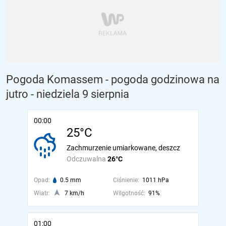
Pogoda Komassem - pogoda godzinowa na
jutro
- niedziela 9 sierpnia
00:00
25°C
Zachmurzenie umiarkowane, deszcz
Odczuwalna
26°C
Opad:
0.5 mm
Ciśnienie:
1011 hPa
Wiatr:
7 km/h
Wilgotność:
91%
01:00