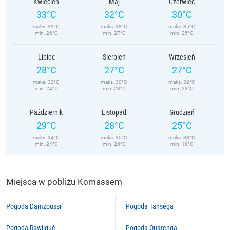
Kwiecień
Maj
Czerwiec
33°C
32°C
30°C
maks. 39°C
maks. 38°C
maks. 35°C
min. 26°C
min. 27°C
min. 25°C
Lipiec
Sierpień
Wrzesień
28°C
27°C
27°C
maks. 32°C
maks. 30°C
maks. 32°C
min. 24°C
min. 23°C
min. 23°C
Październik
Listopad
Grudzień
29°C
28°C
25°C
maks. 34°C
maks. 35°C
maks. 33°C
min. 24°C
min. 20°C
min. 18°C
Miejsca w pobliżu Komassem
Pogoda Damzoussi
Pogoda Tanséga
Pogoda Rawilgué
Pogoda Ouatenga