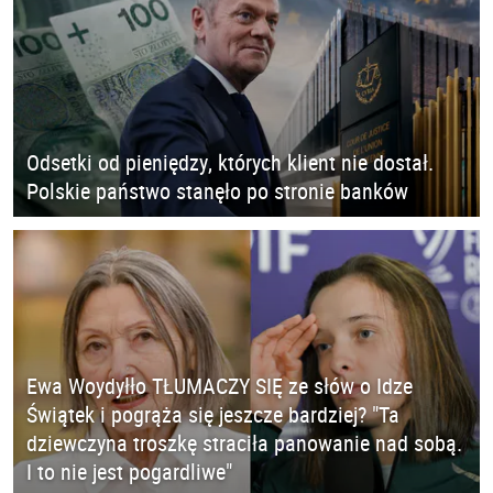
Odsetki od pieniędzy, których klient nie dostał.
Polskie państwo stanęło po stronie banków
Ewa Woydyłło TŁUMACZY SIĘ ze słów o Idze
Świątek i pogrąża się jeszcze bardziej? "Ta
dziewczyna troszkę straciła panowanie nad sobą.
I to nie jest pogardliwe"