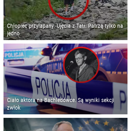
Chłopiec przyłapany. Ujęcia z Tatr. Patrzą tylko na
jedno
Ciało aktora na Bachledówce. Są wyniki sekcji
zwłok