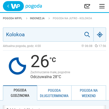
Trwa ładowanie
POLSKA
POGODA WP.PL
INDONEZJA
POGODA NA JUTRO - KOLOKOA
EUROPA
ŚWIAT
Aktualna pogoda, godz.
4:00
06:08
17:56
26
JAKOŚĆ POWIETRZA
Zachmurzenie małe, pogodnie
Odczuwalna 28°C
POGODA
POGODA
POGODA NA
GODZINOWA
DŁUGOTERMINOWA
WEEKEND