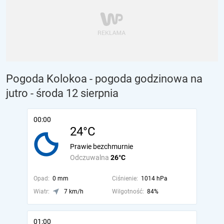
Pogoda Kolokoa - pogoda godzinowa na
jutro
- środa 12 sierpnia
00:00
24°C
Prawie bezchmurnie
Odczuwalna
26°C
Opad:
0 mm
Ciśnienie:
1014 hPa
Wiatr:
7 km/h
Wilgotność:
84%
01:00