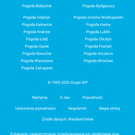
Pogoda Białystok
Pogoda Bydgoszcz
Pogoda Gdańsk
Pogoda Gorzów Wielkopolski
Pogoda Katowice
Pogoda Kielce
Pogoda Kraków
Pogoda Lublin
Pogoda Łódź
Pogoda Olsztyn
Pogoda Opole
Pogoda Poznań
Pogoda Rzeszów
Pogoda Szczecin
Pogoda Warszawa
Pogoda Wrocław
Pogoda Zakopane
© 1995-2026 Grupa WP
Reklama
O nas
Prywatność
Ustawienia prywatności
Regulamin
Mapa strony
Źródło danych: WeatherOnline
Pobieranie, zwielokrotnianie, przechowywanie lub jakiekolwiek inne