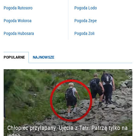
Pogoda Rutosoro
Pogoda Lodo
Pogoda Woloroa
Pogoda Zepe
Pogoda Hubosara
Pogoda Zoli
POPULARNE
NAJNOWSZE
Chłopiec przyłapany. Ujęcia z Tatr. Patrzą tylko na
jedno