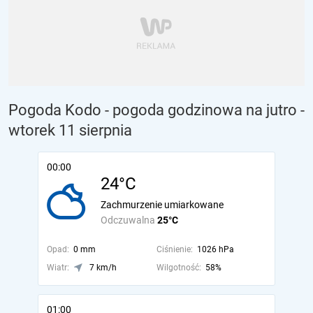
Pogoda Kodo - pogoda godzinowa na jutro
-
wtorek 11 sierpnia
00:00
24°C
Zachmurzenie umiarkowane
Odczuwalna
25°C
Opad:
0 mm
Ciśnienie:
1026 hPa
Wiatr:
7 km/h
Wilgotność:
58%
01:00