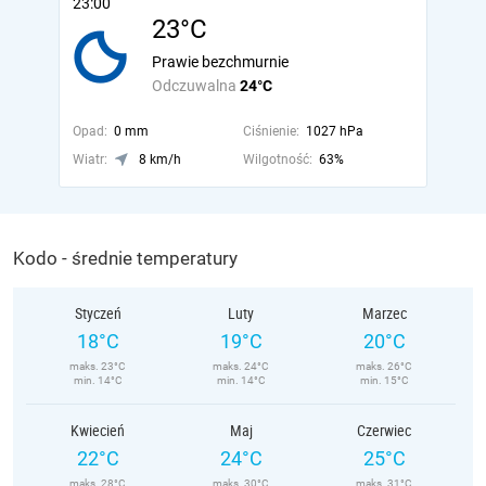
23:00
23°C
Prawie bezchmurnie
Odczuwalna
24°C
Opad:
0 mm
Ciśnienie:
1027 hPa
Wiatr:
8 km/h
Wilgotność:
63%
Kodo - średnie temperatury
Styczeń
Luty
Marzec
18°C
19°C
20°C
maks. 23°C
maks. 24°C
maks. 26°C
min. 14°C
min. 14°C
min. 15°C
Kwiecień
Maj
Czerwiec
22°C
24°C
25°C
maks. 28°C
maks. 30°C
maks. 31°C