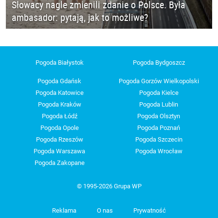
Słowacy nagle zmienili zdanie o Polsce. Była
ambasador: pytają, jak to możliwe?
Pogoda Białystok
Pogoda Bydgoszcz
Pogoda Gdańsk
Pogoda Gorzów Wielkopolski
Pogoda Katowice
Pogoda Kielce
Pogoda Kraków
Pogoda Lublin
Pogoda Łódź
Pogoda Olsztyn
Pogoda Opole
Pogoda Poznań
Pogoda Rzeszów
Pogoda Szczecin
Pogoda Warszawa
Pogoda Wrocław
Pogoda Zakopane
© 1995-2026 Grupa WP
Reklama
O nas
Prywatność