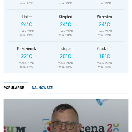
min. 17°C
min. 19°C
min. 19°C
Lipiec
Sierpień
Wrzesień
24°C
24°C
24°C
maks. 29°C
maks. 29°C
maks. 29°C
min. 19°C
min. 20°C
min. 19°C
Październik
Listopad
Grudzień
22°C
20°C
18°C
maks. 27°C
maks. 25°C
maks. 23°C
min. 17°C
min. 15°C
min. 14°C
POPULARNE
NAJNOWSZE