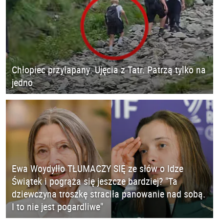
Chłopiec przyłapany. Ujęcia z Tatr. Patrzą tylko na
jedno
Ewa Woydyłło TŁUMACZY SIĘ ze słów o Idze
Świątek i pogrąża się jeszcze bardziej? "Ta
dziewczyna troszkę straciła panowanie nad sobą.
I to nie jest pogardliwe"