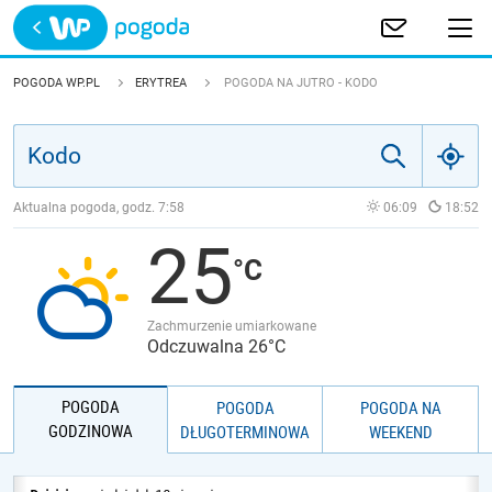
Trwa ładowanie
POLSKA
POGODA WP.PL
ERYTREA
POGODA NA JUTRO - KODO
EUROPA
ŚWIAT
Aktualna pogoda, godz.
7:58
06:09
18:52
25
JAKOŚĆ POWIETRZA
Zachmurzenie umiarkowane
Odczuwalna 26°C
POGODA
POGODA
POGODA NA
GODZINOWA
DŁUGOTERMINOWA
WEEKEND