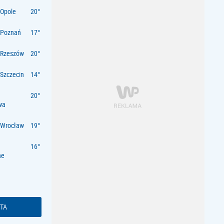
Opole
 Poznań
 Rzeszów
Szczecin
wa
 Wrocław
ne
TA