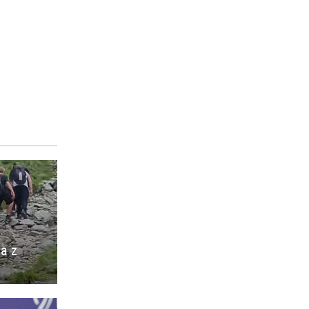
ia z
o