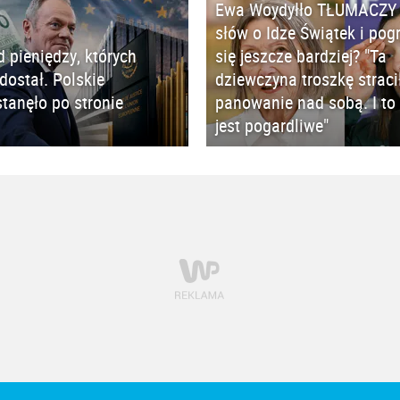
Ewa Woydyłło TŁUMACZY 
słów o Idze Świątek i pog
d pieniędzy, których
się jeszcze bardziej? "Ta
 dostał. Polskie
dziewczyna troszkę straci
tanęło po stronie
panowanie nad sobą. I to 
jest pogardliwe"