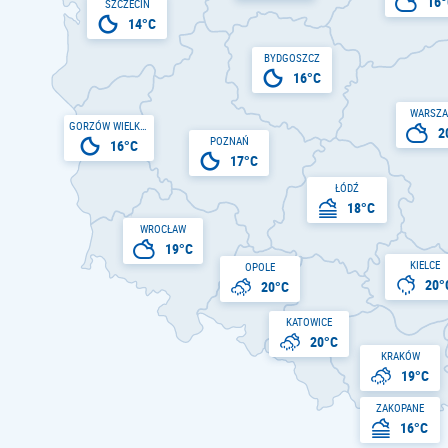
16°
SZCZECIN
14°C
BYDGOSZCZ
16°C
WARSZ
GORZÓW WIELKOPOLSKI
2
POZNAŃ
16°C
17°C
ŁÓDŹ
18°C
WROCŁAW
19°C
KIELCE
OPOLE
20°
20°C
KATOWICE
20°C
KRAKÓW
19°C
ZAKOPANE
16°C