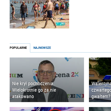
POPULARNE
NAJNOWSZE
Nie krył pochodzenia.
Walentyna
Wielokrotnie go za nie
czwartego
atakowano
gwałtem?