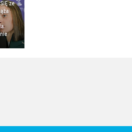
SIĘ ze
rąża
ła
nie