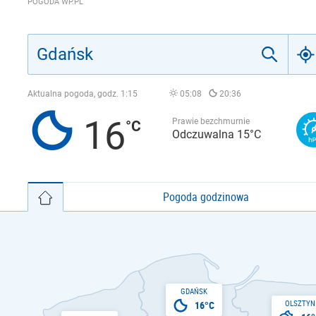
POGODA WP.PL
Aktualna pogoda, godz.
1:15
05:08
20:36
16
Prawie bezchmurnie
Odczuwalna 15°C
Pogoda godzinowa
GDAŃSK
OLSZTYN
16°C