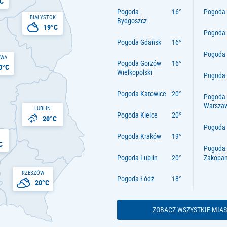
C
Pogoda
Pogoda 
BIAŁYSTOK
Bydgoszcz
19°C
Pogoda
Pogoda Gdańsk
Pogoda
AWA
Pogoda Gorzów
0°C
Wielkopolski
Pogoda 
Pogoda Katowice
Pogoda
Warsza
LUBLIN
Pogoda Kielce
20°C
Pogoda
Pogoda Kraków
C
Pogoda
Pogoda Lublin
Zakopa
RZESZÓW
Pogoda Łódź
20°C
ZOBACZ WSZYSTKIE MIAS