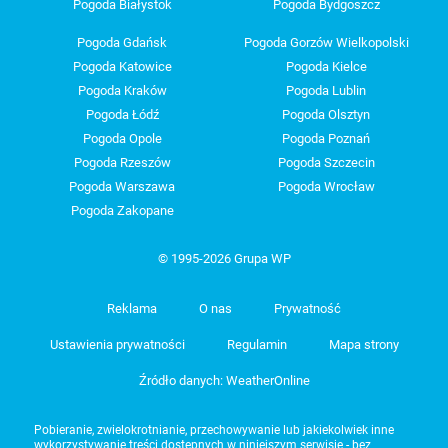
Pogoda Białystok
Pogoda Bydgoszcz
Pogoda Gdańsk
Pogoda Gorzów Wielkopolski
Pogoda Katowice
Pogoda Kielce
Pogoda Kraków
Pogoda Lublin
Pogoda Łódź
Pogoda Olsztyn
Pogoda Opole
Pogoda Poznań
Pogoda Rzeszów
Pogoda Szczecin
Pogoda Warszawa
Pogoda Wrocław
Pogoda Zakopane
© 1995-2026 Grupa WP
Reklama
O nas
Prywatność
Ustawienia prywatności
Regulamin
Mapa strony
Źródło danych: WeatherOnline
Pobieranie, zwielokrotnianie, przechowywanie lub jakiekolwiek inne
wykorzystywanie treści dostępnych w niniejszym serwisie - bez