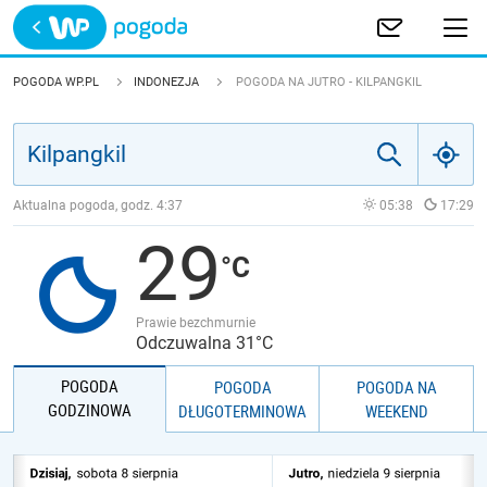
Trwa ładowanie
POLSKA
POGODA WP.PL
INDONEZJA
POGODA NA JUTRO - KILPANGKIL
EUROPA
ŚWIAT
Aktualna pogoda, godz.
4:37
05:38
17:29
29
JAKOŚĆ POWIETRZA
Prawie bezchmurnie
Odczuwalna 31°C
POGODA
POGODA
POGODA NA
GODZINOWA
DŁUGOTERMINOWA
WEEKEND