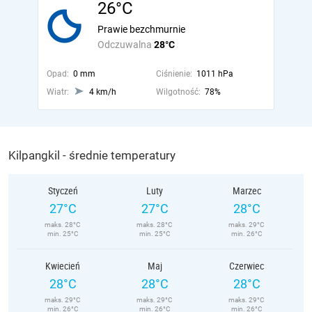
26°C
Prawie bezchmurnie
Odczuwalna
28°C
Opad:
0 mm
Ciśnienie:
1011 hPa
Wiatr:
4 km/h
Wilgotność:
78%
Kilpangkil - średnie temperatury
Styczeń
Luty
Marzec
27°C
27°C
28°C
maks. 28°C
maks. 28°C
maks. 29°C
min. 25°C
min. 25°C
min. 26°C
Kwiecień
Maj
Czerwiec
28°C
28°C
28°C
maks. 29°C
maks. 29°C
maks. 29°C
min. 26°C
min. 26°C
min. 26°C