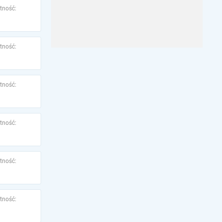
tność:
tność:
tność:
tność:
tność:
tność: