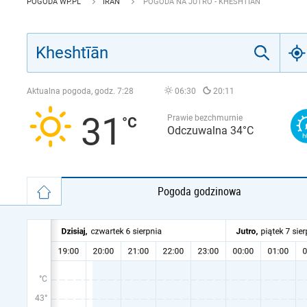
POGODA WP.PL
IRAN
POGODA NA JUTRO - KHESHTĪĀN
Aktualna pogoda, godz.
7:28
06:30
20:11
31
Prawie bezchmurnie
Odczuwalna 34°C
Pogoda godzinowa
°C
43°