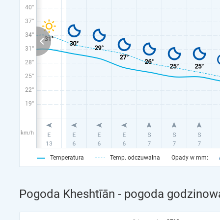
40°
37°
34°
31°
28°
25°
22°
19°
km/h
Temperatura
Temp. odczuwalna
Opady w mm:
Pogoda Kheshtīān - pogoda godzinowa