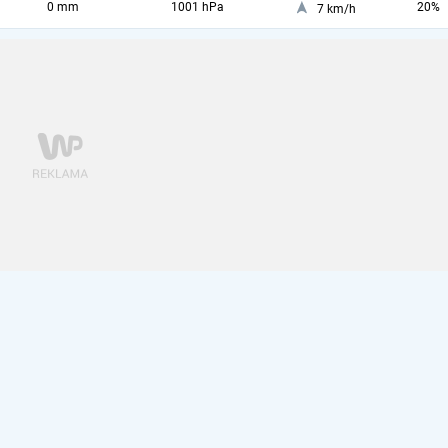
0 mm
1001 hPa
20%
7 km/h