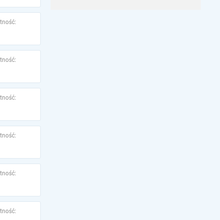
tność:
tność:
tność:
tność:
tność:
tność: