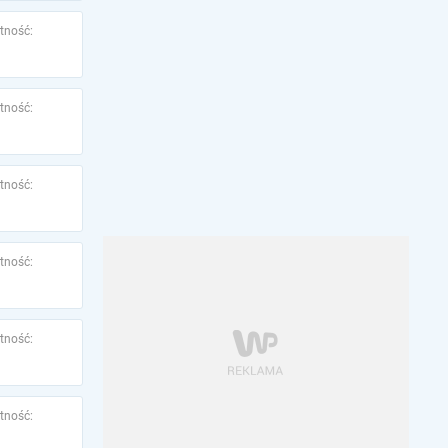
tność:
tność:
tność:
tność:
tność:
tność: