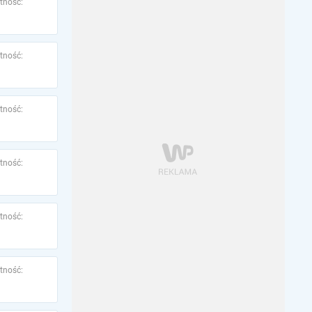
tność:
tność:
tność:
tność:
tność:
tność: