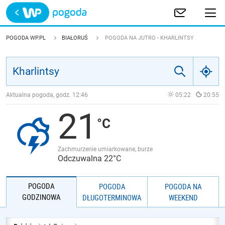
Trwa ładowanie
POLSKA
POGODA WP.PL
BIAŁORUŚ
POGODA NA JUTRO - KHARLINTSY
EUROPA
ŚWIAT
Aktualna pogoda, godz.
12:46
05:22
20:55
21
JAKOŚĆ POWIETRZA
Zachmurzenie umiarkowane, burze
Odczuwalna 22°C
POGODA
POGODA
POGODA NA
GODZINOWA
DŁUGOTERMINOWA
WEEKEND