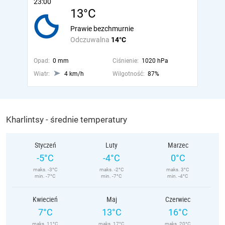
23:00
13°C
Prawie bezchmurnie
Odczuwalna
14°C
Opad:
0 mm
Ciśnienie:
1020 hPa
Wiatr:
4 km/h
Wilgotność:
87%
Kharlintsy - średnie temperatury
Styczeń
Luty
Marzec
-5°C
-4°C
0°C
maks. -3°C
maks. -2°C
maks. 3°C
min. -7°C
min. -7°C
min. -4°C
Kwiecień
Maj
Czerwiec
7°C
13°C
16°C
maks. 11°C
maks. 17°C
maks. 20°C