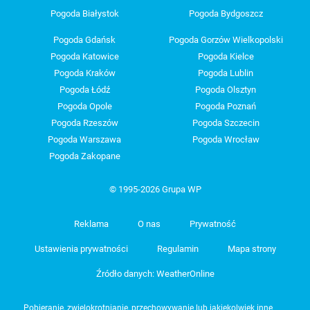
Pogoda Białystok
Pogoda Bydgoszcz
Pogoda Gdańsk
Pogoda Gorzów Wielkopolski
Pogoda Katowice
Pogoda Kielce
Pogoda Kraków
Pogoda Lublin
Pogoda Łódź
Pogoda Olsztyn
Pogoda Opole
Pogoda Poznań
Pogoda Rzeszów
Pogoda Szczecin
Pogoda Warszawa
Pogoda Wrocław
Pogoda Zakopane
© 1995-2026 Grupa WP
Reklama
O nas
Prywatność
Ustawienia prywatności
Regulamin
Mapa strony
Źródło danych: WeatherOnline
Pobieranie, zwielokrotnianie, przechowywanie lub jakiekolwiek inne