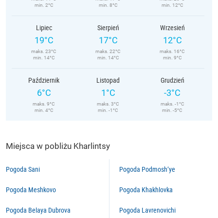
min. 2°C
min. 8°C
min. 12°C
Lipiec
Sierpień
Wrzesień
19°C
17°C
12°C
maks. 23°C
maks. 22°C
maks. 16°C
min. 14°C
min. 14°C
min. 9°C
Październik
Listopad
Grudzień
6°C
1°C
-3°C
maks. 9°C
maks. 3°C
maks. -1°C
min. 4°C
min. -1°C
min. -5°C
Miejsca w pobliżu Kharlintsy
Pogoda Sani
Pogoda Podmosh’ye
Pogoda Meshkovo
Pogoda Khakhlovka
Pogoda Belaya Dubrova
Pogoda Lavrenovichi