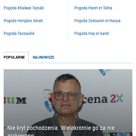
Pogoda Khalwat ‘Aynāb
Pogoda Haret et Tahta
Pogoda Herqâne Aïnab
Pogoda Zeitounet el Haoua
Pogoda Tassouîné
Pogoda Hay el Aarid
POPULARNE
NAJNOWSZE
Nie krył pochodzenia. Wielokrotnie go za nie
atakowano