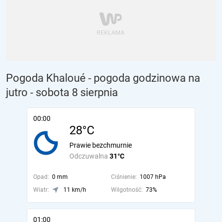
Pogoda Khaloué - pogoda godzinowa na
jutro
- sobota 8 sierpnia
00:00
28°C
Prawie bezchmurnie
Odczuwalna
31°C
Opad:
0 mm
Ciśnienie:
1007 hPa
Wiatr:
11 km/h
Wilgotność:
73%
01:00