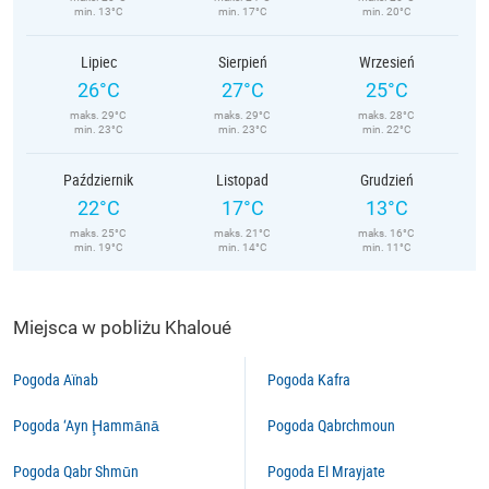
min. 13°C
min. 17°C
min. 20°C
Lipiec
Sierpień
Wrzesień
26°C
27°C
25°C
maks. 29°C
maks. 29°C
maks. 28°C
min. 23°C
min. 23°C
min. 22°C
Październik
Listopad
Grudzień
22°C
17°C
13°C
maks. 25°C
maks. 21°C
maks. 16°C
min. 19°C
min. 14°C
min. 11°C
Miejsca w pobliżu Khaloué
Pogoda Aïnab
Pogoda Kafra
Pogoda ‘Ayn Ḩammānā
Pogoda Qabrchmoun
Pogoda Qabr Shmūn
Pogoda El Mrayjate