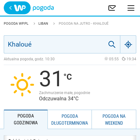
Trwa ładowanie
POLSKA
POGODA WP.PL
LIBAN
POGODA NA JUTRO - KHALOUÉ
EUROPA
ŚWIAT
Aktualna pogoda, godz.
10:30
05:55
19:34
31
JAKOŚĆ POWIETRZA
Zachmurzenie małe, pogodnie
Odczuwalna 34°C
POGODA
POGODA
POGODA NA
GODZINOWA
DŁUGOTERMINOWA
WEEKEND