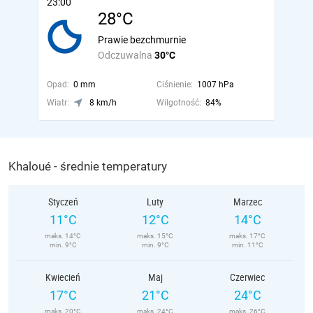
23:00
28°C
Prawie bezchmurnie
Odczuwalna
30°C
Opad:
0 mm
Ciśnienie:
1007 hPa
Wiatr:
8 km/h
Wilgotność:
84%
Khaloué - średnie temperatury
Styczeń
Luty
Marzec
11°C
12°C
14°C
maks. 14°C
maks. 15°C
maks. 17°C
min. 9°C
min. 9°C
min. 11°C
Kwiecień
Maj
Czerwiec
17°C
21°C
24°C
maks. 20°C
maks. 24°C
maks. 26°C