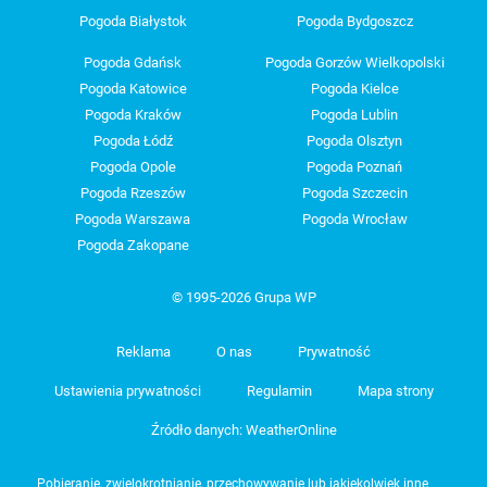
Pogoda Białystok
Pogoda Bydgoszcz
Pogoda Gdańsk
Pogoda Gorzów Wielkopolski
Pogoda Katowice
Pogoda Kielce
Pogoda Kraków
Pogoda Lublin
Pogoda Łódź
Pogoda Olsztyn
Pogoda Opole
Pogoda Poznań
Pogoda Rzeszów
Pogoda Szczecin
Pogoda Warszawa
Pogoda Wrocław
Pogoda Zakopane
© 1995-2026 Grupa WP
Reklama
O nas
Prywatność
Ustawienia prywatności
Regulamin
Mapa strony
Źródło danych: WeatherOnline
Pobieranie, zwielokrotnianie, przechowywanie lub jakiekolwiek inne