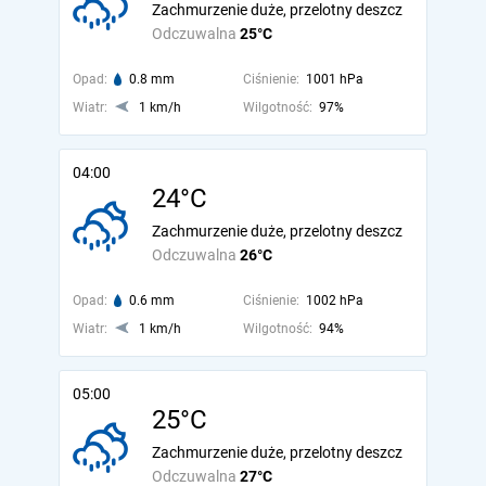
Zachmurzenie duże, przelotny deszcz
Odczuwalna
25°C
Opad:
0.8 mm
Ciśnienie:
1001 hPa
Wiatr:
1 km/h
Wilgotność:
97%
04:00
24°C
Zachmurzenie duże, przelotny deszcz
Odczuwalna
26°C
Opad:
0.6 mm
Ciśnienie:
1002 hPa
Wiatr:
1 km/h
Wilgotność:
94%
05:00
25°C
Zachmurzenie duże, przelotny deszcz
Odczuwalna
27°C