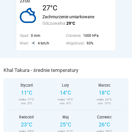
23:00
27°C
Zachmurzenie umiarkowane
Odczuwalna
29°C
Opad:
0 mm
Ciśnienie:
1000 hPa
Wiatr:
4 km/h
Wilgotność:
93%
Khal Takura - średnie temperatury
Styczeń
Luty
Marzec
11°C
14°C
18°C
maks. 17°C
maks. 19°C
maks. 24°C
min. 5°C
min. 6°C
min. 10°C
Kwiecień
Maj
Czerwiec
23°C
25°C
26°C
maks. 29°C
maks. 31°C
maks. 29°C