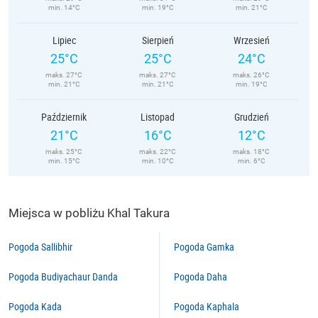
min. 14°C
min. 19°C
min. 21°C
Lipiec
Sierpień
Wrzesień
25°C
25°C
24°C
maks. 27°C
maks. 27°C
maks. 26°C
min. 21°C
min. 21°C
min. 19°C
Październik
Listopad
Grudzień
21°C
16°C
12°C
maks. 25°C
maks. 22°C
maks. 18°C
min. 15°C
min. 10°C
min. 6°C
Miejsca w pobliżu Khal Takura
Pogoda Sallibhir
Pogoda Gamka
Pogoda Budiyachaur Danda
Pogoda Daha
Pogoda Kada
Pogoda Kaphala