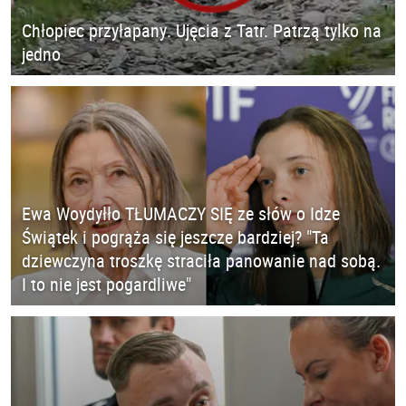
Chłopiec przyłapany. Ujęcia z Tatr. Patrzą tylko na
jedno
Ewa Woydyłło TŁUMACZY SIĘ ze słów o Idze
Świątek i pogrąża się jeszcze bardziej? "Ta
dziewczyna troszkę straciła panowanie nad sobą.
I to nie jest pogardliwe"