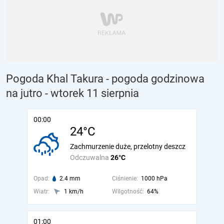
Pogoda Khal Takura - pogoda godzinowa
na jutro
- wtorek 11 sierpnia
00:00
24°C
Zachmurzenie duże, przelotny deszcz
Odczuwalna
26°C
Opad:
2.4 mm
Ciśnienie:
1000 hPa
Wiatr:
1 km/h
Wilgotność:
64%
01:00