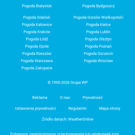
Pogoda Białystok
Pogoda Bydgoszcz
Pogoda Gdańsk
Pogoda Gorzów Wielkopolski
Pogoda Katowice
Pogoda Kielce
Pogoda Kraków
Pogoda Lublin
Pogoda Łódź
Pogoda Olsztyn
Pogoda Opole
Pogoda Poznań
Pogoda Rzeszów
Pogoda Szczecin
Pogoda Warszawa
Pogoda Wrocław
Pogoda Zakopane
© 1995-2026 Grupa WP
Reklama
O nas
Prywatność
Ustawienia prywatności
Regulamin
Mapa strony
Źródło danych: WeatherOnline
Pobieranie, zwielokrotnianie, przechowywanie lub jakiekolwiek inne