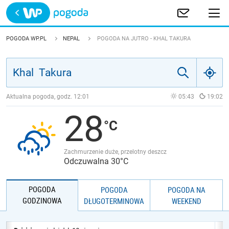
Trwa ładowanie
POLSKA
POGODA WP.PL
NEPAL
POGODA NA JUTRO - KHAL TAKURA
EUROPA
ŚWIAT
Aktualna pogoda, godz.
12:01
05:43
19:02
28
JAKOŚĆ POWIETRZA
Zachmurzenie duże, przelotny deszcz
Odczuwalna 30°C
POGODA
POGODA
POGODA NA
GODZINOWA
DŁUGOTERMINOWA
WEEKEND