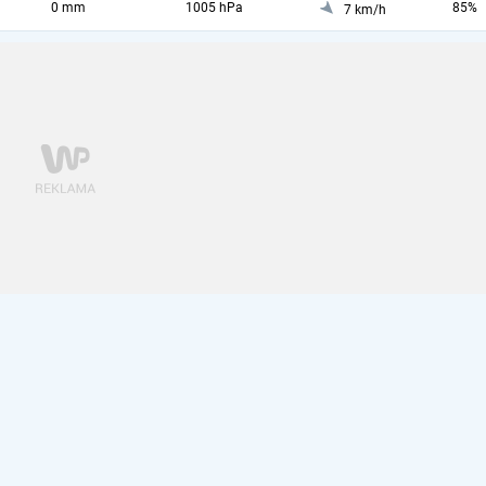
0 mm
1005 hPa
85%
7 km/h