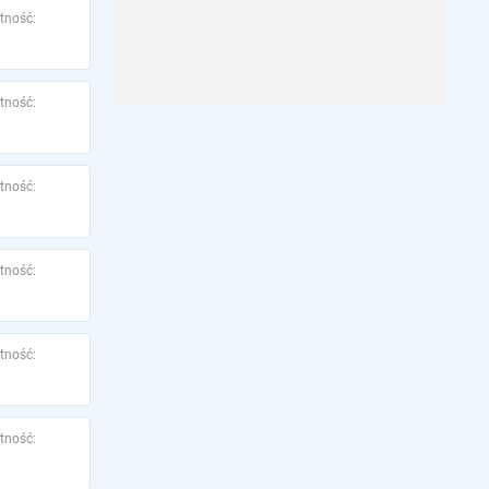
tność:
tność:
tność:
tność:
tność:
tność: