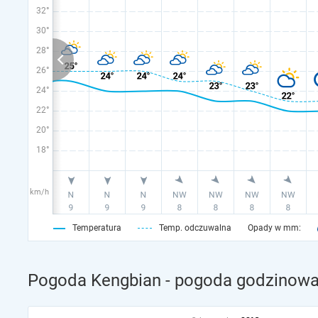
32°
30°
28°
26°
24°
22°
20°
18°
km/h
Temperatura
Temp. odczuwalna
Opady w mm:
Pogoda Kengbian - pogoda godzinowa 