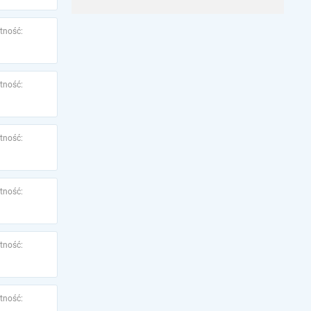
tność:
tność:
tność:
tność:
tność:
tność: