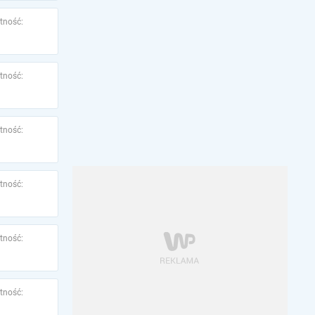
tność:
tność:
tność:
tność:
tność:
tność: