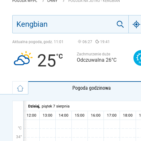
POGODA WP.PL
CHINY
POGODA NA JUTRO - KENGBIAN
Aktualna pogoda, godz.
11:01
06:27
19:41
25
Zachmurzenie duże
Odczuwalna 26°C
Pogoda godzinowa
°C
34°