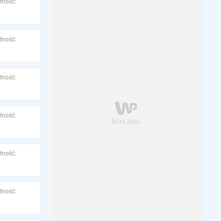
tność:
tność:
tność:
tność:
tność:
tność: