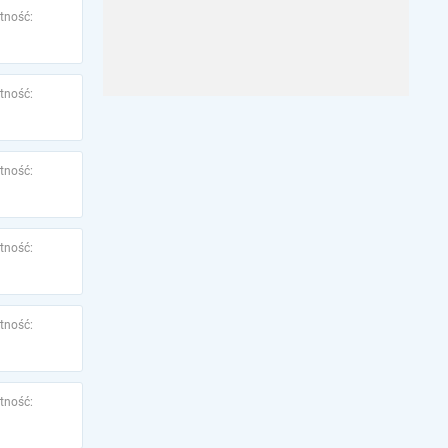
tność:
tność:
tność:
tność:
tność:
tność: