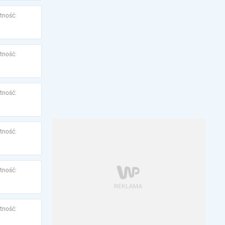
tność:
tność:
tność:
tność:
tność:
tność: