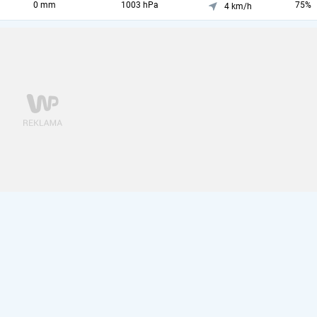
0 mm
1003 hPa
75%
4 km/h