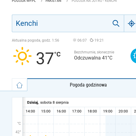
POGODA WP.PL
PAKISTAN
POGODA NA JUTRO - KENCHI
Aktualna pogoda, godz.
1:56
06:07
19:21
37
Bezchmurnie, słonecznie
Odczuwalna 41°C
Pogoda godzinowa
°C
42°