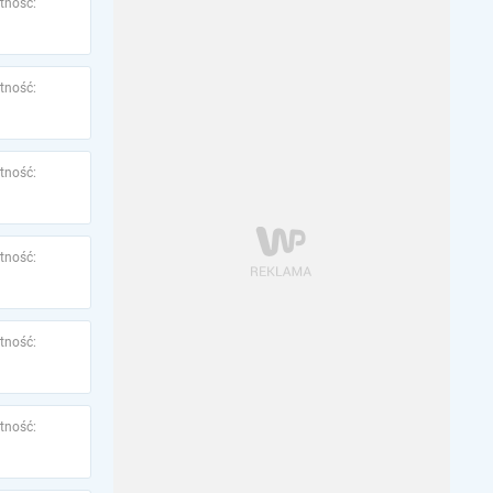
tność:
tność:
tność:
tność:
tność:
tność: