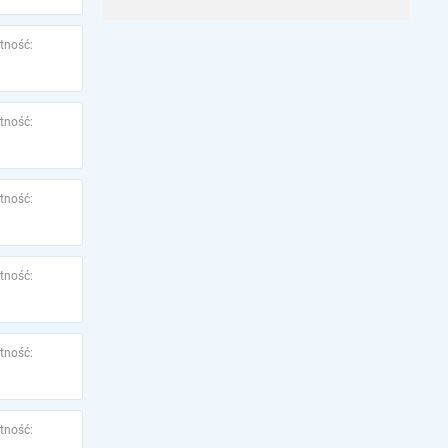
tność:
tność:
tność:
tność:
tność:
tność: