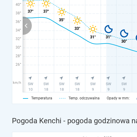
40°
38°
36°
34°
32°
30°
28°
26°
km/h
Temperatura
Temp. odczuwalna
Opady w mm:
Pogoda Kenchi - pogoda godzinowa na