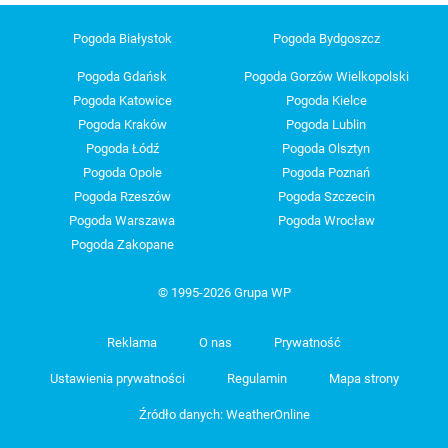
Pogoda Białystok
Pogoda Bydgoszcz
Pogoda Gdańsk
Pogoda Gorzów Wielkopolski
Pogoda Katowice
Pogoda Kielce
Pogoda Kraków
Pogoda Lublin
Pogoda Łódź
Pogoda Olsztyn
Pogoda Opole
Pogoda Poznań
Pogoda Rzeszów
Pogoda Szczecin
Pogoda Warszawa
Pogoda Wrocław
Pogoda Zakopane
© 1995-2026 Grupa WP
Reklama
O nas
Prywatność
Ustawienia prywatności
Regulamin
Mapa strony
Źródło danych: WeatherOnline