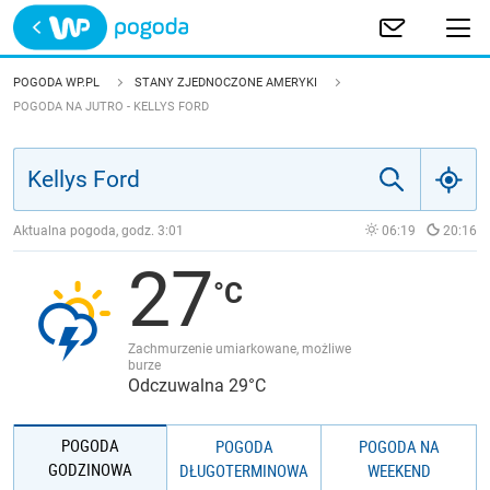
Trwa ładowanie
POLSKA
POGODA WP.PL
STANY ZJEDNOCZONE AMERYKI
POGODA NA JUTRO - KELLYS FORD
EUROPA
ŚWIAT
Aktualna pogoda, godz.
3:01
06:19
20:16
JAKOŚĆ POWIETRZA
27
Zachmurzenie umiarkowane, możliwe
burze
Odczuwalna 29°C
POGODA
POGODA
POGODA NA
GODZINOWA
DŁUGOTERMINOWA
WEEKEND