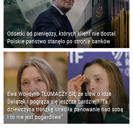
Odsetki od pieniędzy, których klient nie dostał.
Polskie państwo stanęło po stronie banków
Ewa Woydyłło TŁUMACZY SIĘ ze słów o Idze
Świątek i pogrąża się jeszcze bardziej? "Ta
dziewczyna troszkę straciła panowanie nad sobą.
I to nie jest pogardliwe"