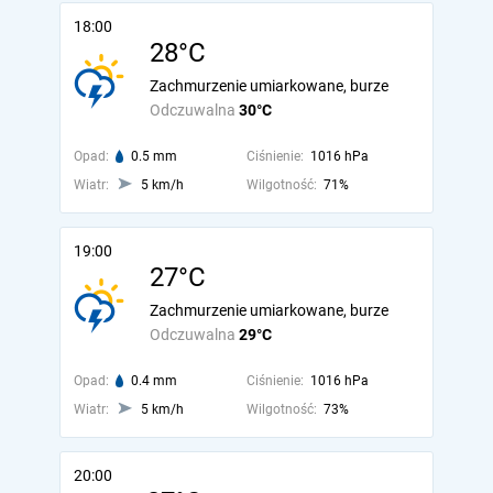
18:00
28°C
Zachmurzenie umiarkowane, burze
Odczuwalna
30°C
Opad:
0.5 mm
Ciśnienie:
1016 hPa
Wiatr:
5 km/h
Wilgotność:
71%
19:00
27°C
Zachmurzenie umiarkowane, burze
Odczuwalna
29°C
Opad:
0.4 mm
Ciśnienie:
1016 hPa
Wiatr:
5 km/h
Wilgotność:
73%
20:00