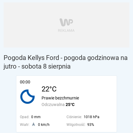
Pogoda Kellys Ford - pogoda godzinowa na
jutro
- sobota 8 sierpnia
00:00
22°C
Prawie bezchmurnie
Odczuwalna
25°C
Opad:
0 mm
Ciśnienie:
1018 hPa
Wiatr:
0 km/h
Wilgotność:
93%