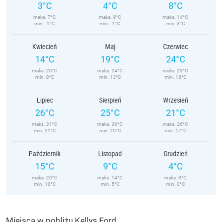
3°C
4°C
8°C
maks. 7°C
maks. 9°C
maks. 14°C
min. -1°C
min. -1°C
min. 3°C
Kwiecień
Maj
Czerwiec
14°C
19°C
24°C
maks. 20°C
maks. 24°C
maks. 29°C
min. 8°C
min. 13°C
min. 18°C
Lipiec
Sierpień
Wrzesień
26°C
25°C
21°C
maks. 31°C
maks. 30°C
maks. 26°C
min. 21°C
min. 20°C
min. 17°C
Październik
Listopad
Grudzień
15°C
9°C
4°C
maks. 20°C
maks. 14°C
maks. 9°C
min. 10°C
min. 5°C
min. 0°C
Miejsca w pobliżu Kellys Ford