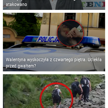
atakowano
Walentyna wyskoczyła z czwartego piętra. Uciekła
przed gwałtem?