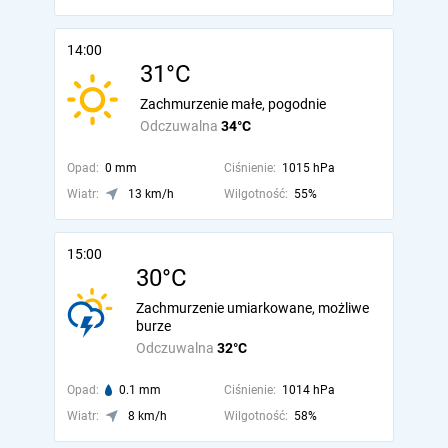
14:00
31°C
Zachmurzenie małe, pogodnie
Odczuwalna
34°C
Opad:
0 mm
Ciśnienie:
1015 hPa
Wiatr:
13 km/h
Wilgotność:
55%
15:00
30°C
Zachmurzenie umiarkowane, możliwe
burze
Odczuwalna
32°C
Opad:
0.1 mm
Ciśnienie:
1014 hPa
Wiatr:
8 km/h
Wilgotność:
58%