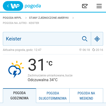
Trwa ładowanie
POLSKA
POGODA WP.PL
STANY ZJEDNOCZONE AMERYKI
POGODA NA JUTRO - KEISTER
EUROPA
ŚWIAT
Aktualna pogoda, godz.
12:47
06:18
20:16
JAKOŚĆ POWIETRZA
31
Zachmurzenie umiarkowane, burze
Odczuwalna 34°C
POGODA
POGODA
POGODA NA
GODZINOWA
DŁUGOTERMINOWA
WEEKEND