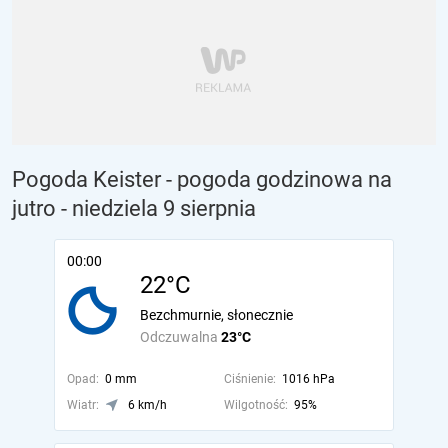
Pogoda Keister - pogoda godzinowa na
jutro
- niedziela 9 sierpnia
00:00
22°C
Bezchmurnie, słonecznie
Odczuwalna
23°C
Opad:
0 mm
Ciśnienie:
1016 hPa
Wiatr:
6 km/h
Wilgotność:
95%