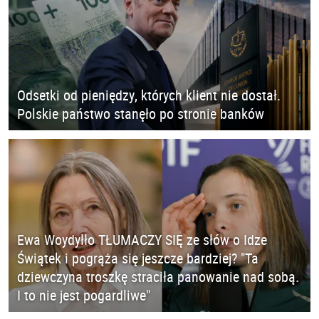
Odsetki od pieniędzy, których klient nie dostał.
Polskie państwo stanęło po stronie banków
Ewa Woydyłło TŁUMACZY SIĘ ze słów o Idze
Świątek i pogrąża się jeszcze bardziej? "Ta
dziewczyna troszkę straciła panowanie nad sobą.
I to nie jest pogardliwe"