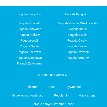
Pogoda Białystok
Pogoda Bydgoszcz
Pogoda Gdańsk
Pogoda Gorzów Wielkopolski
Pogoda Katowice
Pogoda Kielce
Pogoda Kraków
Pogoda Lublin
Pogoda Łódź
Pogoda Olsztyn
Pogoda Opole
Pogoda Poznań
Pogoda Rzeszów
Pogoda Szczecin
Pogoda Warszawa
Pogoda Wrocław
Pogoda Zakopane
© 1995-2026 Grupa WP
Reklama
O nas
Prywatność
Ustawienia prywatności
Regulamin
Mapa strony
Źródło danych: WeatherOnline