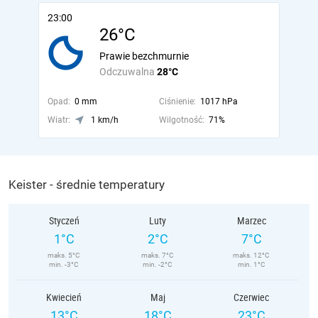
23:00
26°C
Prawie bezchmurnie
Odczuwalna
28°C
Opad:
0 mm
Ciśnienie:
1017 hPa
Wiatr:
1 km/h
Wilgotność:
71%
Keister - średnie temperatury
Styczeń
Luty
Marzec
1°C
2°C
7°C
maks. 5°C
maks. 7°C
maks. 12°C
min. -3°C
min. -2°C
min. 1°C
Kwiecień
Maj
Czerwiec
13°C
18°C
23°C