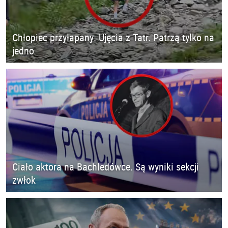
Chłopiec przyłapany. Ujęcia z Tatr. Patrzą tylko na
jedno
Ciało aktora na Bachledówce. Są wyniki sekcji
zwłok