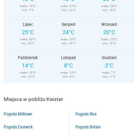
maks. 19°C
maks. 23°C
maks. 28°C
min. 7°C
min. 12°C
min. 18°C
Lipiec
Sierpień
Wrzesień
25°C
24°C
20°C
maks. 30°C
maks. 29°C
maks. 25°C
min. 20°C
min. 19°C
min. 16°C
Październik
Listopad
Grudzień
14°C
8°C
3°C
maks. 19°C
maks. 13°C
maks. 7°C
min. 10°C
min. 4°C
min. -1°C
Miejsca w pobliżu Keister
Pogoda Milltown
Pogoda Rice
Pogoda Eastwick
Pogoda Britain