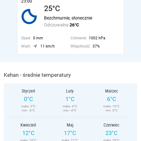
23:00
25°C
Bezchmurnie, słonecznie
Odczuwalna
26°C
Opad:
0 mm
Ciśnienie:
1002 hPa
Wiatr:
11 km/h
Wilgotność:
37%
Kehan - średnie temperatury
Styczeń
Luty
Marzec
0°C
1°C
6°C
maks. 3°C
maks. 4°C
maks. 10°C
min. -4°C
min. -4°C
min. 0°C
Kwiecień
Maj
Czerwiec
12°C
17°C
23°C
maks. 16°C
maks. 21°C
maks. 28°C