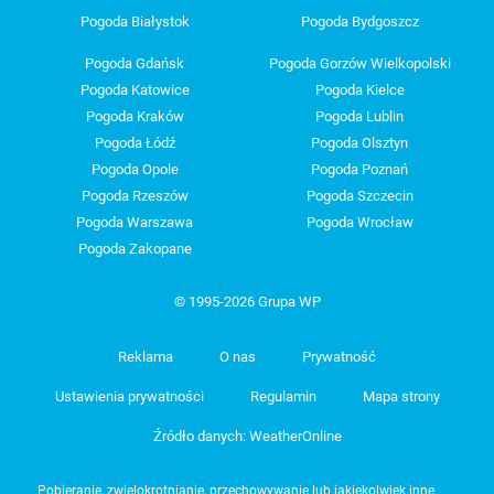
Pogoda Białystok
Pogoda Bydgoszcz
Pogoda Gdańsk
Pogoda Gorzów Wielkopolski
Pogoda Katowice
Pogoda Kielce
Pogoda Kraków
Pogoda Lublin
Pogoda Łódź
Pogoda Olsztyn
Pogoda Opole
Pogoda Poznań
Pogoda Rzeszów
Pogoda Szczecin
Pogoda Warszawa
Pogoda Wrocław
Pogoda Zakopane
© 1995-2026 Grupa WP
Reklama
O nas
Prywatność
Ustawienia prywatności
Regulamin
Mapa strony
Źródło danych: WeatherOnline
Pobieranie, zwielokrotnianie, przechowywanie lub jakiekolwiek inne