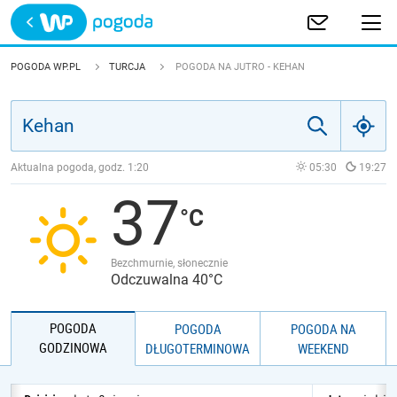
Trwa ładowanie
POLSKA
POGODA WP.PL
TURCJA
POGODA NA JUTRO - KEHAN
EUROPA
ŚWIAT
Aktualna pogoda, godz.
1:20
05:30
19:27
37
JAKOŚĆ POWIETRZA
Bezchmurnie, słonecznie
Odczuwalna 40°C
POGODA
POGODA
POGODA NA
GODZINOWA
DŁUGOTERMINOWA
WEEKEND