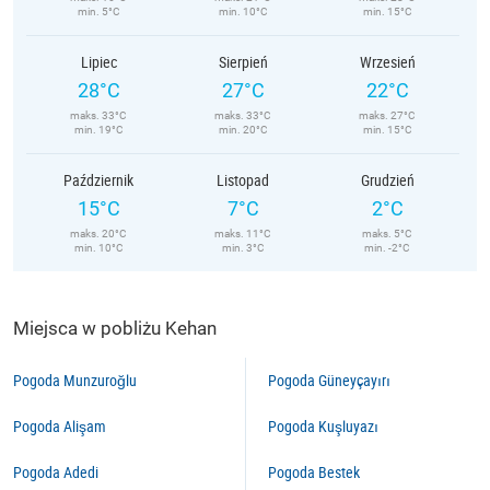
min. 5°C
min. 10°C
min. 15°C
Lipiec
Sierpień
Wrzesień
28°C
27°C
22°C
maks. 33°C
maks. 33°C
maks. 27°C
min. 19°C
min. 20°C
min. 15°C
Październik
Listopad
Grudzień
15°C
7°C
2°C
maks. 20°C
maks. 11°C
maks. 5°C
min. 10°C
min. 3°C
min. -2°C
Miejsca w pobliżu Kehan
Pogoda Munzuroğlu
Pogoda Güneyçayırı
Pogoda Alişam
Pogoda Kuşluyazı
Pogoda Adedi
Pogoda Bestek