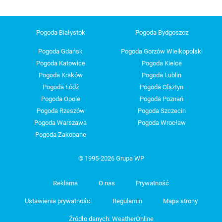
Pogoda Białystok
Pogoda Bydgoszcz
Pogoda Gdańsk
Pogoda Gorzów Wielkopolski
Pogoda Katowice
Pogoda Kielce
Pogoda Kraków
Pogoda Lublin
Pogoda Łódź
Pogoda Olsztyn
Pogoda Opole
Pogoda Poznań
Pogoda Rzeszów
Pogoda Szczecin
Pogoda Warszawa
Pogoda Wrocław
Pogoda Zakopane
© 1995-2026 Grupa WP
Reklama
O nas
Prywatność
Ustawienia prywatności
Regulamin
Mapa strony
Źródło danych: WeatherOnline