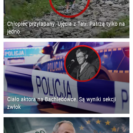
Chłopiec przyłapany. Ujęcia z Tatr. Patrzą tylko na
jedno
Ciało aktora na Bachledówce. Są wyniki sekcji
zwłok