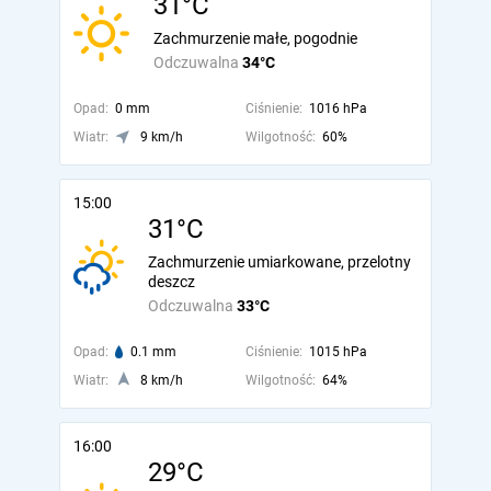
31°C
Zachmurzenie małe, pogodnie
Odczuwalna
34°C
Opad:
0 mm
Ciśnienie:
1016 hPa
Wiatr:
9 km/h
Wilgotność:
60%
15:00
31°C
Zachmurzenie umiarkowane, przelotny
deszcz
Odczuwalna
33°C
Opad:
0.1 mm
Ciśnienie:
1015 hPa
Wiatr:
8 km/h
Wilgotność:
64%
16:00
29°C