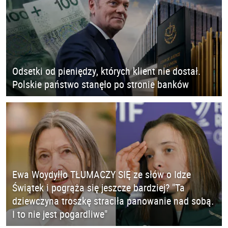
Odsetki od pieniędzy, których klient nie dostał.
Polskie państwo stanęło po stronie banków
Ewa Woydyłło TŁUMACZY SIĘ ze słów o Idze
Świątek i pogrąża się jeszcze bardziej? "Ta
dziewczyna troszkę straciła panowanie nad sobą.
I to nie jest pogardliwe"