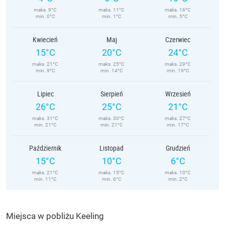
maks. 9°C
maks. 11°C
maks. 16°C
min. 0°C
min. 1°C
min. 5°C
Kwiecień
Maj
Czerwiec
15°C
20°C
24°C
maks. 21°C
maks. 25°C
maks. 29°C
min. 9°C
min. 14°C
min. 19°C
Lipiec
Sierpień
Wrzesień
26°C
25°C
21°C
maks. 31°C
maks. 30°C
maks. 27°C
min. 21°C
min. 21°C
min. 17°C
Październik
Listopad
Grudzień
15°C
10°C
6°C
maks. 21°C
maks. 15°C
maks. 10°C
min. 11°C
min. 6°C
min. 2°C
Miejsca w pobliżu Keeling