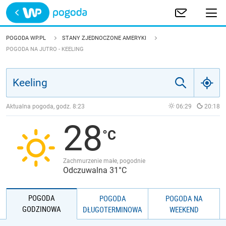
Trwa ładowanie
POLSKA
POGODA WP.PL
STANY ZJEDNOCZONE AMERYKI
POGODA NA JUTRO - KEELING
EUROPA
ŚWIAT
Aktualna pogoda, godz.
8:23
06:29
20:18
JAKOŚĆ POWIETRZA
28
Zachmurzenie małe, pogodnie
Odczuwalna 31°C
POGODA
POGODA
POGODA NA
GODZINOWA
DŁUGOTERMINOWA
WEEKEND