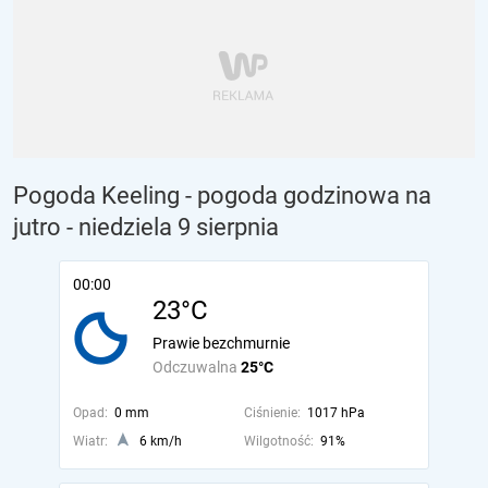
Pogoda Keeling - pogoda godzinowa na
jutro
- niedziela 9 sierpnia
00:00
23°C
Prawie bezchmurnie
Odczuwalna
25°C
Opad:
0 mm
Ciśnienie:
1017 hPa
Wiatr:
6 km/h
Wilgotność:
91%