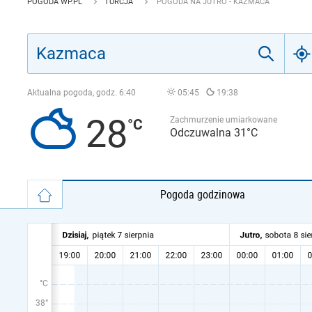
POGODA WP.PL
TURCJA
POGODA NA JUTRO - KAZMACA
Aktualna pogoda, godz.
6:40
05:45
19:38
28
Zachmurzenie umiarkowane
Odczuwalna 31°C
Pogoda godzinowa
°C
38°