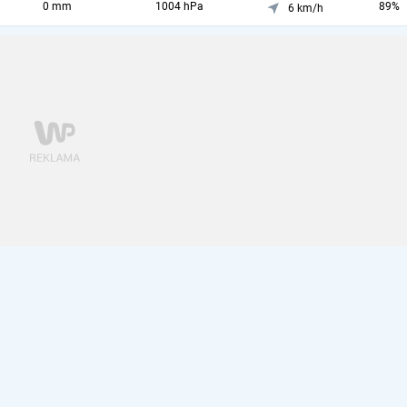
0 mm
1004 hPa
89%
6 km/h