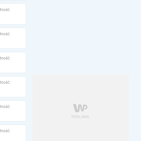
tność:
tność:
tność:
tność:
tność:
tność: