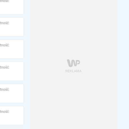
tność:
tność:
tność:
tność:
tność:
tność: