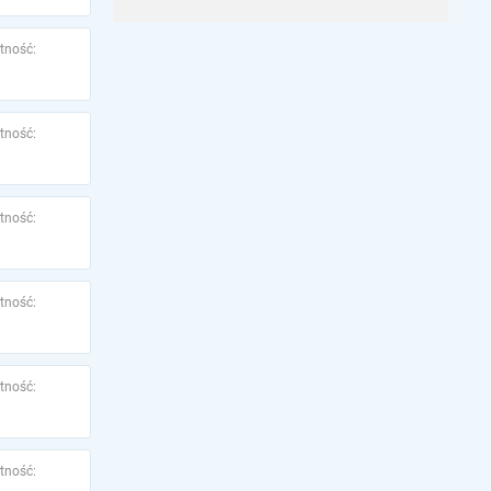
tność:
tność:
tność:
tność:
tność:
tność: