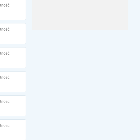
tność:
tność:
tność:
tność:
tność:
tność: