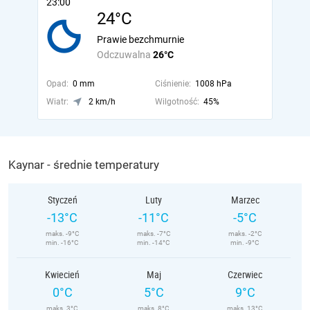
23:00
24°C
Prawie bezchmurnie
Odczuwalna
26°C
Opad:
0 mm
Ciśnienie:
1008 hPa
Wiatr:
2 km/h
Wilgotność:
45%
Kaynar - średnie temperatury
Styczeń
Luty
Marzec
-13°C
-11°C
-5°C
maks. -9°C
maks. -7°C
maks. -2°C
min. -16°C
min. -14°C
min. -9°C
Kwiecień
Maj
Czerwiec
0°C
5°C
9°C
maks. 3°C
maks. 8°C
maks. 13°C