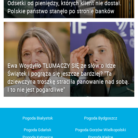
Odsetki od pieniędzy, których klient nie dostał.
Polskie państwo stanęło po stronie banków
Ewa Woydyłło TŁUMACZY SIĘ ze słów o Idze
Świątek i pogrąża się jeszcze bardziej? "Ta
dziewczyna troszkę straciła panowanie nad sobą.
I to nie jest pogardliwe"
Pogoda Białystok
Pogoda Bydgoszcz
Pogoda Gdańsk
Pogoda Gorzów Wielkopolski
Pogoda Katowice
Pogoda Kielce