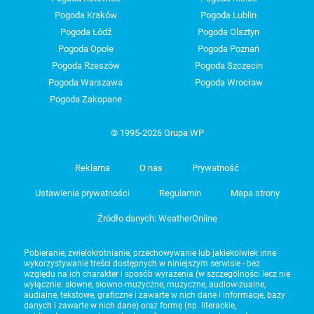
Pogoda Kraków
Pogoda Lublin
Pogoda Łódź
Pogoda Olsztyn
Pogoda Opole
Pogoda Poznań
Pogoda Rzeszów
Pogoda Szczecin
Pogoda Warszawa
Pogoda Wrocław
Pogoda Zakopane
© 1995-2026 Grupa WP
Reklama
O nas
Prywatność
Ustawienia prywatności
Regulamin
Mapa strony
Źródło danych: WeatherOnline
Pobieranie, zwielokrotnianie, przechowywanie lub jakiekolwiek inne
wykorzystywanie treści dostępnych w niniejszym serwisie - bez
względu na ich charakter i sposób wyrażenia (w szczególności lecz nie
wyłącznie: słowne, słowno-muzyczne, muzyczne, audiowizualne,
audialne, tekstowe, graficzne i zawarte w nich dane i informacje, bazy
danych i zawarte w nich dane) oraz formę (np. literackie,