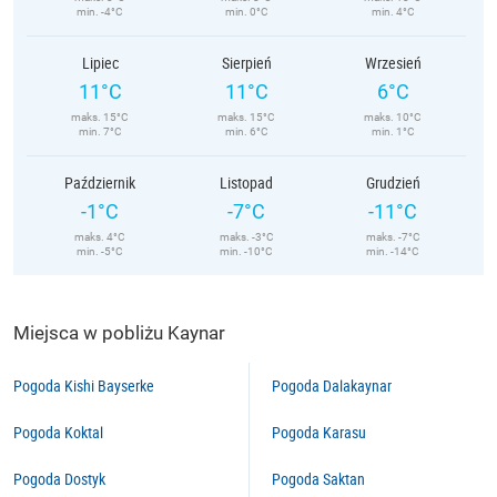
min. -4°C
min. 0°C
min. 4°C
Lipiec
Sierpień
Wrzesień
11°C
11°C
6°C
maks. 15°C
maks. 15°C
maks. 10°C
min. 7°C
min. 6°C
min. 1°C
Październik
Listopad
Grudzień
-1°C
-7°C
-11°C
maks. 4°C
maks. -3°C
maks. -7°C
min. -5°C
min. -10°C
min. -14°C
Miejsca w pobliżu Kaynar
Pogoda Kishi Bayserke
Pogoda Dalakaynar
Pogoda Koktal
Pogoda Karasu
Pogoda Dostyk
Pogoda Saktan