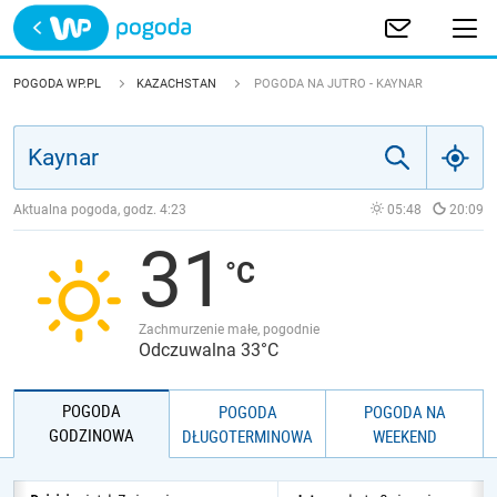
Trwa ładowanie
POLSKA
POGODA WP.PL
KAZACHSTAN
POGODA NA JUTRO - KAYNAR
EUROPA
ŚWIAT
Aktualna pogoda, godz.
4:23
05:48
20:09
31
JAKOŚĆ POWIETRZA
Zachmurzenie małe, pogodnie
Odczuwalna 33°C
POGODA
POGODA
POGODA NA
GODZINOWA
DŁUGOTERMINOWA
WEEKEND