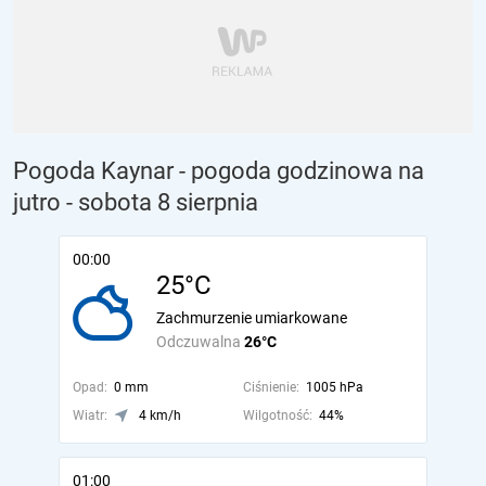
Pogoda Kaynar - pogoda godzinowa na
jutro
- sobota 8 sierpnia
00:00
25°C
Zachmurzenie umiarkowane
Odczuwalna
26°C
Opad:
0 mm
Ciśnienie:
1005 hPa
Wiatr:
4 km/h
Wilgotność:
44%
01:00