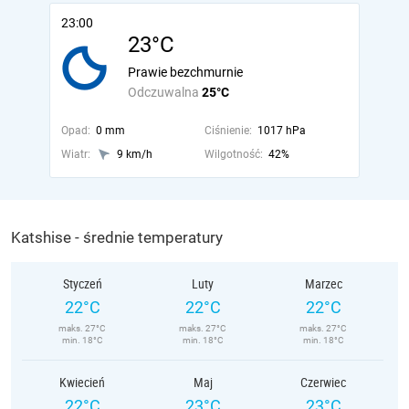
23:00
23°C
Prawie bezchmurnie
Odczuwalna
25°C
Opad:
0 mm
Ciśnienie:
1017 hPa
Wiatr:
9 km/h
Wilgotność:
42%
Katshise - średnie temperatury
Styczeń
Luty
Marzec
22°C
22°C
22°C
maks. 27°C
maks. 27°C
maks. 27°C
min. 18°C
min. 18°C
min. 18°C
Kwiecień
Maj
Czerwiec
22°C
23°C
23°C