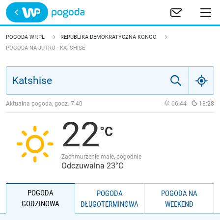
Trwa ładowanie
POLSKA
POGODA WP.PL
REPUBLIKA DEMOKRATYCZNA KONGO
POGODA NA JUTRO - KATSHISE
EUROPA
ŚWIAT
Aktualna pogoda, godz.
7:40
06:44
18:28
JAKOŚĆ POWIETRZA
22
Zachmurzenie małe, pogodnie
Odczuwalna 23°C
POGODA
POGODA
POGODA NA
GODZINOWA
DŁUGOTERMINOWA
WEEKEND