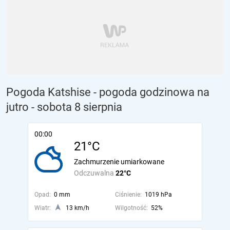
Pogoda Katshise - pogoda godzinowa na
jutro
- sobota 8 sierpnia
00:00
21°C
Zachmurzenie umiarkowane
Odczuwalna
22°C
Opad:
0 mm
Ciśnienie:
1019 hPa
Wiatr:
13 km/h
Wilgotność:
52%