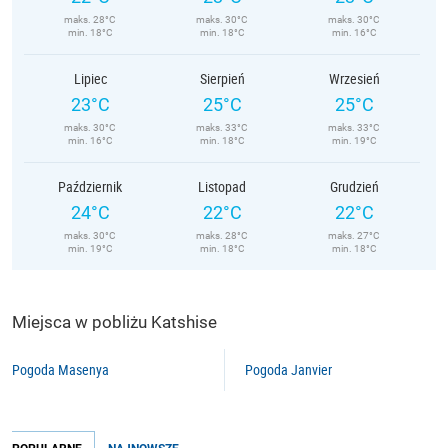
maks. 28°C
maks. 30°C
maks. 30°C
min. 18°C
min. 18°C
min. 16°C
Lipiec
Sierpień
Wrzesień
23°C
25°C
25°C
maks. 30°C
maks. 33°C
maks. 33°C
min. 16°C
min. 18°C
min. 19°C
Październik
Listopad
Grudzień
24°C
22°C
22°C
maks. 30°C
maks. 28°C
maks. 27°C
min. 19°C
min. 18°C
min. 18°C
Miejsca w pobliżu Katshise
Pogoda Masenya
Pogoda Janvier