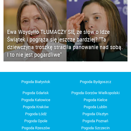
Ewa Woydyłło TŁUMACZY SIĘ ze słów o Idze
Świątek i pogrąża się jeszcze bardziej? "Ta
dziewczyna troszkę straciła panowanie nad sobą.
I to nie jest pogardliwe"
Pogoda Białystok
Pogoda Bydgoszcz
Pogoda Gdańsk
Pogoda Gorzów Wielkopolski
Pogoda Katowice
Pogoda Kielce
Pogoda Kraków
Pogoda Lublin
Pogoda Łódź
Pogoda Olsztyn
Pogoda Opole
Pogoda Poznań
Pogoda Rzeszów
Pogoda Szczecin