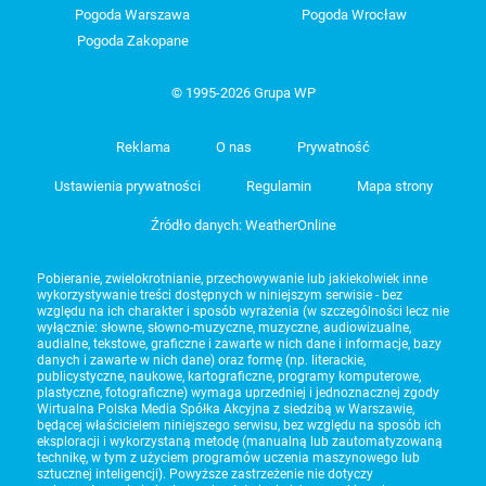
Pogoda Warszawa
Pogoda Wrocław
Pogoda Zakopane
© 1995-2026 Grupa WP
Reklama
O nas
Prywatność
Ustawienia prywatności
Regulamin
Mapa strony
Źródło danych: WeatherOnline
Pobieranie, zwielokrotnianie, przechowywanie lub jakiekolwiek inne
wykorzystywanie treści dostępnych w niniejszym serwisie - bez
względu na ich charakter i sposób wyrażenia (w szczególności lecz nie
wyłącznie: słowne, słowno-muzyczne, muzyczne, audiowizualne,
audialne, tekstowe, graficzne i zawarte w nich dane i informacje, bazy
danych i zawarte w nich dane) oraz formę (np. literackie,
publicystyczne, naukowe, kartograficzne, programy komputerowe,
plastyczne, fotograficzne) wymaga uprzedniej i jednoznacznej zgody
Wirtualna Polska Media Spółka Akcyjna z siedzibą w Warszawie,
będącej właścicielem niniejszego serwisu, bez względu na sposób ich
eksploracji i wykorzystaną metodę (manualną lub zautomatyzowaną
technikę, w tym z użyciem programów uczenia maszynowego lub
sztucznej inteligencji). Powyższe zastrzeżenie nie dotyczy