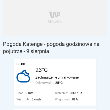
Pogoda Katenge - pogoda godzinowa na
pojutrze
- 9 sierpnia
00:00
23°C
Zachmurzenie umiarkowane
Odczuwalna
25°C
Opad:
0 mm
Ciśnienie:
1018 hPa
Wiatr:
5 km/h
Wilgotność:
88%