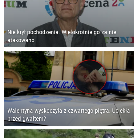
Nie krył pochodzenia. Wielokrotnie go za nie
atakowano
Walentyna wyskoczyła z czwartego piętra. Uciekła
przed gwałtem?