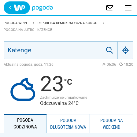
Trwa ładowanie
POLSKA
POGODA WP.PL
REPUBLIKA DEMOKRATYCZNA KONGO
POGODA NA JUTRO - KATENGE
EUROPA
ŚWIAT
Aktualna pogoda, godz.
11:26
06:36
18:20
JAKOŚĆ POWIETRZA
23
Zachmurzenie umiarkowane
Odczuwalna 24°C
POGODA
POGODA
POGODA NA
GODZINOWA
DŁUGOTERMINOWA
WEEKEND