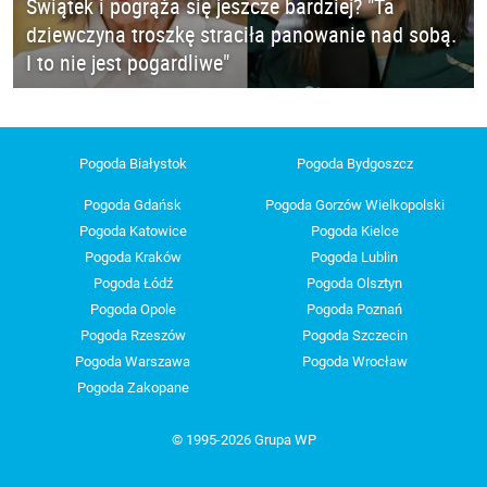
Świątek i pogrąża się jeszcze bardziej? "Ta
dziewczyna troszkę straciła panowanie nad sobą.
I to nie jest pogardliwe"
Pogoda Białystok
Pogoda Bydgoszcz
Pogoda Gdańsk
Pogoda Gorzów Wielkopolski
Pogoda Katowice
Pogoda Kielce
Pogoda Kraków
Pogoda Lublin
Pogoda Łódź
Pogoda Olsztyn
Pogoda Opole
Pogoda Poznań
Pogoda Rzeszów
Pogoda Szczecin
Pogoda Warszawa
Pogoda Wrocław
Pogoda Zakopane
© 1995-2026 Grupa WP