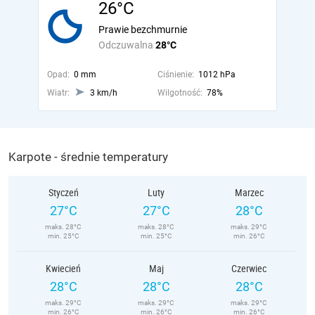
26°C
Prawie bezchmurnie
Odczuwalna
28°C
Opad:
0 mm
Ciśnienie:
1012 hPa
Wiatr:
3 km/h
Wilgotność:
78%
Karpote - średnie temperatury
Styczeń
Luty
Marzec
27°C
27°C
28°C
maks. 28°C
maks. 28°C
maks. 29°C
min. 25°C
min. 25°C
min. 26°C
Kwiecień
Maj
Czerwiec
28°C
28°C
28°C
maks. 29°C
maks. 29°C
maks. 29°C
min. 26°C
min. 26°C
min. 26°C