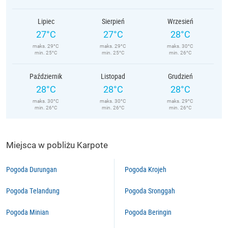
Lipiec
Sierpień
Wrzesień
27°C
27°C
28°C
maks. 29°C
maks. 29°C
maks. 30°C
min. 25°C
min. 25°C
min. 26°C
Październik
Listopad
Grudzień
28°C
28°C
28°C
maks. 30°C
maks. 30°C
maks. 29°C
min. 26°C
min. 26°C
min. 26°C
Miejsca w pobliżu Karpote
Pogoda Durungan
Pogoda Krojeh
Pogoda Telandung
Pogoda Sronggah
Pogoda Minian
Pogoda Beringin