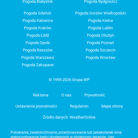
Pogoda Białystok
Pogoda Bydgoszcz
Pogoda Gdańsk
Pogoda Gorzów Wielkopolski
Pogoda Katowice
Pogoda Kielce
Pogoda Kraków
Pogoda Lublin
Pogoda Łódź
Pogoda Olsztyn
Pogoda Opole
Pogoda Poznań
Pogoda Rzeszów
Pogoda Szczecin
Pogoda Warszawa
Pogoda Wrocław
Pogoda Zakopane
© 1995-2026 Grupa WP
Reklama
O nas
Prywatność
Ustawienia prywatności
Regulamin
Mapa strony
Źródło danych: WeatherOnline
Pobieranie, zwielokrotnianie, przechowywanie lub jakiekolwiek inne
wykorzystywanie treści dostępnych w niniejszym serwisie - bez