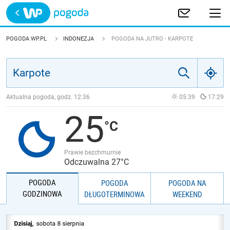
Trwa ładowanie
POLSKA
POGODA WP.PL
INDONEZJA
POGODA NA JUTRO - KARPOTE
EUROPA
ŚWIAT
Aktualna pogoda, godz.
12:36
05:39
17:29
25
JAKOŚĆ POWIETRZA
Prawie bezchmurnie
Odczuwalna 27°C
POGODA
POGODA
POGODA NA
GODZINOWA
DŁUGOTERMINOWA
WEEKEND