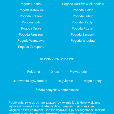
Pogoda Gdańsk
Pogoda Gorzów Wielkopolski
Pogoda Katowice
Pogoda Kielce
Pogoda Kraków
Pogoda Lublin
Pogoda Łódź
Pogoda Olsztyn
Pogoda Opole
Pogoda Poznań
Pogoda Rzeszów
Pogoda Szczecin
Pogoda Warszawa
Pogoda Wrocław
Pogoda Zakopane
© 1995-2026 Grupa WP
Reklama
O nas
Prywatność
Ustawienia prywatności
Regulamin
Mapa strony
Źródło danych: WeatherOnline
Pobieranie, zwielokrotnianie, przechowywanie lub jakiekolwiek inne
wykorzystywanie treści dostępnych w niniejszym serwisie - bez
względu na ich charakter i sposób wyrażenia (w szczególności lecz nie
wyłącznie: słowne, słowno-muzyczne, muzyczne, audiowizualne,