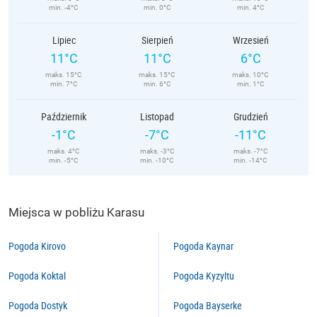
min. -4°C
min. 0°C
min. 4°C
Lipiec
Sierpień
Wrzesień
11°C
11°C
6°C
maks. 15°C
maks. 15°C
maks. 10°C
min. 7°C
min. 6°C
min. 1°C
Październik
Listopad
Grudzień
-1°C
-7°C
-11°C
maks. 4°C
maks. -3°C
maks. -7°C
min. -5°C
min. -10°C
min. -14°C
Miejsca w pobliżu Karasu
Pogoda Kirovo
Pogoda Kaynar
Pogoda Koktal
Pogoda Kyzyltu
Pogoda Dostyk
Pogoda Bayserke