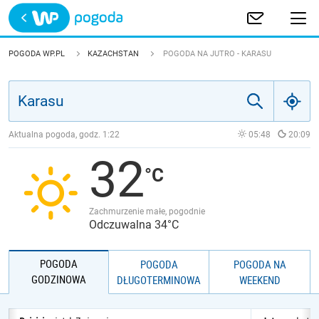
Trwa ładowanie
POLSKA
POGODA WP.PL
KAZACHSTAN
POGODA NA JUTRO - KARASU
EUROPA
ŚWIAT
Aktualna pogoda, godz.
1:22
05:48
20:09
32
JAKOŚĆ POWIETRZA
Zachmurzenie małe, pogodnie
Odczuwalna 34°C
POGODA
POGODA
POGODA NA
GODZINOWA
DŁUGOTERMINOWA
WEEKEND