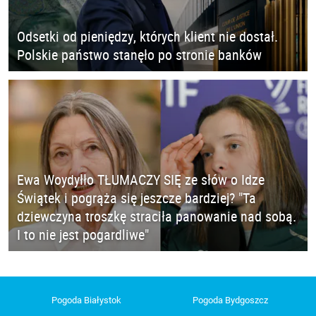
Odsetki od pieniędzy, których klient nie dostał.
Polskie państwo stanęło po stronie banków
Ewa Woydyłło TŁUMACZY SIĘ ze słów o Idze
Świątek i pogrąża się jeszcze bardziej? "Ta
dziewczyna troszkę straciła panowanie nad sobą.
I to nie jest pogardliwe"
Pogoda Białystok
Pogoda Bydgoszcz