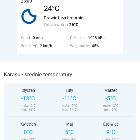
23:00
24°C
Prawie bezchmurnie
Odczuwalna
26°C
Opad:
0 mm
Ciśnienie:
1008 hPa
Wiatr:
2 km/h
Wilgotność:
45%
Karasu - średnie temperatury
Styczeń
Luty
Marzec
-13°C
-11°C
-5°C
maks. -9°C
maks. -7°C
maks. -2°C
min. -16°C
min. -14°C
min. -9°C
Kwiecień
Maj
Czerwiec
0°C
5°C
9°C
maks. 3°C
maks. 8°C
maks. 13°C