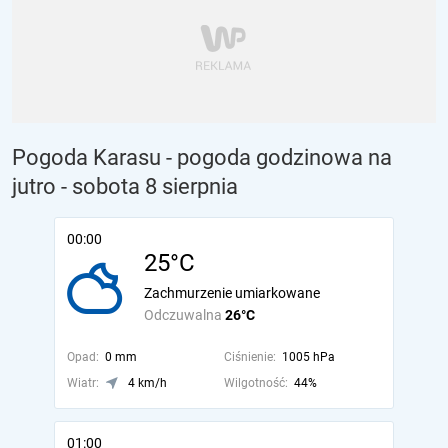
Pogoda Karasu - pogoda godzinowa na
jutro
- sobota 8 sierpnia
00:00
25°C
Zachmurzenie umiarkowane
Odczuwalna
26°C
Opad:
0 mm
Ciśnienie:
1005 hPa
Wiatr:
4 km/h
Wilgotność:
44%
01:00