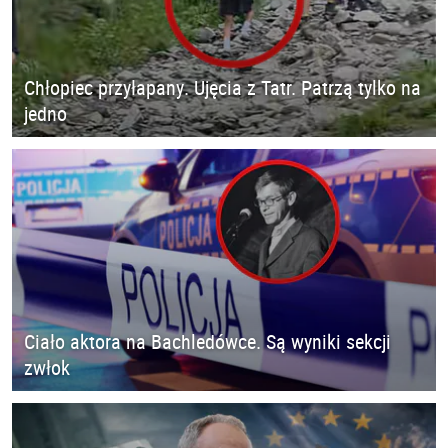
Chłopiec przyłapany. Ujęcia z Tatr. Patrzą tylko na
jedno
Ciało aktora na Bachledówce. Są wyniki sekcji
zwłok