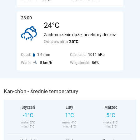
23:00
24°C
Zachmurzenie duże, przelotny deszcz
Odczuwalna
25°C
Opad:
1.6 mm
Ciśnienie:
1011 hPa
Wiatr:
5 km/h
Wilgotność:
86%
Kan-ch’on - średnie temperatury
Styczeń
Luty
Marzec
-1°C
1°C
5°C
maks. 2°C
maks. 4°C
maks. 8°C
min. -5°C
min. -3°C
min. 2°C