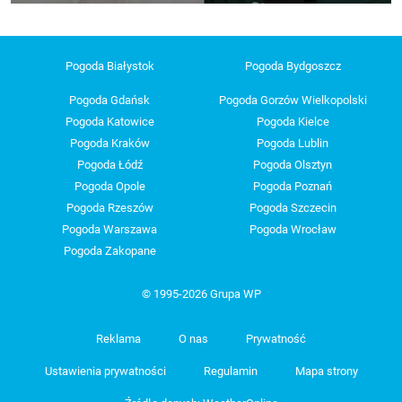
Pogoda Białystok
Pogoda Bydgoszcz
Pogoda Gdańsk
Pogoda Gorzów Wielkopolski
Pogoda Katowice
Pogoda Kielce
Pogoda Kraków
Pogoda Lublin
Pogoda Łódź
Pogoda Olsztyn
Pogoda Opole
Pogoda Poznań
Pogoda Rzeszów
Pogoda Szczecin
Pogoda Warszawa
Pogoda Wrocław
Pogoda Zakopane
© 1995-2026 Grupa WP
Reklama
O nas
Prywatność
Ustawienia prywatności
Regulamin
Mapa strony