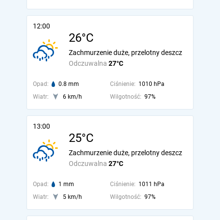
12:00
26°C
Zachmurzenie duże, przelotny deszcz
Odczuwalna
27°C
Opad:
0.8 mm
Ciśnienie:
1010 hPa
Wiatr:
6 km/h
Wilgotność:
97%
13:00
25°C
Zachmurzenie duże, przelotny deszcz
Odczuwalna
27°C
Opad:
1 mm
Ciśnienie:
1011 hPa
Wiatr:
5 km/h
Wilgotność:
97%