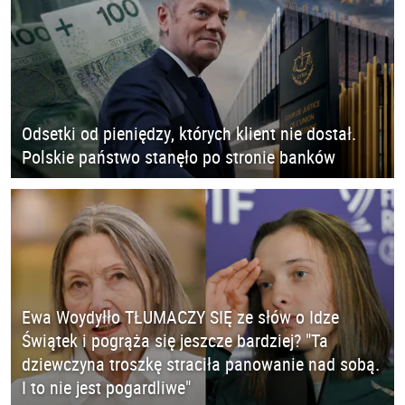
Odsetki od pieniędzy, których klient nie dostał.
Polskie państwo stanęło po stronie banków
Ewa Woydyłło TŁUMACZY SIĘ ze słów o Idze
Świątek i pogrąża się jeszcze bardziej? "Ta
dziewczyna troszkę straciła panowanie nad sobą.
I to nie jest pogardliwe"