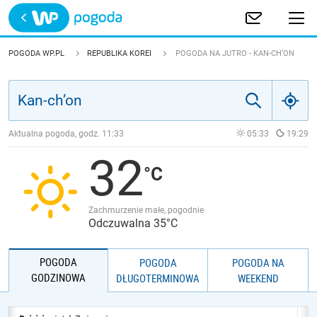
Trwa ładowanie
POLSKA
POGODA WP.PL
REPUBLIKA KOREI
POGODA NA JUTRO - KAN-CH’ON
EUROPA
ŚWIAT
Aktualna pogoda, godz.
11:33
05:33
19:29
32
JAKOŚĆ POWIETRZA
Zachmurzenie małe, pogodnie
Odczuwalna 35°C
POGODA
POGODA
POGODA NA
GODZINOWA
DŁUGOTERMINOWA
WEEKEND