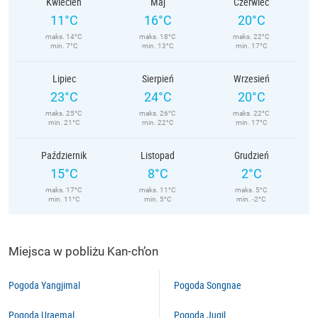
Kwiecień
Maj
Czerwiec
11°C
16°C
20°C
maks. 14°C
maks. 18°C
maks. 22°C
min. 7°C
min. 13°C
min. 17°C
Lipiec
Sierpień
Wrzesień
23°C
24°C
20°C
maks. 25°C
maks. 26°C
maks. 22°C
min. 21°C
min. 22°C
min. 17°C
Październik
Listopad
Grudzień
15°C
8°C
2°C
maks. 17°C
maks. 11°C
maks. 5°C
min. 11°C
min. 5°C
min. -2°C
Miejsca w pobliżu Kan-ch’on
Pogoda Yangjimal
Pogoda Songnae
Pogoda Uraemal
Pogoda Jugil