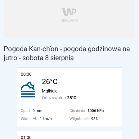
Pogoda Kan-ch’on - pogoda godzinowa na
jutro
- sobota 8 sierpnia
00:00
26°C
Mgliście
Odczuwalna
28°C
Opad:
0 mm
Ciśnienie:
1006 hPa
Wiatr:
1 km/h
Wilgotność:
98%
01:00