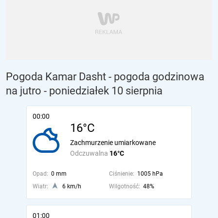
Pogoda Kamar Dasht - pogoda godzinowa
na jutro
- poniedziałek 10 sierpnia
00:00
16°C
Zachmurzenie umiarkowane
Odczuwalna
16°C
Opad:
0 mm
Ciśnienie:
1005 hPa
Wiatr:
6 km/h
Wilgotność:
48%
01:00