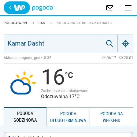
Trwa ładowanie
POLSKA
POGODA WP.PL
IRAN
POGODA NA JUTRO - KAMAR DASHT
EUROPA
ŚWIAT
Aktualna pogoda, godz.
8:35
06:17
20:01
16
JAKOŚĆ POWIETRZA
Zachmurzenie umiarkowane
Odczuwalna 17°C
POGODA
POGODA
POGODA NA
GODZINOWA
DŁUGOTERMINOWA
WEEKEND