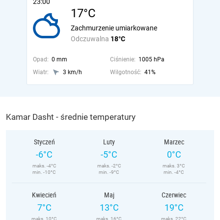
23:00
17°C
Zachmurzenie umiarkowane
Odczuwalna
18°C
Opad:
0 mm
Ciśnienie:
1005 hPa
Wiatr:
3 km/h
Wilgotność:
41%
Kamar Dasht - średnie temperatury
Styczeń
Luty
Marzec
-6°C
-5°C
0°C
maks. -4°C
maks. -2°C
maks. 3°C
min. -10°C
min. -9°C
min. -4°C
Kwiecień
Maj
Czerwiec
7°C
13°C
19°C
maks. 10°C
maks. 16°C
maks. 22°C