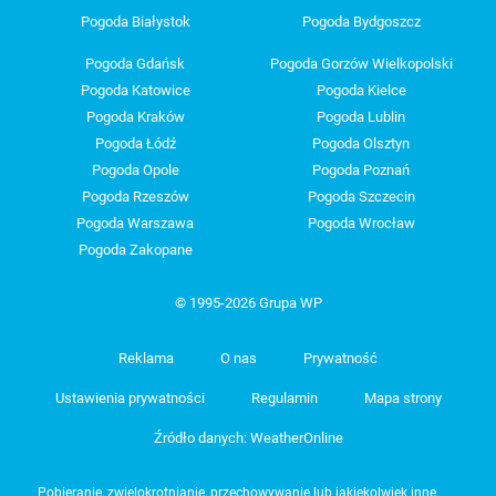
Pogoda Białystok
Pogoda Bydgoszcz
Pogoda Gdańsk
Pogoda Gorzów Wielkopolski
Pogoda Katowice
Pogoda Kielce
Pogoda Kraków
Pogoda Lublin
Pogoda Łódź
Pogoda Olsztyn
Pogoda Opole
Pogoda Poznań
Pogoda Rzeszów
Pogoda Szczecin
Pogoda Warszawa
Pogoda Wrocław
Pogoda Zakopane
© 1995-2026 Grupa WP
Reklama
O nas
Prywatność
Ustawienia prywatności
Regulamin
Mapa strony
Źródło danych: WeatherOnline
Pobieranie, zwielokrotnianie, przechowywanie lub jakiekolwiek inne