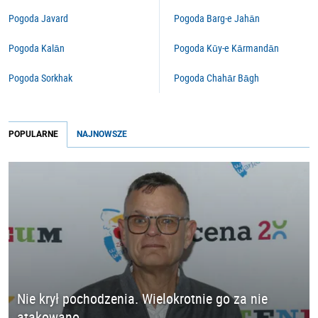
Pogoda Javard
Pogoda Barg-e Jahān
Pogoda Kalān
Pogoda Kūy-e Kārmandān
Pogoda Sorkhak
Pogoda Chahār Bāgh
POPULARNE
NAJNOWSZE
Nie krył pochodzenia. Wielokrotnie go za nie
atakowano