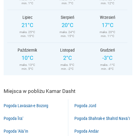
min. 1°C
min. 7°C
min. 12°C
Lipiec
Sierpień
Wrzesień
21°C
20°C
17°C
maks. 25°C
maks. 24°C
maks. 20°C
min. 15°C
min. 15°C
min. 11°C
Październik
Listopad
Grudzień
10°C
2°C
-3°C
maks. 13°C
maks. 5°C
maks. -1°C
min. 5°C
min. -2°C
min. -8°C
Miejsca w pobliżu Kamar Dasht
Pogoda Lavāsān-e Bozorg
Pogoda Jūrd
Pogoda Īrā’
Pogoda Shahrak-e Shahīd Navā’ī
Pogoda ‘Alā’īn
Pogoda Andār