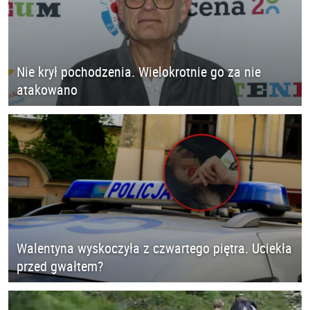
Nie krył pochodzenia. Wielokrotnie go za nie
atakowano
Walentyna wyskoczyła z czwartego piętra. Uciekła
przed gwałtem?