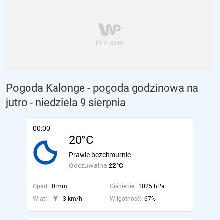
Pogoda Kalonge - pogoda godzinowa na
jutro
- niedziela 9 sierpnia
00:00
20°C
Prawie bezchmurnie
Odczuwalna
22°C
Opad:
0 mm
Ciśnienie:
1025 hPa
Wiatr:
3 km/h
Wilgotność:
67%