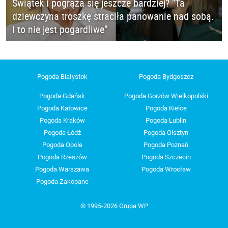
Świątek i pogrąża się jeszcze bardziej? "Ta
dziewczyna troszkę straciła panowanie nad sobą.
I to nie jest pogardliwe"
Pogoda Białystok
Pogoda Bydgoszcz
Pogoda Gdańsk
Pogoda Gorzów Wielkopolski
Pogoda Katowice
Pogoda Kielce
Pogoda Kraków
Pogoda Lublin
Pogoda Łódź
Pogoda Olsztyn
Pogoda Opole
Pogoda Poznań
Pogoda Rzeszów
Pogoda Szczecin
Pogoda Warszawa
Pogoda Wrocław
Pogoda Zakopane
© 1995-2026 Grupa WP