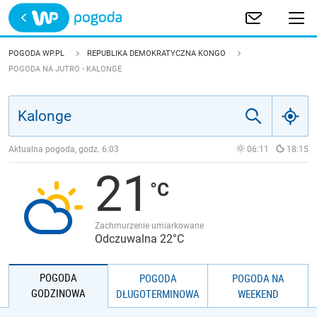
Trwa ładowanie
POLSKA
POGODA WP.PL
REPUBLIKA DEMOKRATYCZNA KONGO
POGODA NA JUTRO - KALONGE
EUROPA
ŚWIAT
Aktualna pogoda, godz.
6:03
06:11
18:15
JAKOŚĆ POWIETRZA
21
Zachmurzenie umiarkowane
Odczuwalna 22°C
POGODA
POGODA
POGODA NA
GODZINOWA
DŁUGOTERMINOWA
WEEKEND