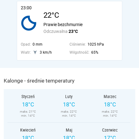
23:00
22°C
Prawie bezchmurnie
Odczuwalna
23°C
Opad:
0 mm
Ciśnienie:
1025 hPa
Wiatr:
3 km/h
Wilgotność:
65%
Kalonge - średnie temperatury
Styczeń
Luty
Marzec
18°C
18°C
18°C
maks. 21°C
maks. 22°C
maks. 22°C
min. 14°C
min. 14°C
min. 14°C
Kwiecień
Maj
Czerwiec
18°C
18°C
17°C