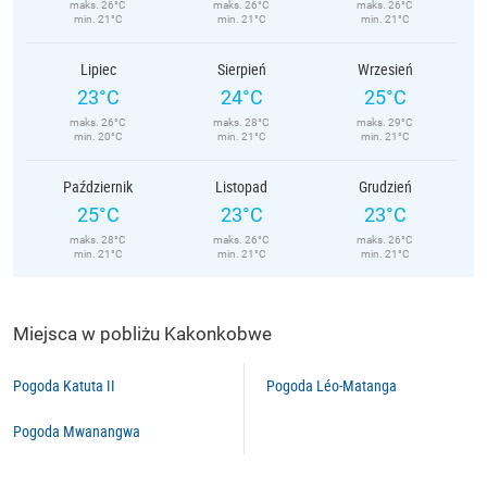
maks. 26°C
maks. 26°C
maks. 26°C
min. 21°C
min. 21°C
min. 21°C
Lipiec
Sierpień
Wrzesień
23°C
24°C
25°C
maks. 26°C
maks. 28°C
maks. 29°C
min. 20°C
min. 21°C
min. 21°C
Październik
Listopad
Grudzień
25°C
23°C
23°C
maks. 28°C
maks. 26°C
maks. 26°C
min. 21°C
min. 21°C
min. 21°C
Miejsca w pobliżu Kakonkobwe
Pogoda Katuta II
Pogoda Léo-Matanga
Pogoda Mwanangwa