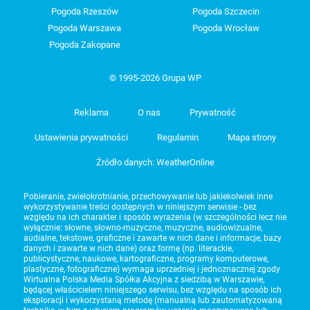
Pogoda Rzeszów
Pogoda Szczecin
Pogoda Warszawa
Pogoda Wrocław
Pogoda Zakopane
© 1995-2026 Grupa WP
Reklama
O nas
Prywatność
Ustawienia prywatności
Regulamin
Mapa strony
Źródło danych: WeatherOnline
Pobieranie, zwielokrotnianie, przechowywanie lub jakiekolwiek inne
wykorzystywanie treści dostępnych w niniejszym serwisie - bez
względu na ich charakter i sposób wyrażenia (w szczególności lecz nie
wyłącznie: słowne, słowno-muzyczne, muzyczne, audiowizualne,
audialne, tekstowe, graficzne i zawarte w nich dane i informacje, bazy
danych i zawarte w nich dane) oraz formę (np. literackie,
publicystyczne, naukowe, kartograficzne, programy komputerowe,
plastyczne, fotograficzne) wymaga uprzedniej i jednoznacznej zgody
Wirtualna Polska Media Spółka Akcyjna z siedzibą w Warszawie,
będącej właścicielem niniejszego serwisu, bez względu na sposób ich
eksploracji i wykorzystaną metodę (manualną lub zautomatyzowaną