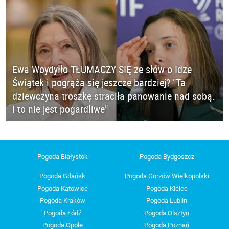
Ewa Woydyłło TŁUMACZY SIĘ ze słów o Idze
Świątek i pogrąża się jeszcze bardziej? "Ta
dziewczyna troszkę straciła panowanie nad sobą.
I to nie jest pogardliwe"
Pogoda Białystok
Pogoda Bydgoszcz
Pogoda Gdańsk
Pogoda Gorzów Wielkopolski
Pogoda Katowice
Pogoda Kielce
Pogoda Kraków
Pogoda Lublin
Pogoda Łódź
Pogoda Olsztyn
Pogoda Opole
Pogoda Poznań