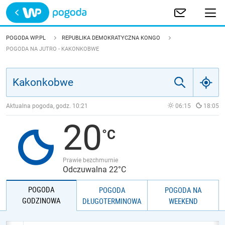
Trwa ładowanie
POLSKA
POGODA WP.PL
REPUBLIKA DEMOKRATYCZNA KONGO
POGODA NA JUTRO - KAKONKOBWE
EUROPA
ŚWIAT
Aktualna pogoda, godz.
10:21
06:15
18:05
JAKOŚĆ POWIETRZA
20
Prawie bezchmurnie
Odczuwalna 22°C
POGODA
POGODA
POGODA NA
GODZINOWA
DŁUGOTERMINOWA
WEEKEND