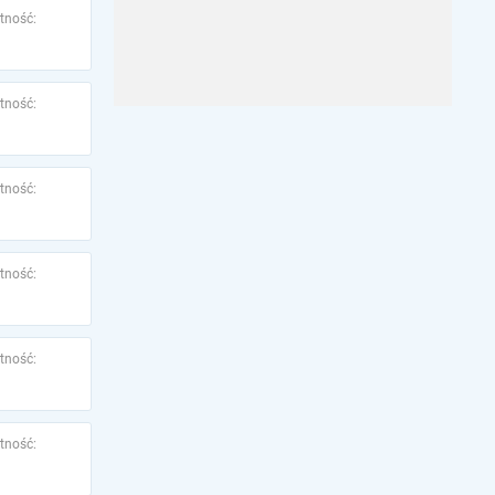
tność:
tność:
tność:
tność:
tność:
tność: