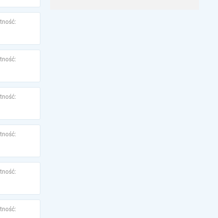
tność:
tność:
tność:
tność:
tność:
tność: