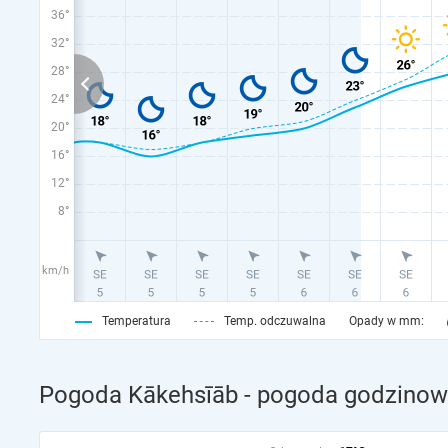
36°
32°
28°
24°
20°
16°
12°
8°
km/h
Temperatura
Temp. odczuwalna
Opady w mm:
Pogoda Kākehsīāb - pogoda godzinowa