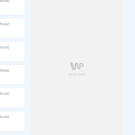
tność:
tność:
tność:
tność:
tność:
tność: