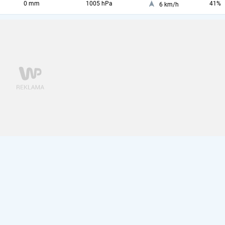
0 mm
1005 hPa
41%
6 km/h