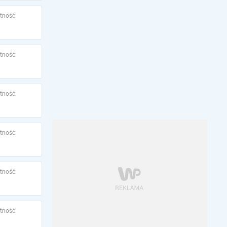
tność:
tność:
tność:
tność:
tność:
tność: