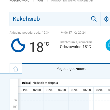
POGODA WP.PL
IRAN
POGODA NA JUTRO - KĀKEHSĪĀB
Aktualna pogoda, godz.
12:34
06:37
20:24
18
Bezchmurnie, słonecznie
Odczuwalna 18°C
Pogoda godzinowa
°C
40°