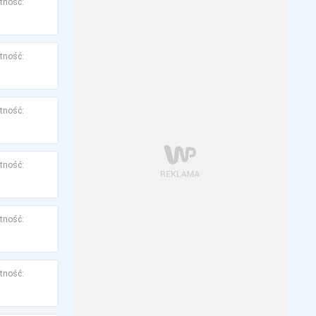
tność:
tność:
tność:
tność:
tność:
tność: