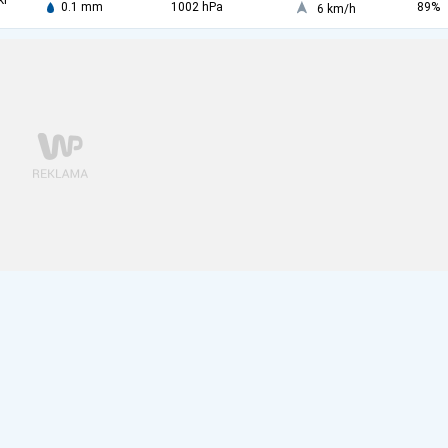
ki
0.1 mm
1002 hPa
89%
6 km/h