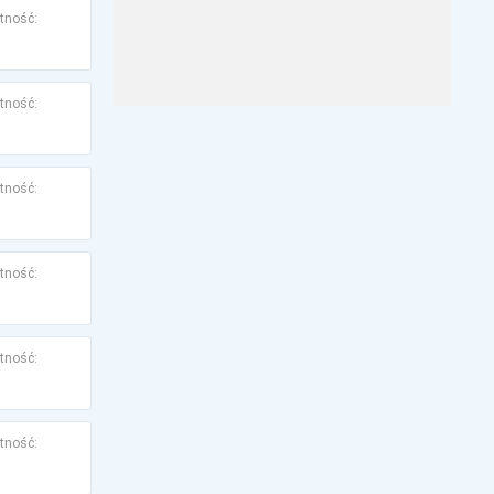
tność:
tność:
tność:
tność:
tność:
tność: