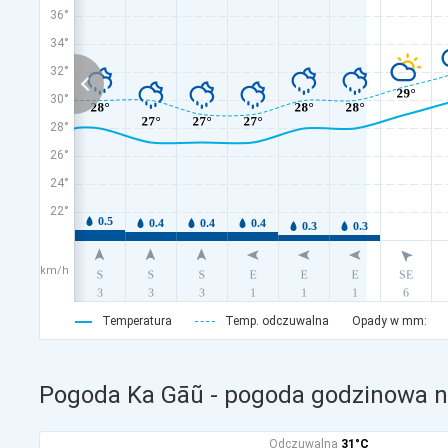
36°
34°
32°
30°
28°
26°
24°
22°
km/h
Temperatura
Temp. odczuwalna
Opady w mm:
Pogoda Ka Gāũ - pogoda godzinowa na
Odczuwalna
31°C