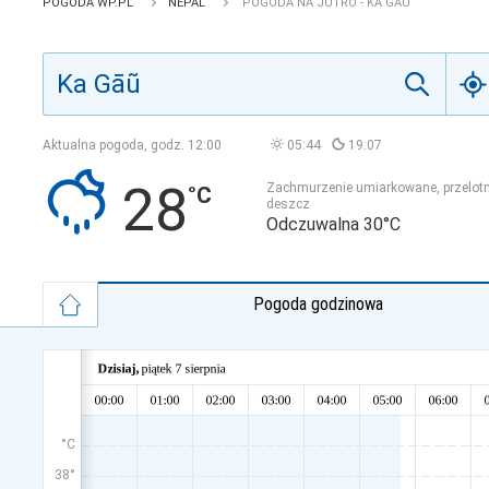
POGODA WP.PL
NEPAL
POGODA NA JUTRO - KA GĀŨ
Aktualna pogoda, godz.
12:00
05:44
19:07
28
Zachmurzenie umiarkowane, przelot
deszcz
Odczuwalna 30°C
Pogoda godzinowa
°C
38°