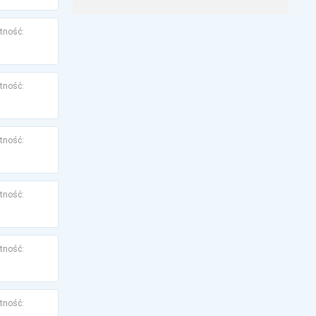
tność:
tność:
tność:
tność:
tność:
tność: