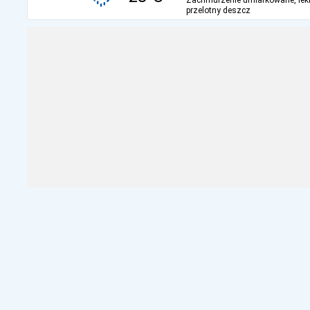
Zachmurzenie umiarkowane, lek
przelotny deszcz