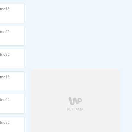
tność:
tność:
tność:
tność:
tność:
tność: