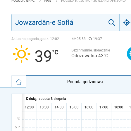
POGODA WP.PL
IRAN
POGODA NA JUTRO - JOWZARDĀN-E SOFLÁ
Aktualna pogoda, godz.
12:02
05:58
19:37
39
Bezchmurnie, słonecznie
Odczuwalna 43°C
Pogoda godzinowa
°C
51°