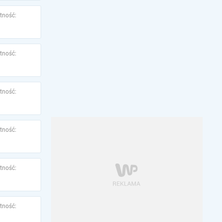
tność:
tność:
tność:
tność:
tność:
tność: