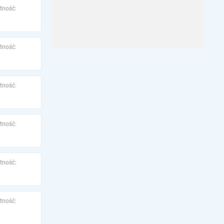
tność:
tność:
tność:
tność:
tność:
tność: