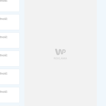
tność:
tność:
tność:
tność:
tność:
tność: