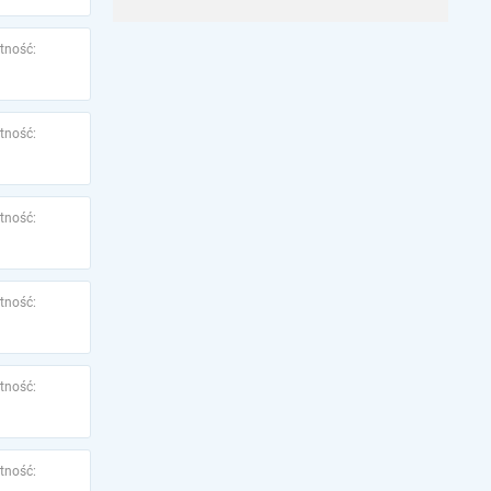
tność:
tność:
tność:
tność:
tność:
tność: