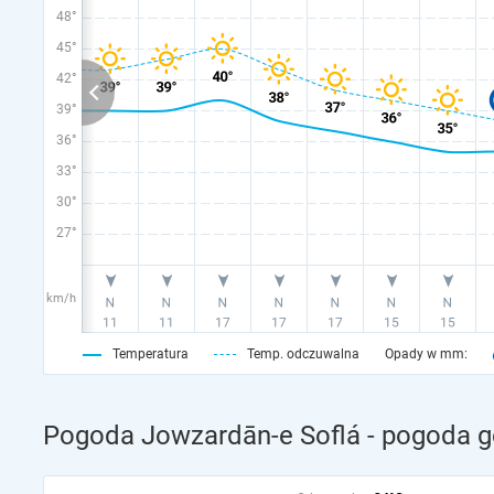
48°
45°
42°
39°
36°
33°
30°
27°
km/h
Temperatura
Temp. odczuwalna
Opady w mm:
Pogoda Jowzardān-e Soflá - pogoda g