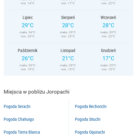
min. 14°C
min. 17°C
min. 22°C
Lipiec
Sierpień
Wrzesień
29°C
28°C
28°C
maks. 34°C
maks. 33°C
maks. 33°C
min. 24°C
min. 23°C
min. 22°C
Październik
Listopad
Grudzień
26°C
21°C
17°C
maks. 33°C
maks. 29°C
maks. 25°C
min. 19°C
min. 13°C
min. 10°C
Miejsca w pobliżu Joropachi
Pogoda Serachi
Pogoda Rechorichi
Pogoda Chahuigo
Pogoda Situchi
Pogoda Tierra Blanca
Pogoda Oquirachi