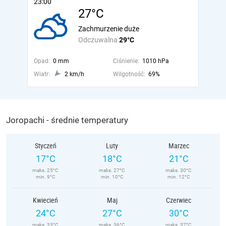
23:00
27°C
Zachmurzenie duże
Odczuwalna
29°C
Opad:
0 mm
Ciśnienie:
1010 hPa
Wiatr:
2 km/h
Wilgotność:
69%
Joropachi - średnie temperatury
Styczeń
Luty
Marzec
17°C
18°C
21°C
maks. 25°C
maks. 27°C
maks. 30°C
min. 9°C
min. 10°C
min. 12°C
Kwiecień
Maj
Czerwiec
24°C
27°C
30°C
maks. 33°C
maks. 36°C
maks. 37°C