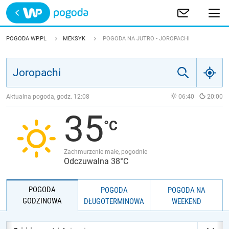
Trwa ładowanie
POLSKA
POGODA WP.PL
MEKSYK
POGODA NA JUTRO - JOROPACHI
EUROPA
ŚWIAT
Aktualna pogoda, godz.
12:08
06:40
20:00
35
JAKOŚĆ POWIETRZA
Zachmurzenie małe, pogodnie
Odczuwalna 38°C
POGODA
POGODA
POGODA NA
GODZINOWA
DŁUGOTERMINOWA
WEEKEND