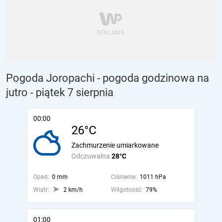
Pogoda Joropachi - pogoda godzinowa na
jutro
- piątek 7 sierpnia
00:00
26°C
Zachmurzenie umiarkowane
Odczuwalna
28°C
Opad:
0 mm
Ciśnienie:
1011 hPa
Wiatr:
2 km/h
Wilgotność:
79%
01:00