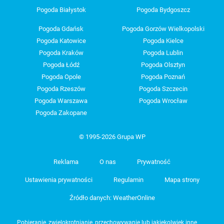
Pogoda Białystok
Pogoda Bydgoszcz
Pogoda Gdańsk
Pogoda Gorzów Wielkopolski
Pogoda Katowice
Pogoda Kielce
Pogoda Kraków
Pogoda Lublin
Pogoda Łódź
Pogoda Olsztyn
Pogoda Opole
Pogoda Poznań
Pogoda Rzeszów
Pogoda Szczecin
Pogoda Warszawa
Pogoda Wrocław
Pogoda Zakopane
© 1995-2026 Grupa WP
Reklama
O nas
Prywatność
Ustawienia prywatności
Regulamin
Mapa strony
Źródło danych: WeatherOnline
Pobieranie, zwielokrotnianie, przechowywanie lub jakiekolwiek inne