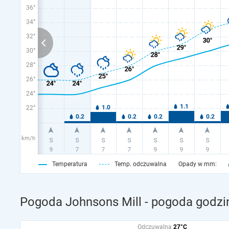
36°
34°
32°
30°
28°
26°
24°
22°
km/h
Temperatura
Temp. odczuwalna
Opady w mm:
Pogoda Johnsons Mill - pogoda godzi
Odczuwalna
27°C