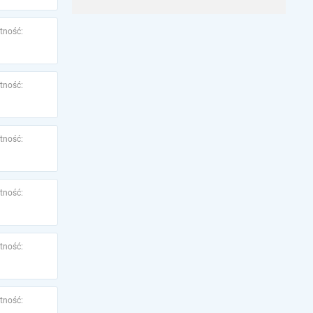
tność:
tność:
tność:
tność:
tność:
tność: