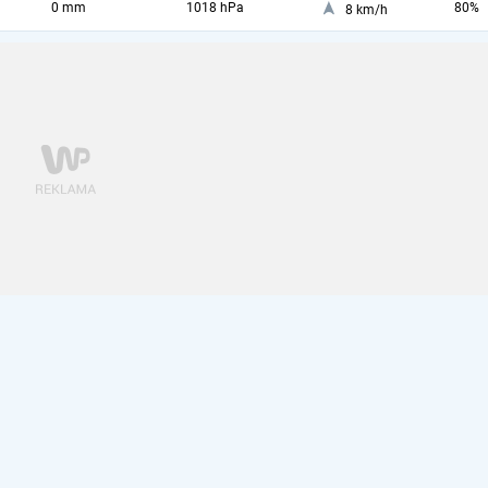
0 mm
1018 hPa
80%
8 km/h