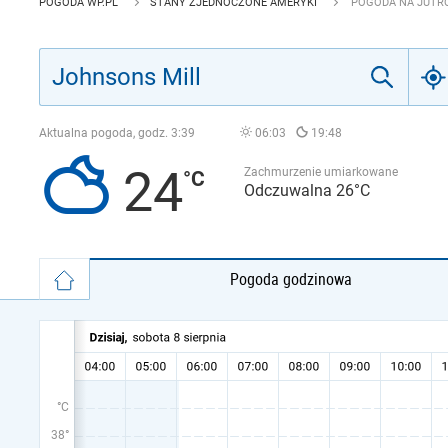
POGODA WP.PL
STANY ZJEDNOCZONE AMERYKI
POGODA NA JUTRO
Aktualna pogoda, godz.
3:39
06:03
19:48
24
Zachmurzenie umiarkowane
Odczuwalna 26°C
Pogoda godzinowa
°C
38°