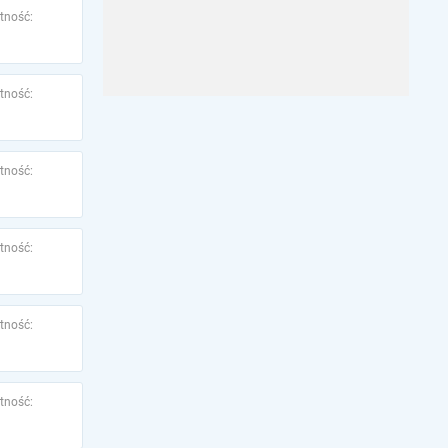
tność:
tność:
tność:
tność:
tność:
tność: