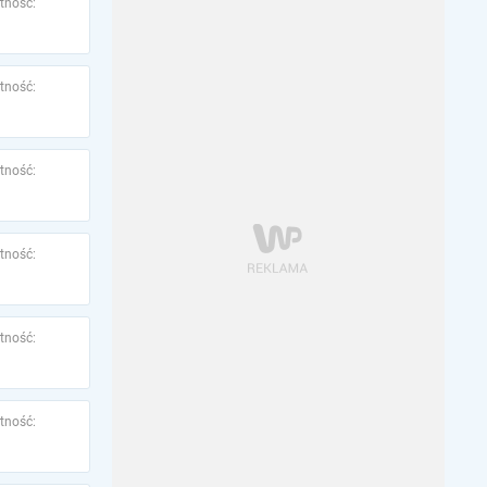
tność:
tność:
tność:
tność:
tność:
tność: