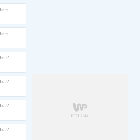
tność:
tność:
tność:
tność:
tność:
tność: