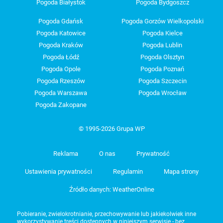
Pogoda Białystok
Pogoda Bydgoszcz
Pogoda Gdańsk
Pogoda Gorzów Wielkopolski
Pogoda Katowice
Pogoda Kielce
Pogoda Kraków
Pogoda Lublin
Pogoda Łódź
Pogoda Olsztyn
Pogoda Opole
Pogoda Poznań
Pogoda Rzeszów
Pogoda Szczecin
Pogoda Warszawa
Pogoda Wrocław
Pogoda Zakopane
© 1995-2026 Grupa WP
Reklama
O nas
Prywatność
Ustawienia prywatności
Regulamin
Mapa strony
Źródło danych: WeatherOnline
Pobieranie, zwielokrotnianie, przechowywanie lub jakiekolwiek inne
wykorzystywanie treści dostępnych w niniejszym serwisie - bez