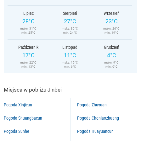
Lipiec
Sierpień
Wrzesień
28°C
27°C
23°C
maks. 31°C
maks. 30°C
maks. 26°C
min. 25°C
min. 24°C
min. 19°C
Październik
Listopad
Grudzień
17°C
11°C
4°C
maks. 22°C
maks. 15°C
maks. 9°C
min. 13°C
min. 6°C
min. 0°C
Miejsca w pobliżu Jinbei
Pogoda Xinjicun
Pogoda Zhuyuan
Pogoda Shuangbacun
Pogoda Chenlaozhuang
Pogoda Sunhe
Pogoda Huayuancun