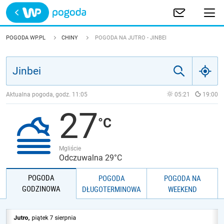
Trwa ładowanie
POLSKA
POGODA WP.PL
CHINY
POGODA NA JUTRO - JINBEI
EUROPA
ŚWIAT
Aktualna pogoda, godz.
11:05
05:21
19:00
27
JAKOŚĆ POWIETRZA
Mgliście
Odczuwalna 29°C
POGODA
POGODA
POGODA NA
GODZINOWA
DŁUGOTERMINOWA
WEEKEND