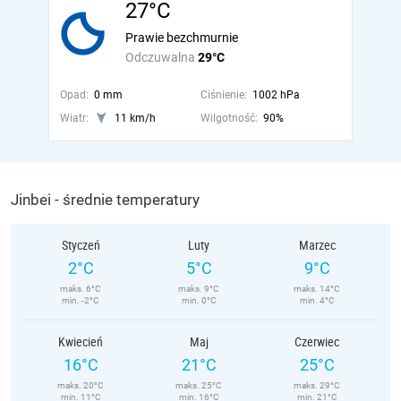
27°C
Prawie bezchmurnie
Odczuwalna
29°C
Opad:
0 mm
Ciśnienie:
1002 hPa
Wiatr:
11 km/h
Wilgotność:
90%
Jinbei - średnie temperatury
Styczeń
Luty
Marzec
2°C
5°C
9°C
maks. 6°C
maks. 9°C
maks. 14°C
min. -2°C
min. 0°C
min. 4°C
Kwiecień
Maj
Czerwiec
16°C
21°C
25°C
maks. 20°C
maks. 25°C
maks. 29°C
min. 11°C
min. 16°C
min. 21°C