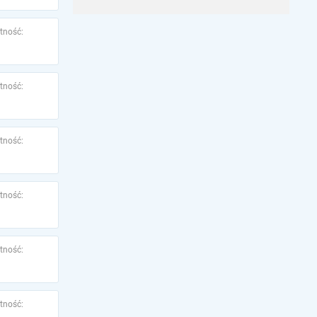
tność:
tność:
tność:
tność:
tność:
tność: