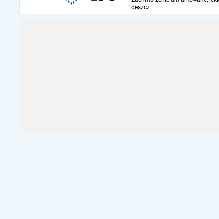
Zachmurzenie umiarkowane, lekk
deszcz