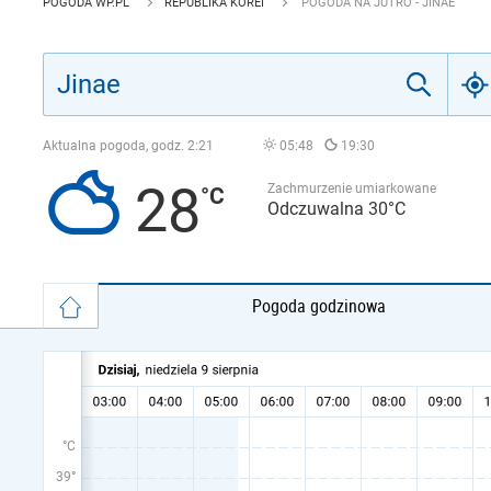
POGODA WP.PL
REPUBLIKA KOREI
POGODA NA JUTRO - JINAE
Aktualna pogoda, godz.
2:21
05:48
19:30
28
Zachmurzenie umiarkowane
Odczuwalna 30°C
Pogoda godzinowa
°C
39°