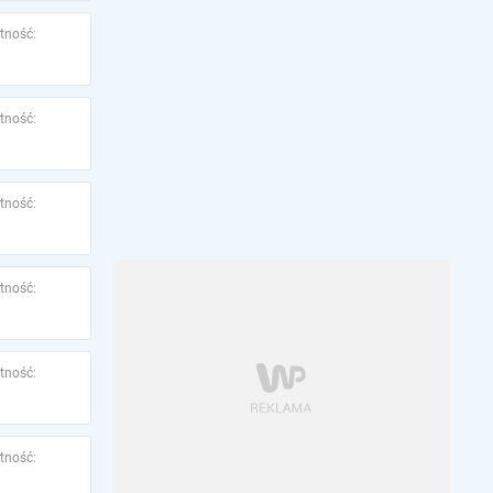
tność:
tność:
tność:
tność:
tność:
tność: