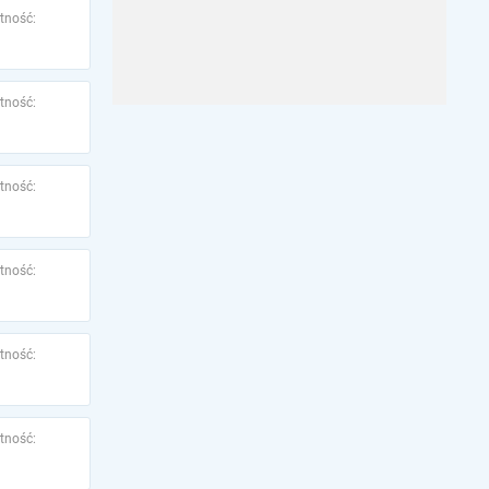
tność:
tność:
tność:
tność:
tność:
tność: