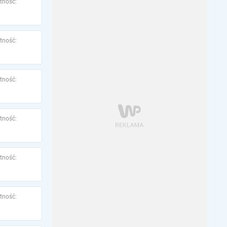
tność:
tność:
tność:
tność:
tność:
tność: