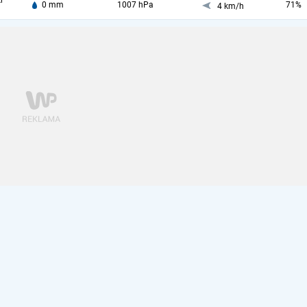
i
0 mm
1007 hPa
71%
4 km/h