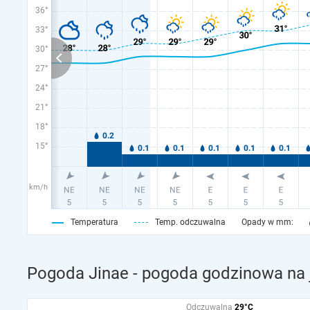
36°
33°
30°
27°
24°
21°
18°
15°
km/h
Temperatura
Temp. odczuwalna
Opady w mm:
Pogoda Jinae - pogoda godzinowa na 
Odczuwalna
29°C