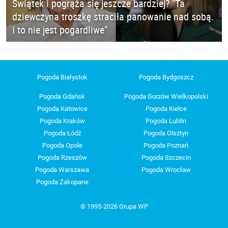
Świątek i pogrąża się jeszcze bardziej? "Ta
dziewczyna troszkę straciła panowanie nad sobą.
I to nie jest pogardliwe"
Pogoda Białystok
Pogoda Bydgoszcz
Pogoda Gdańsk
Pogoda Gorzów Wielkopolski
Pogoda Katowice
Pogoda Kielce
Pogoda Kraków
Pogoda Lublin
Pogoda Łódź
Pogoda Olsztyn
Pogoda Opole
Pogoda Poznań
Pogoda Rzeszów
Pogoda Szczecin
Pogoda Warszawa
Pogoda Wrocław
Pogoda Zakopane
© 1995-2026 Grupa WP