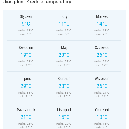
Jiangdun - średnie temperatury
Styczeń
Luty
Marzec
9°C
11°C
14°C
maks. 13°C
maks. 15°C
maks. 18°C
min. 4°C
min. 5°C
min. 9°C
Kwiecień
Maj
Czerwiec
19°C
23°C
26°C
maks. 23°C
maks. 27°C
maks. 29°C
min. 14°C
min. 18°C
min. 22°C
Lipiec
Sierpień
Wrzesień
29°C
28°C
26°C
maks. 33°C
maks. 32°C
maks. 29°C
min. 24°C
min. 23°C
min. 21°C
Październik
Listopad
Grudzień
21°C
15°C
10°C
maks. 25°C
maks. 20°C
maks. 15°C
min. 15°C
min. 10°C
min. 4°C