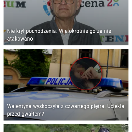
Nie krył pochodzenia. Wielokrotnie go za nie
atakowano
Walentyna wyskoczyła z czwartego piętra. Uciekła
przed gwałtem?