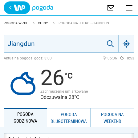
Trwa ładowanie
POLSKA
POGODA WP.PL
CHINY
POGODA NA JUTRO - JIANGDUN
EUROPA
ŚWIAT
Aktualna pogoda, godz.
3:00
05:36
18:53
26
JAKOŚĆ POWIETRZA
Zachmurzenie umiarkowane
Odczuwalna 28°C
POGODA
POGODA
POGODA NA
GODZINOWA
DŁUGOTERMINOWA
WEEKEND