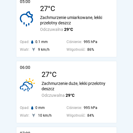
05:00
27°C
Zachmurzenie umiarkowane, lekki
przelotny deszcz
Odczuwalna
29°C
Opad:
0.1 mm
Ciśnienie:
995 hPa
Wiatr:
9 km/h
Wilgotność:
86%
06:00
27°C
Zachmurzenie duże, lekki przelotny
deszcz
Odczuwalna
29°C
Opad:
0 mm
Ciśnienie:
995 hPa
Wiatr:
10 km/h
Wilgotność:
84%