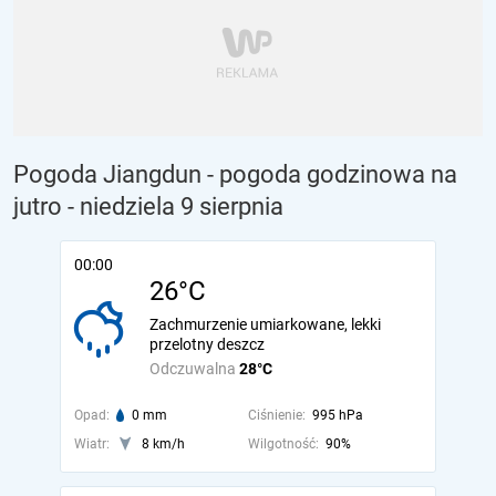
Pogoda Jiangdun - pogoda godzinowa na
jutro
- niedziela 9 sierpnia
00:00
26°C
Zachmurzenie umiarkowane, lekki
przelotny deszcz
Odczuwalna
28°C
Opad:
0 mm
Ciśnienie:
995 hPa
Wiatr:
8 km/h
Wilgotność:
90%