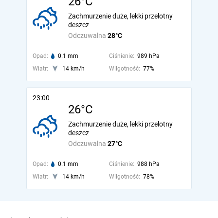
26°C
Zachmurzenie duże, lekki przelotny
deszcz
Odczuwalna
28°C
Opad:
0.1 mm
Ciśnienie:
989 hPa
Wiatr:
14 km/h
Wilgotność:
77%
23:00
26°C
Zachmurzenie duże, lekki przelotny
deszcz
Odczuwalna
27°C
Opad:
0.1 mm
Ciśnienie:
988 hPa
Wiatr:
14 km/h
Wilgotność:
78%