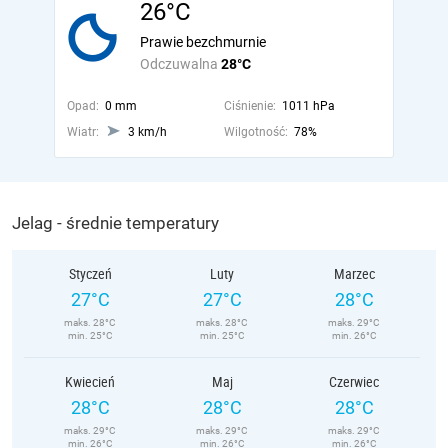
26°C
Prawie bezchmurnie
Odczuwalna
28°C
Opad:
0 mm
Ciśnienie:
1011 hPa
Wiatr:
3 km/h
Wilgotność:
78%
Jelag - średnie temperatury
Styczeń
Luty
Marzec
27°C
27°C
28°C
maks. 28°C
maks. 28°C
maks. 29°C
min. 25°C
min. 25°C
min. 26°C
Kwiecień
Maj
Czerwiec
28°C
28°C
28°C
maks. 29°C
maks. 29°C
maks. 29°C
min. 26°C
min. 26°C
min. 26°C