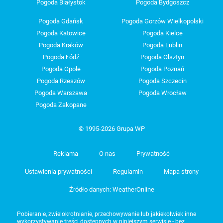
Pogoda Białystok
Pogoda Bydgoszcz
Pogoda Gdańsk
Pogoda Gorzów Wielkopolski
Pogoda Katowice
Pogoda Kielce
Pogoda Kraków
Pogoda Lublin
Pogoda Łódź
Pogoda Olsztyn
Pogoda Opole
Pogoda Poznań
Pogoda Rzeszów
Pogoda Szczecin
Pogoda Warszawa
Pogoda Wrocław
Pogoda Zakopane
© 1995-2026 Grupa WP
Reklama
O nas
Prywatność
Ustawienia prywatności
Regulamin
Mapa strony
Źródło danych: WeatherOnline
Pobieranie, zwielokrotnianie, przechowywanie lub jakiekolwiek inne
wykorzystywanie treści dostępnych w niniejszym serwisie - bez