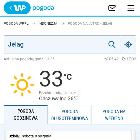
Trwa ładowanie
POLSKA
POGODA WP.PL
INDONEZJA
POGODA NA JUTRO - JELAG
EUROPA
ŚWIAT
Aktualna pogoda, godz.
11:35
05:42
17:32
33
JAKOŚĆ POWIETRZA
Bezchmurnie, słonecznie
Odczuwalna 36°C
POGODA
POGODA
POGODA NA
GODZINOWA
DŁUGOTERMINOWA
WEEKEND