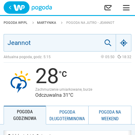
Trwa ładowanie
POLSKA
POGODA WP.PL
MARTYNIKA
POGODA NA JUTRO - JEANNOT
EUROPA
ŚWIAT
Aktualna pogoda, godz.
5:15
05:50
18:32
28
JAKOŚĆ POWIETRZA
Zachmurzenie umiarkowane, burze
Odczuwalna 31°C
POGODA
POGODA
POGODA NA
GODZINOWA
DŁUGOTERMINOWA
WEEKEND