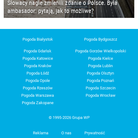
Słowacy nagle zmienili zdanie o Polsce. Była
ambasador: pytają, jak to możliwe?
Pogoda Białystok
Pogoda Bydgoszcz
Pogoda Gdańsk
Pogoda Gorzów Wielkopolski
Pogoda Katowice
Pogoda Kielce
Pogoda Kraków
Pogoda Lublin
Pogoda Łódź
Pogoda Olsztyn
Pogoda Opole
Pogoda Poznań
Pogoda Rzeszów
Pogoda Szczecin
Pogoda Warszawa
Pogoda Wrocław
Pogoda Zakopane
© 1995-2026 Grupa WP
Reklama
O nas
Prywatność