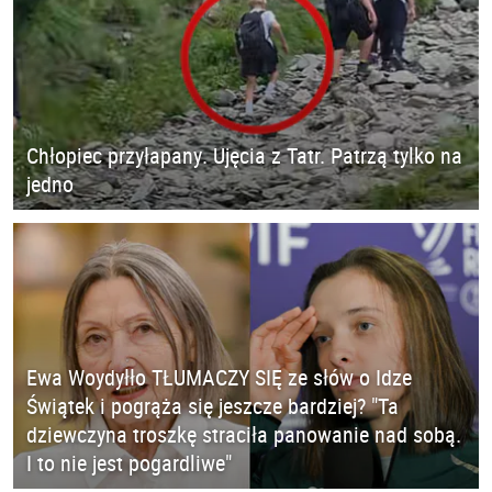
Chłopiec przyłapany. Ujęcia z Tatr. Patrzą tylko na
jedno
Ewa Woydyłło TŁUMACZY SIĘ ze słów o Idze
Świątek i pogrąża się jeszcze bardziej? "Ta
dziewczyna troszkę straciła panowanie nad sobą.
I to nie jest pogardliwe"