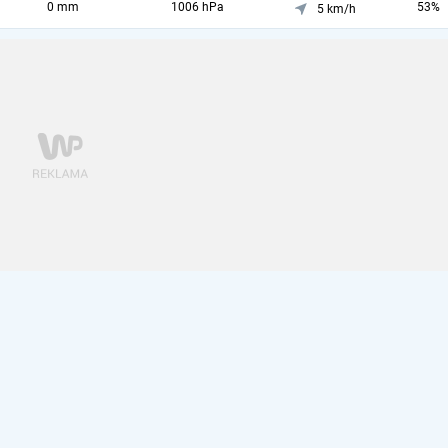
0 mm
1006 hPa
53%
5 km/h