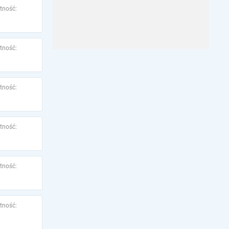
tność:
tność:
tność:
tność:
tność:
tność: