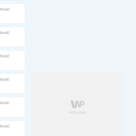
tność:
tność:
tność:
tność:
tność:
tność: