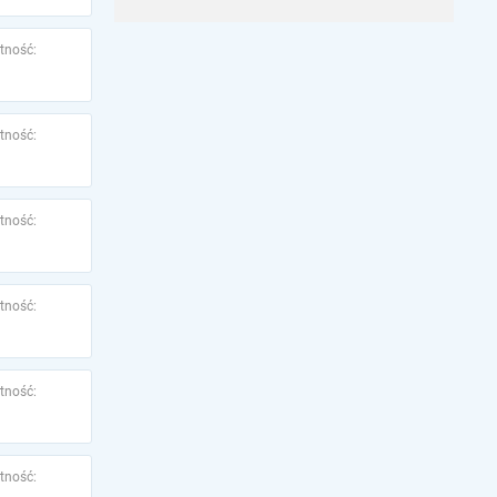
tność:
tność:
tność:
tność:
tność:
tność: