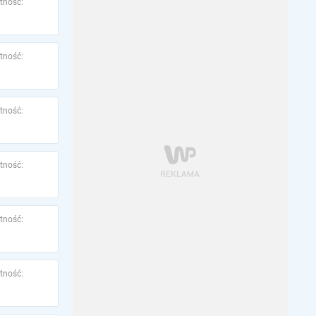
tność:
tność:
tność:
tność:
tność:
tność: