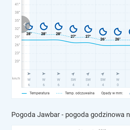
41°
38°
35°
32°
29°
26°
23°
20°
km/h
Temperatura
Temp. odczuwalna
Opady w mm:
Pogoda Jawbar - pogoda godzinowa na