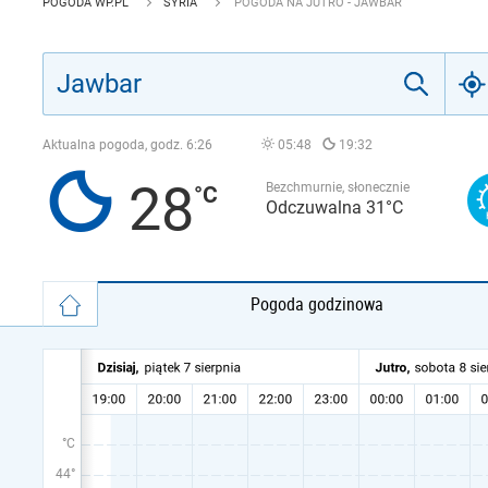
POGODA WP.PL
SYRIA
POGODA NA JUTRO - JAWBAR
Aktualna pogoda, godz.
6:26
05:48
19:32
28
Bezchmurnie, słonecznie
Odczuwalna 31°C
Pogoda godzinowa
°C
44°