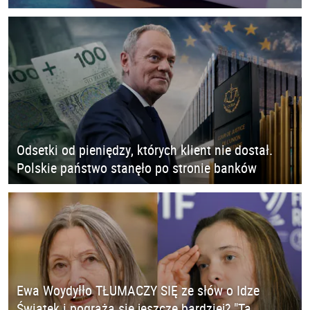
Odsetki od pieniędzy, których klient nie dostał.
Polskie państwo stanęło po stronie banków
Ewa Woydyłło TŁUMACZY SIĘ ze słów o Idze
Świątek i pogrąża się jeszcze bardziej? "Ta