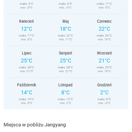
maks. 4°C
maks. 6°C
maks. 11°C
min. -5°C
min. -3°C
min. 0°C
Kwiecień
Maj
Czerwiec
12°C
18°C
22°C
maks. 17°C
maks. 22°C
maks. 26°C
min. 6°C
min. 11°C
min. 16°C
Lipiec
Sierpień
Wrzesień
25°C
25°C
21°C
maks. 28°C
maks. 28°C
maks. 25°C
min. 21°C
min. 21°C
min. 16°C
Październik
Listopad
Grudzień
14°C
8°C
2°C
maks. 19°C
maks. 12°C
maks. 6°C
min. 9°C
min. 2°C
min. -3°C
Miejsca w pobliżu Jangyang