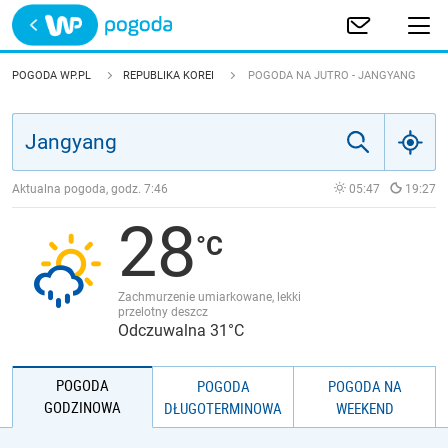
Trwa ładowanie
POLSKA
POGODA WP.PL
REPUBLIKA KOREI
POGODA NA JUTRO - JANGYANG
EUROPA
ŚWIAT
Aktualna pogoda, godz.
7:46
05:47
19:27
28
JAKOŚĆ POWIETRZA
Zachmurzenie umiarkowane, lekki
przelotny deszcz
Odczuwalna 31°C
POGODA
POGODA
POGODA NA
GODZINOWA
DŁUGOTERMINOWA
WEEKEND