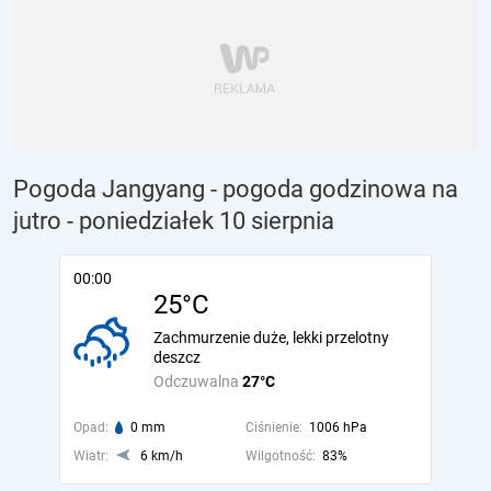
Pogoda Jangyang - pogoda godzinowa na
jutro
- poniedziałek 10 sierpnia
00:00
25°C
Zachmurzenie duże, lekki przelotny
deszcz
Odczuwalna
27°C
Opad:
0 mm
Ciśnienie:
1006 hPa
Wiatr:
6 km/h
Wilgotność:
83%