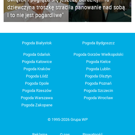
dziewczyna troszkę straciła panowanie nad sobą.
I to nie jest pogardliwe"
Pogoda Białystok
Pogoda Bydgoszcz
Pogoda Gdańsk
Pogoda Gorzów Wielkopolski
Pogoda Katowice
Pogoda Kielce
Pogoda Kraków
Pogoda Lublin
Pogoda Łódź
Pogoda Olsztyn
Pogoda Opole
Pogoda Poznań
Pogoda Rzeszów
Pogoda Szczecin
Pogoda Warszawa
Pogoda Wrocław
Pogoda Zakopane
© 1995-2026 Grupa WP
Reklama
O nas
Prywatność