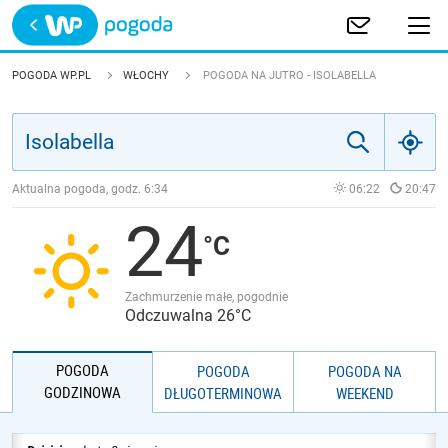
Trwa ładowanie
POLSKA
POGODA WP.PL
WŁOCHY
POGODA NA JUTRO - ISOLABELLA
EUROPA
ŚWIAT
Aktualna pogoda, godz.
6:34
06:22
20:47
24
JAKOŚĆ POWIETRZA
Zachmurzenie małe, pogodnie
Odczuwalna 26°C
POGODA
POGODA
POGODA NA
GODZINOWA
DŁUGOTERMINOWA
WEEKEND