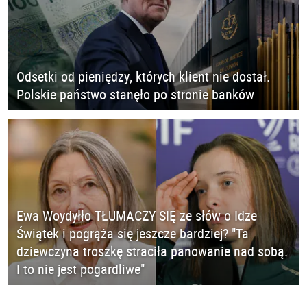
Odsetki od pieniędzy, których klient nie dostał.
Polskie państwo stanęło po stronie banków
Ewa Woydyłło TŁUMACZY SIĘ ze słów o Idze
Świątek i pogrąża się jeszcze bardziej? "Ta
dziewczyna troszkę straciła panowanie nad sobą.
I to nie jest pogardliwe"