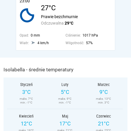
23:00
27°C
Prawie bezchmurnie
Odczuwalna
29°C
Opad:
0 mm
Ciśnienie:
1017 hPa
Wiatr:
4 km/h
Wilgotność:
57%
Isolabella - średnie temperatury
Styczeń
Luty
Marzec
3°C
5°C
9°C
maks. 7°C
maks. 9°C
maks. 13°C
min. -1°C
min. -1°C
min. 3°C
Kwiecień
Maj
Czerwiec
12°C
17°C
21°C
maks. 16°C
maks. 21°C
maks. 25°C