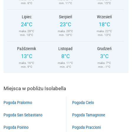
min. 6°C
min. 11°C
min. 15°C
Lipiec
Sierpień
Wrzesień
24°C
23°C
18°C
maks. 28°C
maks. 28°C
maks. 22°C
min. 18°C
min. 18°C
min. 13°C
Październik
Listopad
Grudzień
13°C
8°C
3°C
maks. 16°C
maks. 11°C
maks. 7°C
min. 9°C
min. 4°C
min. -1°C
Miejsca w pobliżu Isolabella
Pogoda Pralormo
Pogoda Cielo
Pogoda San Sebastiano
Pogoda Tamagnone
Pogoda Poirino
Pogoda Praccioni