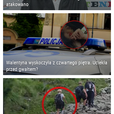
atakowano
Walentyna wyskoczyła z czwartego piętra. Uciekła
przed gwałtem?