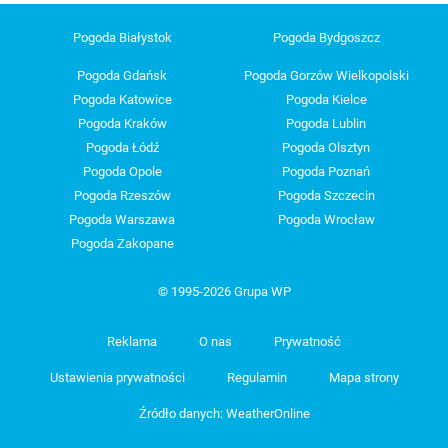
Pogoda Białystok
Pogoda Bydgoszcz
Pogoda Gdańsk
Pogoda Gorzów Wielkopolski
Pogoda Katowice
Pogoda Kielce
Pogoda Kraków
Pogoda Lublin
Pogoda Łódź
Pogoda Olsztyn
Pogoda Opole
Pogoda Poznań
Pogoda Rzeszów
Pogoda Szczecin
Pogoda Warszawa
Pogoda Wrocław
Pogoda Zakopane
© 1995-2026 Grupa WP
Reklama
O nas
Prywatność
Ustawienia prywatności
Regulamin
Mapa strony
Źródło danych: WeatherOnline